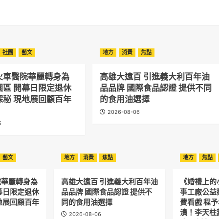
社團
藝文
地方
消費
焦點
火車醫院華麗轉身為
高雄大遠百 引進義大利百年油
園區 開幕日限定退休
品品牌 國際食品認證 提供不同
探秘 現地展回顧百年
的食用油選擇
2026-08-06
6
藝文
地方
消費
焦點
地方
焦點
院華麗轉身為
高雄大遠百 引進義大利百年油
《婚禮上的
幕日限定退休
品品牌 國際食品認證 提供不
事工廠公益
地展回顧百年
同的食用油選擇
費看戲 程
潰！李天柱
2026-08-06