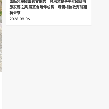
國際兒童繪畫賽奪銅獎 屏東女孩寧寧彩繪排灣
族家鄉之美 展望會陪伴成長 母親相信教育能翻
轉未來
2026-08-06