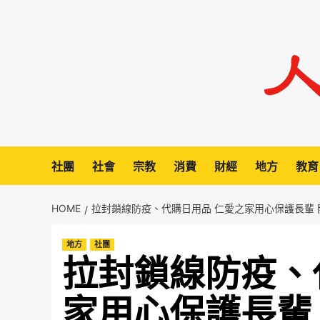
Skip
to
content
社團
社會
宗教
消費
財經
地方
教育
HOME
拉封鎖線防疫、代購日用品 仁愛之家用心保護長輩
地方
社團
拉封鎖線防疫、
家用心保護長輩