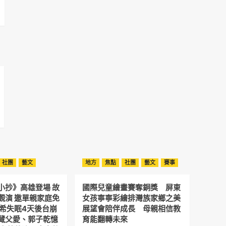
社團
藝文
地方
焦點
社團
藝文
賽事
小抄》高雄登場 故
國際兒童繪畫賽奪銅獎 屏東
觀演 邀單親家庭免
女孩寧寧彩繪排灣族家鄉之美
予希失眠4天後台崩
展望會陪伴成長 母親相信教
藏父愛、郭子乾憶
育能翻轉未來