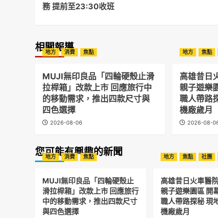
務 提前至23:30收班
相關報導
地方
消費
焦點
地方
焦點
MUJI無印良品「四輪硬殼止滑
高雄昔日
拉桿箱」改款上市 回應旅行中
親子遊樂
的移動需求，推出四款尺寸與
職人帶路
四色選擇
機廠歲月
2026-08-06
2026-08-0
您可能有興趣的新聞
地方
消費
焦點
地方
焦點
社團
MUJI無印良品「四輪硬殼止
高雄昔日火車醫
滑拉桿箱」改款上市 回應旅行
親子遊樂園區 開
中的移動需求，推出四款尺寸
職人帶路探秘 現
與四色選擇
機廠歲月