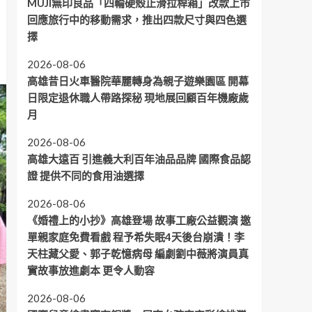
MUJI無印良品「四輪硬殼止滑拉桿箱」改款上市
回應旅行中的移動需求，推出四款尺寸與四色選
擇
2026-08-06
高雄昔日火車醫院華麗轉身為親子遊樂園區 開幕
日限定退休職人帶路探秘 現地展回顧百年機廠歲
月
2026-08-06
高雄大遠百 引進義大利百年油品品牌 國際食品認
證 提供不同的食用油選擇
2026-08-06
《婚禮上的小抄》高雄登場 故事工廠公益觀演 邀
單親家庭免費看戲 程予希失眠4天後台崩潰！李
天柱藏父愛、郭子乾憶病母 編劇劉中薇將演員真
實故事放進劇本 更令人動容
2026-08-06