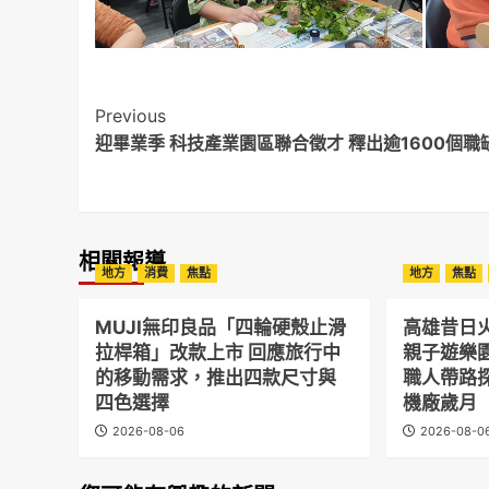
Post
Previous
迎畢業季 科技產業園區聯合徵才 釋出逾1600個職
Navigation
相關報導
地方
消費
焦點
地方
焦點
MUJI無印良品「四輪硬殼止滑
高雄昔日
拉桿箱」改款上市 回應旅行中
親子遊樂
的移動需求，推出四款尺寸與
職人帶路
四色選擇
機廠歲月
2026-08-06
2026-08-0