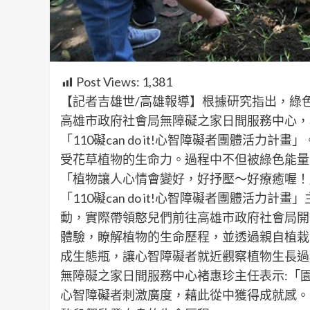
Post Views:
1,381
【記者吉雄世/高雄報導】根據研究指出，綠
高雄市政府社會局無障礙之家日間服務中心，
「110礙can do it!心智障礙者團體活
受花草植物的生命力。過程中不但被綠色能量
「植物讓人心情會變好，好抒壓～好療癒喔！
「110礙can do it!心智障礙者團體活
動，實際帶領憨兒們前往高雄市政府社會局開
體驗，瞭解植物的生命歷程，並透過親自植栽
成生態瓶，讓心智障礙者就近觀察植物生長過
無障礙之家日間服務中心褚惠珍主任表示:「
心智障礙者刺激廣度，藉此從中獲得成就感。