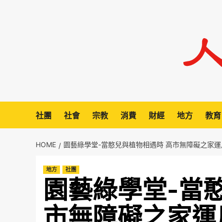
Skip
to
content
社團
社會
宗教
消費
財經
地方
教育
HOME
園藝綠學堂-當憨兒與植物相遇時 高市無障礙之家
地方
社團
園藝綠學堂-當
市無障礙之家運