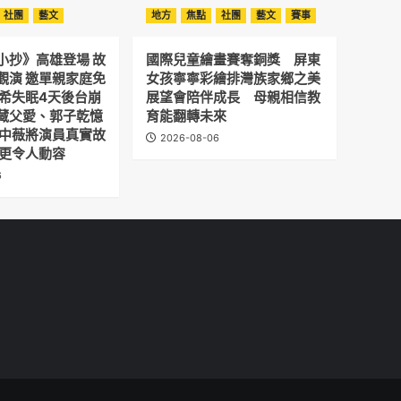
社團
藝文
地方
焦點
社團
藝文
賽事
小抄》高雄登場 故
國際兒童繪畫賽奪銅獎 屏東
觀演 邀單親家庭免
女孩寧寧彩繪排灣族家鄉之美
予希失眠4天後台崩
展望會陪伴成長 母親相信教
藏父愛、郭子乾憶
育能翻轉未來
劉中薇將演員真實故
2026-08-06
 更令人動容
6