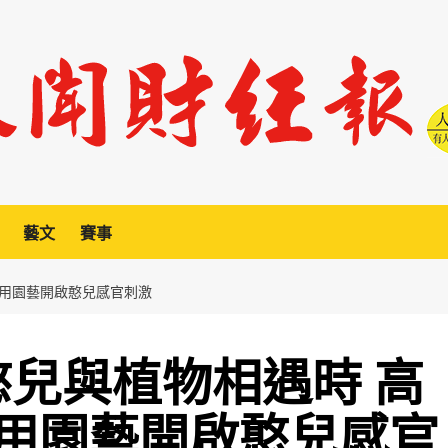
藝文
賽事
運用園藝開啟憨兒感官刺激
憨兒與植物相遇時 高
用園藝開啟憨兒感官