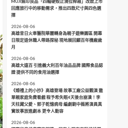
MUJI無印良品「四輪硬殼止滑拉桿箱」改款上市
回應旅行中的移動需求，推出四款尺寸與四色選
擇
2026-08-06
高雄昔日火車醫院華麗轉身為親子遊樂園區 開幕
日限定退休職人帶路探秘 現地展回顧百年機廠歲
月
2026-08-06
高雄大遠百 引進義大利百年油品品牌 國際食品認
證 提供不同的食用油選擇
2026-08-06
《婚禮上的小抄》高雄登場 故事工廠公益觀演 邀
單親家庭免費看戲 程予希失眠4天後台崩潰！李
天柱藏父愛、郭子乾憶病母 編劇劉中薇將演員真
實故事放進劇本 更令人動容
2026-08-06