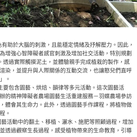
色有助於大腦的刺激，且能穩定情緒及抒解壓力。因此，
為增強心智障礙者感官刺激及增加社交活動，特別規劃
力計畫」。透過實際觸摸泥土，並體驗親手完成植栽的製作，感
渲染，並提升與人際關係的互動交流，也讓憨兒們直呼
」。
力計畫」主要包含園藝、烘焙、韻律等多元活動。這次園藝活
辦的精神障礙者農場園藝生活重建服務－羽蝶農場參訪
，體會其生命力。此外，透過園藝手作課程，將植物做
程。
園藝活動中的翻土、移植、灑水、施肥等照顧過程，增加
並透過觀察生長過程，感受植物帶來的生命教育，引導