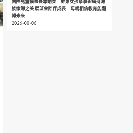
國際兒童繪畫賽奪銅獎 屏東女孩寧寧彩繪排灣
族家鄉之美 展望會陪伴成長 母親相信教育能翻
轉未來
2026-08-06