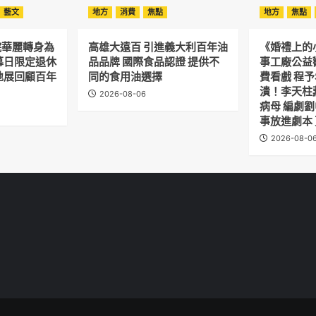
藝文
地方
消費
焦點
地方
焦點
院華麗轉身為
高雄大遠百 引進義大利百年油
《婚禮上的
幕日限定退休
品品牌 國際食品認證 提供不
事工廠公益
地展回顧百年
同的食用油選擇
費看戲 程
潰！李天柱
2026-08-06
病母 編劇
事放進劇本
2026-08-0