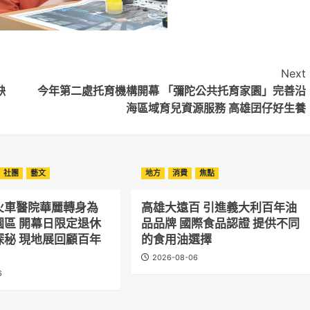
Next
缺
今年第二處托育機構開幕 「彌陀公共托育家園」完善沿
海區域育兒資源服務 高雄囝仔好生養
社團
藝文
地方
消費
焦點
火車醫院華麗轉身為
高雄大遠百 引進義大利百年油
園區 開幕日限定退休
品品牌 國際食品認證 提供不同
探秘 現地展回顧百年
的食用油選擇
2026-08-06
6