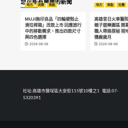
您可能有興趣的新聞
地方
消費
焦點
地方
焦點
社團
MUJI無印良品「四輪硬殼止
高雄昔日火車醫
滑拉桿箱」改款上市 回應旅行
親子遊樂園區 開
中的移動需求，推出四款尺寸
職人帶路探秘 現
與四色選擇
機廠歲月
2026-08-06
2026-08-06
社址:高雄市鹽埕區大安街115號10樓之1 電話:07-
5320391