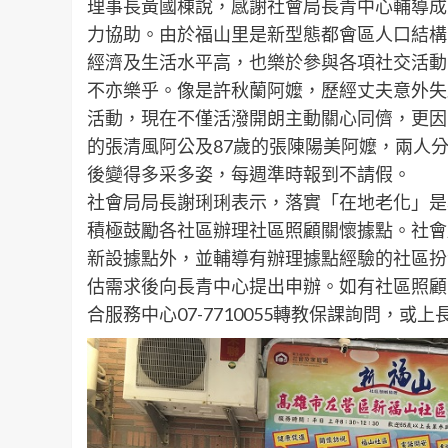
理事長黃國棟說，感謝社會局長青中心輔導成
力協助。由於福山里是新型態都會區人口結構
經濟及生活水平高，也樂於參與各項社交活動
不亦樂乎。像是許秋蘭阿嬤，歷經丈夫意外失
活動，現在不僅活潑開朗主動關心同儕，更因
的張清風阿公及87歲的張陳陽美阿嬤，兩人
後變得多采多姿，每週準時報到不請假。
社會局局長謝琍琍表示，落實「在地老化」是
積極鼓勵各社區辦理社區照顧關懷據點。社會
新設據點外，並輔導有辦理據點經驗的社區扮
估需求後向長青中心提出申辦。如有社區照顧
合服務中心07-7710055轉教保課詢問，