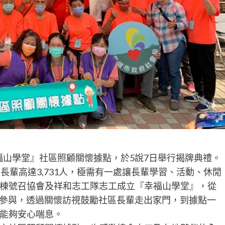
福山學堂』社區照顧關懷據點，於5說7日舉行揭牌典禮。
長輩高達3,731人，極需有一處讓長輩學習、活動、休閒
棟號召協會及祥和志工隊志工成立『幸福山學堂』，從
位長輩參與，透過關懷訪視鼓勵社區長輩走出家門，到據點一
能夠安心喘息。