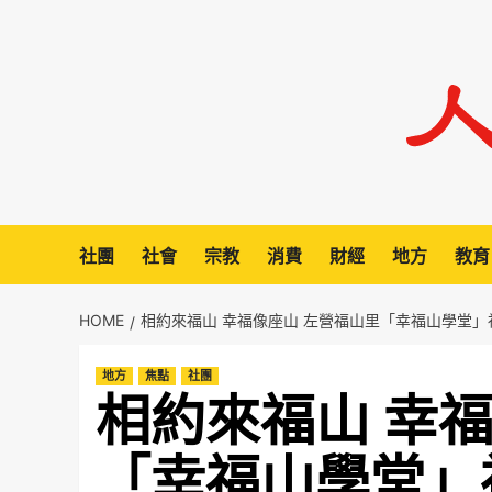
Skip
to
content
社團
社會
宗教
消費
財經
地方
教育
HOME
相約來福山 幸福像座山 左營福山里「幸福山學堂
地方
焦點
社團
相約來福山 幸
「幸福山學堂」