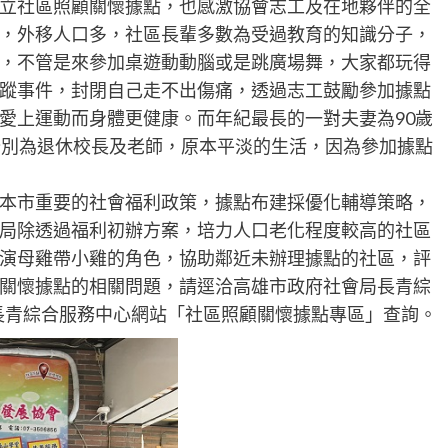
立社區照顧關懷據點，也感激協會志工及在地夥伴的全
，外移人口多，社區長輩多數為受過教育的知識分子，
，不管是來參加桌遊動動腦或是跳廣場舞，大家都玩得
蹤事件，封閉自己走不出傷痛，透過志工鼓勵參加據點
愛上運動而身體更健康。而年紀最長的一對夫妻為90歲
分別為退休校長及老師，原本平淡的生活，因為參加據點
本市重要的社會福利政策，據點布建採優化輔導策略，
局除透過福利初辦方案，培力人口老化程度較高的社區
演母雞帶小雞的角色，協助鄰近未辦理據點的社區，評
關懷據點的相關問題，請逕洽高雄市政府社會局長青綜
或上長青綜合服務中心網站「社區照顧關懷據點專區」查詢。