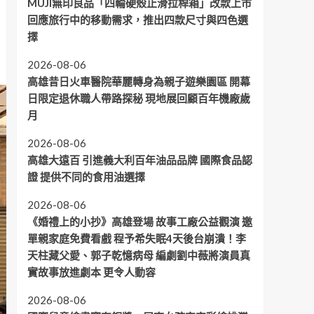
MUJI無印良品「四輪硬殼止滑拉桿箱」改款上市
回應旅行中的移動需求，推出四款尺寸與四色選
擇
2026-08-06
高雄昔日火車醫院華麗轉身為親子遊樂園區 開幕
日限定退休職人帶路探秘 現地展回顧百年機廠歲
月
2026-08-06
高雄大遠百 引進義大利百年油品品牌 國際食品認
證 提供不同的食用油選擇
2026-08-06
《婚禮上的小抄》高雄登場 故事工廠公益觀演 邀
單親家庭免費看戲 程予希失眠4天後台崩潰！李
天柱藏父愛、郭子乾憶病母 編劇劉中薇將演員真
實故事放進劇本 更令人動容
2026-08-06