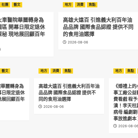
社團
藝文
地方
消費
焦點
火車醫院華麗轉身為
高雄大遠百 引進義大利百年油
園區 開幕日限定退休
品品牌 國際食品認證 提供不同
探秘 現地展回顧百年
的食用油選擇
2026-08-06
6
藝文
地方
消費
焦點
地方
焦點
院華麗轉身為
高雄大遠百 引進義大利百年油
《婚禮上的
幕日限定退休
品品牌 國際食品認證 提供不
事工廠公益
地展回顧百年
同的食用油選擇
費看戲 程
潰！李天柱
2026-08-06
病母 編劇
事放進劇本
2026-08-0