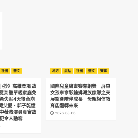
社團
藝文
地方
焦點
社團
藝文
賽事
小抄》高雄登場 故
國際兒童繪畫賽奪銅獎 屏東
觀演 邀單親家庭免
女孩寧寧彩繪排灣族家鄉之美
予希失眠4天後台崩
展望會陪伴成長 母親相信教
藏父愛、郭子乾憶
育能翻轉未來
劉中薇將演員真實故
2026-08-06
 更令人動容
6