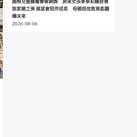
國際兒童繪畫賽奪銅獎 屏東女孩寧寧彩繪排灣
族家鄉之美 展望會陪伴成長 母親相信教育能翻
轉未來
2026-08-06