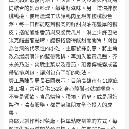
筒結合的創意料理，鹹甜好滋味。另一道涼拌櫻
桃鴨捲，使用煙燻工法讓鴨肉呈現如櫻桃般色
澤，每一口都能吃到鴨肉的鮮甜與油花豐厚的鴨
皮；搭配酸甜番茄與爽脆黃瓜片，淋上少許巴薩
米克醋畫龍點睛，讓鴨捲變得酸甜而開胃！刈包
為台灣的代表性的小吃，主廚發揮創意，將主角
改為爆漿噴汁的藍帶豬排，再加入酸黃瓜醬、芥
末美乃滋、爽脆生菜以及番茄，顛覆傳統變成藍
帶豬排刈包，讓刈包有了新的吃法。
勞工局陳副局長石圍表示：目前高雄市有11家庇
護工場，共可提供152名身心障礙者就業機會。
不管是餐飲、食品烘焙、蛋捲、香皂，或是服飾
製作、清潔服務，都是身障朋友全心投入的成
果。
喜憨兒創作料理餐廳，採單點吃到飽的方式，每
餐提供近百道的菜色選擇，平日午餐395元，晚