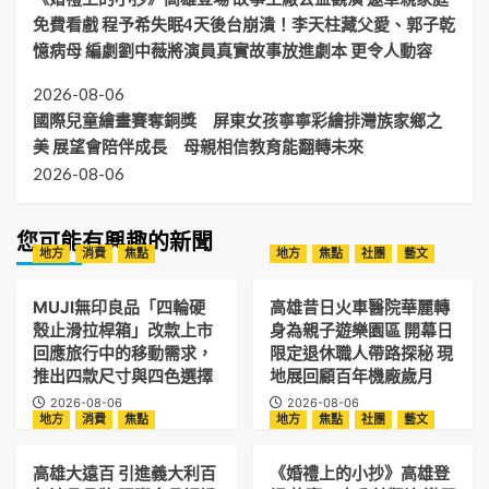
免費看戲 程予希失眠4天後台崩潰！李天柱藏父愛、郭子乾
憶病母 編劇劉中薇將演員真實故事放進劇本 更令人動容
2026-08-06
國際兒童繪畫賽奪銅獎 屏東女孩寧寧彩繪排灣族家鄉之
美 展望會陪伴成長 母親相信教育能翻轉未來
2026-08-06
您可能有興趣的新聞
地方
消費
焦點
地方
焦點
社團
藝文
MUJI無印良品「四輪硬
高雄昔日火車醫院華麗轉
殼止滑拉桿箱」改款上市
身為親子遊樂園區 開幕日
回應旅行中的移動需求，
限定退休職人帶路探秘 現
推出四款尺寸與四色選擇
地展回顧百年機廠歲月
2026-08-06
2026-08-06
地方
消費
焦點
地方
焦點
社團
藝文
高雄大遠百 引進義大利百
《婚禮上的小抄》高雄登