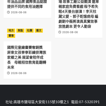
年油品品牌 國際食品認證
場 故事工廠公益觀演 邀單
提供不同的食用油選擇
親家庭免費看戲 程予希失
眠4天後台崩潰！李天柱
2026-08-06
藏父愛、郭子乾憶病母 編
劇劉中薇將演員真實故事
放進劇本 更令人動容
地方
焦點
社團
藝文
2026-08-06
賽事
國際兒童繪畫賽奪銅獎
屏東女孩寧寧彩繪排灣族
家鄉之美 展望會陪伴成
長 母親相信教育能翻轉
未來
2026-08-06
社址:高雄市鹽埕區大安街115號10樓之1 電話:07-5320391