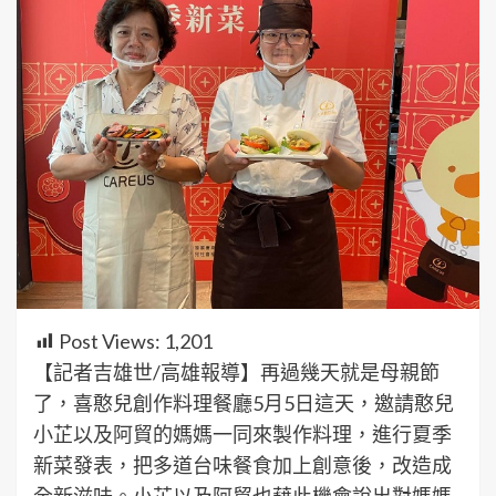
Post Views:
1,201
【記者吉雄世/高雄報導】再過幾天就是母親節
了，喜憨兒創作料理餐廳5月5日這天，邀請憨兒
小芷以及阿貿的媽媽一同來製作料理，進行夏季
新菜發表，把多道台味餐食加上創意後，改造成
全新滋味。小芷以及阿貿也藉此機會說出對媽媽