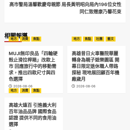
高市警局溫馨歡慶母親節 局長黃明昭向局內196位女性
同仁致贈康乃馨花束
相關報導
地方
消費
焦點
地方
焦點
社團
藝文
MUJI無印良品「四輪硬
高雄昔日火車醫院華麗
殼止滑拉桿箱」改款上
轉身為親子遊樂園區 開
市 回應旅行中的移動需
幕日限定退休職人帶路
求，推出四款尺寸與四
探秘 現地展回顧百年機
色選擇
廠歲月
2026-08-06
2026-08-06
地方
消費
焦點
高雄大遠百 引進義大利
百年油品品牌 國際食品
認證 提供不同的食用油
選擇