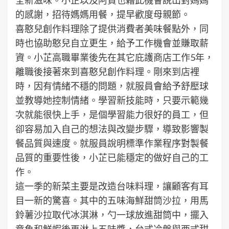
的感謝，招待媽媽用餐，提早歡度母親節。
喜憨兒創作料理除了提供消費者美味餐點外，同
時也協助憨兒自立更生，給予工作機會並賺取薪
資。小芷高職畢業後先在其它庇護商店工作5年，
離職後接著來到喜憨兒創作料理。剛來到店裡
時，因有情緒不穩的問題，就服員會給予舒壓球
並教導她控制情緒。學習新技能時，只要示範幾
次就能很快上手，是個學習能力很好的員工，但
卻容易加入自己的想法與改變步驟，導致影響製
餐品質與速度。就服員說明標準作業程序對製餐
品質的重要性後，小芷已能穩定的做好自己的工
作。
這一季的新菜主要是改造台味料理，讓顧客有耳
目一新的驚喜。其中的五味海鮮甜筒沙拉，用馬
鈴薯沙拉取代冰淇淋，勺一球放進甜筒中，擺入
章魚和鮮蝦後再淋上五味醬，台式冷盤與西式甜