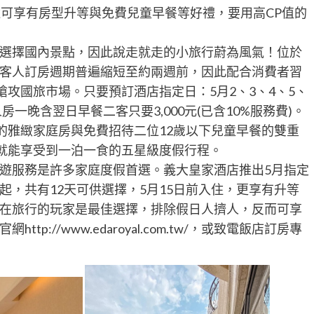
，還可享有房型升等與免費兒童早餐等好禮，要用高CP值的
選擇國內景點，因此說走就走的小旅行蔚為風氣！位於
客人訂房週期普遍縮短至約兩週前，因此配合消費者習
搶攻國旅市場。只要預訂酒店指定日：5月2、3、4、5、
雙人房一晚含翌日早餐二客只要3,000元(已含10%服務費)。
的雅緻家庭房與免費招待二位12歲以下兒童早餐的雙重
起就能享受到一泊一食的五星級度假行程。
遊服務是許多家庭度假首選。義大皇家酒店推出5月指定
元起，共有12天可供選擇，5月15日前入住，更享有升等
在旅行的玩家是最佳選擇，排除假日人擠人，反而可享
://www.edaroyal.com.tw/，或致電飯店訂房專