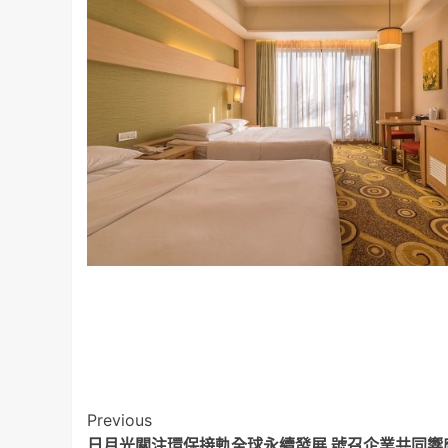
Post
Previous
日月光關注環保接軌全球永續發展 號召企業共同響