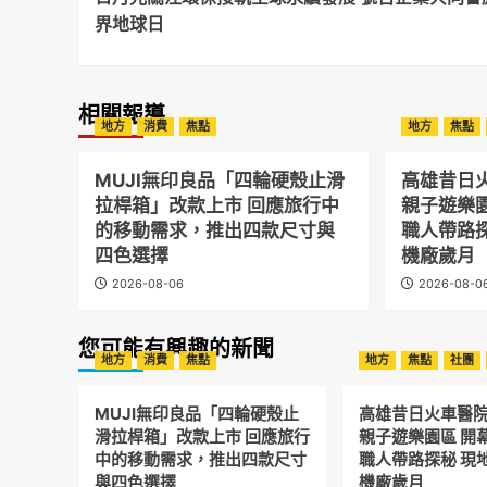
Navigation
界地球日
相關報導
地方
消費
焦點
地方
焦點
MUJI無印良品「四輪硬殼止滑
高雄昔日
拉桿箱」改款上市 回應旅行中
親子遊樂
的移動需求，推出四款尺寸與
職人帶路
四色選擇
機廠歲月
2026-08-06
2026-08-0
您可能有興趣的新聞
地方
消費
焦點
地方
焦點
社團
MUJI無印良品「四輪硬殼止
高雄昔日火車醫
滑拉桿箱」改款上市 回應旅行
親子遊樂園區 開
中的移動需求，推出四款尺寸
職人帶路探秘 現
與四色選擇
機廠歲月