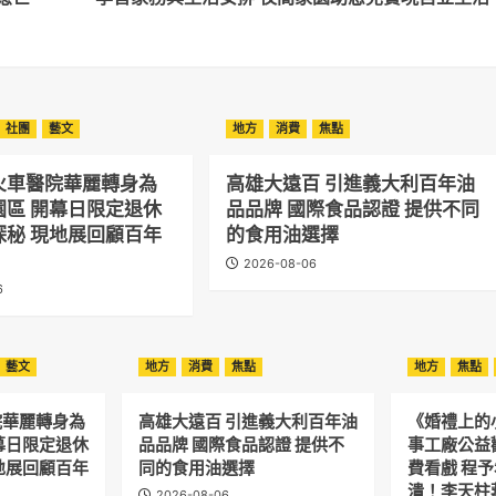
社團
藝文
地方
消費
焦點
火車醫院華麗轉身為
高雄大遠百 引進義大利百年油
園區 開幕日限定退休
品品牌 國際食品認證 提供不同
探秘 現地展回顧百年
的食用油選擇
2026-08-06
6
藝文
地方
消費
焦點
地方
焦點
院華麗轉身為
高雄大遠百 引進義大利百年油
《婚禮上的
幕日限定退休
品品牌 國際食品認證 提供不
事工廠公益
地展回顧百年
同的食用油選擇
費看戲 程
潰！李天柱
2026-08-06