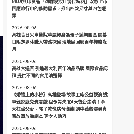
MUJI無印良品「四輪硬殼止滑拉桿箱」改款上市
回應旅行中的移動需求，推出四款尺寸與四色選
擇
2026-08-06
高雄昔日火車醫院華麗轉身為親子遊樂園區 開幕
日限定退休職人帶路探秘 現地展回顧百年機廠歲
月
2026-08-06
高雄大遠百 引進義大利百年油品品牌 國際食品認
證 提供不同的食用油選擇
2026-08-06
《婚禮上的小抄》高雄登場 故事工廠公益觀演 邀
單親家庭免費看戲 程予希失眠4天後台崩潰！李
天柱藏父愛、郭子乾憶病母 編劇劉中薇將演員真
實故事放進劇本 更令人動容
2026-08-06