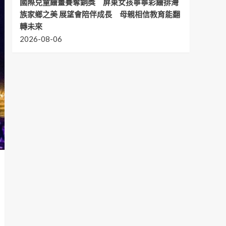
國際兒童繪畫賽奪銅獎 屏東女孩寧寧彩繪排灣
族家鄉之美 展望會陪伴成長 母親相信教育能翻
轉未來
2026-08-06