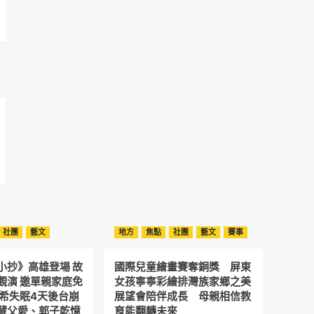
社團
藝文
地方
焦點
社團
藝文
賽事
小抄》高雄登場 故
國際兒童繪畫賽奪銅獎 屏東
觀演 邀單親家庭免
女孩寧寧彩繪排灣族家鄉之美
予希失眠4天後台崩
展望會陪伴成長 母親相信教
藏父愛、郭子乾憶
育能翻轉未來