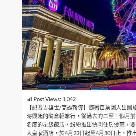
Post Views:
1,042
【記者吉雄世/高雄報導】隨著目前國人出國
時興起的隨意輕旅行，從過去的二至三個月前
名度的星級飯店，紛紛推出快閃住房優惠，要
大皇家酒店，於4月23日起至4月30日止，