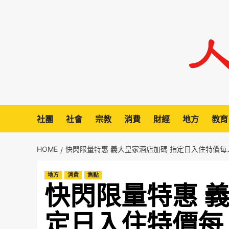
Skip
to
content
社團
社會
宗教
消費
財經
地方
教育
HOME
快閃限量特惠 義大皇家酒店加碼 指定日入住特價每
地方
消費
焦點
快閃限量特惠 
定日入住特價每