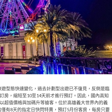
旅遊型態快速變化，過去計劃型出遊已不復見，反倒是臨
訂房，縮短至10至14天前才進行預訂。因此，國內高知
以超值價格與加碼升等搶客。位於高雄義大世界內的義
推出僅有8天的指定日快閃特賣，預訂5月份客房，每房只要