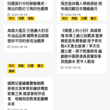
回應旅行中的移動需求，
限定退休職人帶路探秘 現
推出四款尺寸與四色選擇
地展回顧百年機廠歲月
2026-08-06
2026-08-06
地方
消費
焦點
地方
焦點
社團
藝文
高雄大遠百 引進義大利百
《婚禮上的小抄》高雄登
年油品品牌 國際食品認證
場 故事工廠公益觀演 邀單
提供不同的食用油選擇
親家庭免費看戲 程予希失
眠4天後台崩潰！李天柱
2026-08-06
藏父愛、郭子乾憶病母 編
劇劉中薇將演員真實故事
放進劇本 更令人動容
地方
焦點
社團
藝文
2026-08-06
賽事
國際兒童繪畫賽奪銅獎
屏東女孩寧寧彩繪排灣族
家鄉之美 展望會陪伴成
長 母親相信教育能翻轉
未來
2026-08-06