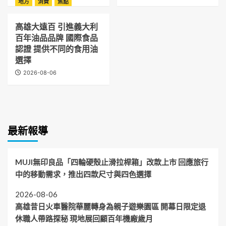
地方
消費
焦點
高雄大遠百 引進義大利
百年油品品牌 國際食品
認證 提供不同的食用油
選擇
2026-08-06
最新報導
MUJI無印良品「四輪硬殼止滑拉桿箱」改款上市 回應旅行
中的移動需求，推出四款尺寸與四色選擇
2026-08-06
高雄昔日火車醫院華麗轉身為親子遊樂園區 開幕日限定退
休職人帶路探秘 現地展回顧百年機廠歲月