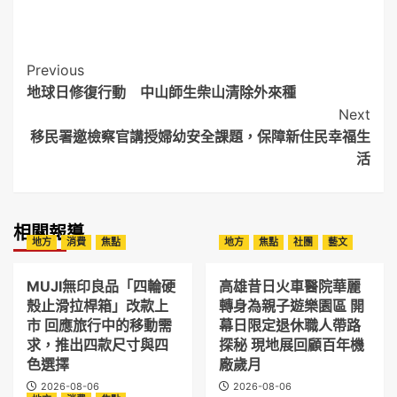
Post
Previous
地球日修復行動 中山師生柴山清除外來種
Navigation
Next
移民署邀檢察官講授婦幼安全課題，保障新住民幸福生
活
相關報導
地方
消費
焦點
地方
焦點
社團
藝文
MUJI無印良品「四輪硬
高雄昔日火車醫院華麗
殼止滑拉桿箱」改款上
轉身為親子遊樂園區 開
市 回應旅行中的移動需
幕日限定退休職人帶路
求，推出四款尺寸與四
探秘 現地展回顧百年機
色選擇
廠歲月
2026-08-06
2026-08-06