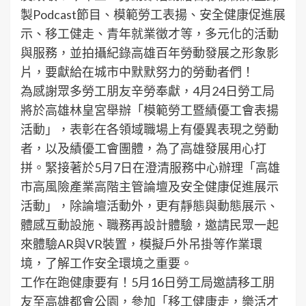
製Podcast節目、模範勞工表揚、安全健康促進展
示、移工健走、青年就業徵才等，多元化的活動
與服務，並拍攝紀錄高雄百年勞動發展之形象影
片，要獻給在城市中默默努力的勞動者們！
為感謝眾多勞工朋友辛勞奉獻，4月24日勞工局
將於高雄林皇宮舉辦「模範勞工暨績優工會表揚
活動」，表彰在各領域職場上有優異表現之勞動
者，以及績優工會團體，為了高雄發展用心打
拼。緊接著於5月7日在澄清服務中心辦理「高雄
市高風險產業高階主管論壇及安全健康促進展示
活動」，除論壇活動外，更有靜態與動態展示、
體感互動設施、職務再設計體驗，邀請民眾一起
來體驗AR與VR裝置，模擬戶外吊掛等作業環
境，了解工作安全環境之重要。
工作在跑健康要有！5月16日勞工局邀請移工朋
友至高雄都會公園，參加「移工健康走，樂活才