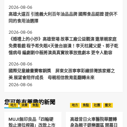
2026-08-06
高雄大遠百 引進義大利百年油品品牌 國際食品認證 提供不
同的食用油選擇
2026-08-06
《婚禮上的小抄》高雄登場 故事工廠公益觀演 邀單親家庭
免費看戲 程予希失眠4天後台崩潰！李天柱藏父愛、郭子乾
憶病母 編劇劉中薇將演員真實故事放進劇本 更令人動容
2026-08-06
國際兒童繪畫賽奪銅獎 屏東女孩寧寧彩繪排灣族家鄉之
美 展望會陪伴成長 母親相信教育能翻轉未來
2026-08-06
您可能有興趣的新聞
地方
消費
焦點
地方
焦點
社團
藝文
MUJI無印良品「四輪硬
高雄昔日火車醫院華麗轉
殼止滑拉桿箱」改款上市
身為親子遊樂園區 開幕日