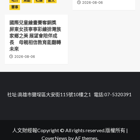
地方
焦點
社團
藝文
2026-08-06
賽事
國際兒童繪畫賽奪銅獎
屏東女孩寧寧彩繪排灣族
家鄉之美 展望會陪伴成
長 母親相信教育能翻轉
未來
2026-08-06
社址:高雄市鹽埕區大安街115號10樓之1 電話:07-5320391
人文財經報Copyright © All rights reserved.版權所有
|
CoverNews
by AF themes.