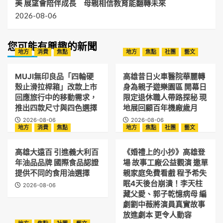
美 展望會陪伴成長 母親相信教育能翻轉未來
2026-08-06
您可能有興趣的新聞
地方
消費
焦點
地方
焦點
社團
藝文
MUJI無印良品「四輪硬
高雄昔日火車醫院華麗轉
殼止滑拉桿箱」改款上市
身為親子遊樂園區 開幕日
回應旅行中的移動需求，
限定退休職人帶路探秘 現
推出四款尺寸與四色選擇
地展回顧百年機廠歲月
2026-08-06
2026-08-06
地方
消費
焦點
地方
焦點
社團
藝文
高雄大遠百 引進義大利百
《婚禮上的小抄》高雄登
年油品品牌 國際食品認證
場 故事工廠公益觀演 邀單
提供不同的食用油選擇
親家庭免費看戲 程予希失
眠4天後台崩潰！李天柱
2026-08-06
藏父愛、郭子乾憶病母 編
劇劉中薇將演員真實故事
放進劇本 更令人動容