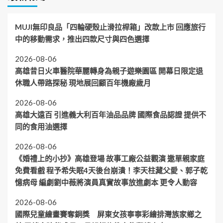
MUJI無印良品「四輪硬殼止滑拉桿箱」改款上市 回應旅行
中的移動需求，推出四款尺寸與四色選擇
2026-08-06
高雄昔日火車醫院華麗轉身為親子遊樂園區 開幕日限定退
休職人帶路探秘 現地展回顧百年機廠歲月
2026-08-06
高雄大遠百 引進義大利百年油品品牌 國際食品認證 提供不
同的食用油選擇
2026-08-06
《婚禮上的小抄》高雄登場 故事工廠公益觀演 邀單親家庭
免費看戲 程予希失眠4天後台崩潰！李天柱藏父愛、郭子乾
憶病母 編劇劉中薇將演員真實故事放進劇本 更令人動容
2026-08-06
國際兒童繪畫賽奪銅獎 屏東女孩寧寧彩繪排灣族家鄉之