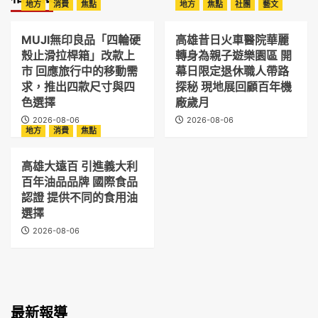
地方
消費
焦點
地方
焦點
社團
藝文
MUJI無印良品「四輪硬
高雄昔日火車醫院華麗
殼止滑拉桿箱」改款上
轉身為親子遊樂園區 開
市 回應旅行中的移動需
幕日限定退休職人帶路
求，推出四款尺寸與四
探秘 現地展回顧百年機
色選擇
廠歲月
2026-08-06
2026-08-06
地方
消費
焦點
高雄大遠百 引進義大利
百年油品品牌 國際食品
認證 提供不同的食用油
選擇
2026-08-06
最新報導