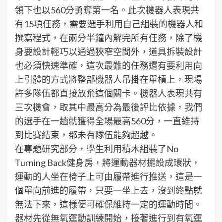
領下也以560分勇奪第一名。此次機器人表現共
有15項任務，需要選手利用自己組裝的機器人和
撰寫程式，在兩分半鐘內解完所有任務，除了機
身要設計輕巧以通過狹窄空間外，道具拆裝設計
也必須快速準確，這次最難的任務還有要利用向
上引體的方式將整部機器人吊掛在單槓上，現場
許多隊伍都直接放棄這個關卡。機器人表現共有
三次機會，取其中最高分為最後評比依據，我們
的選手在一趟就獲得全場最高560分，一直維持
到比賽結束，都未有隊伍能夠超越。
在專題研究部分，學生利用積木組裝了No
Turning Back健身房，將運動器材擺設成環狀，
運動的人坐在椅子上可由履帶進行推送，這是一
個單向前進的履帶，只要一坐上去，沒到終點就
無法下來，這樣便可確保維持一定的運動時間。
器材先從無氧運動訓練開始，接著進行到有氧運