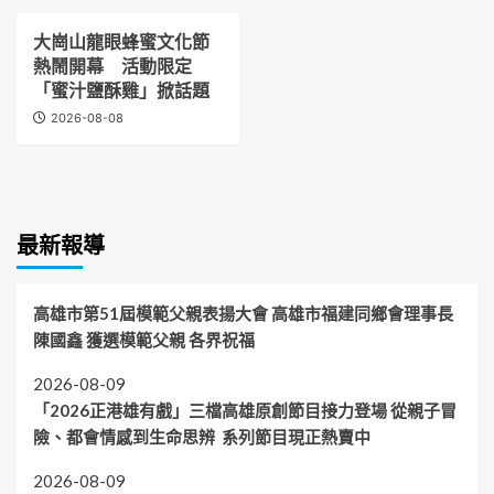
大崗山龍眼蜂蜜文化節
熱鬧開幕 活動限定
「蜜汁鹽酥雞」掀話題
2026-08-08
最新報導
高雄市第51屆模範父親表揚大會 高雄市福建同鄉會理事長
陳國鑫 獲選模範父親 各界祝福
2026-08-09
「2026正港雄有戲」三檔高雄原創節目接力登場 從親子冒
險、都會情感到生命思辨 系列節目現正熱賣中
2026-08-09