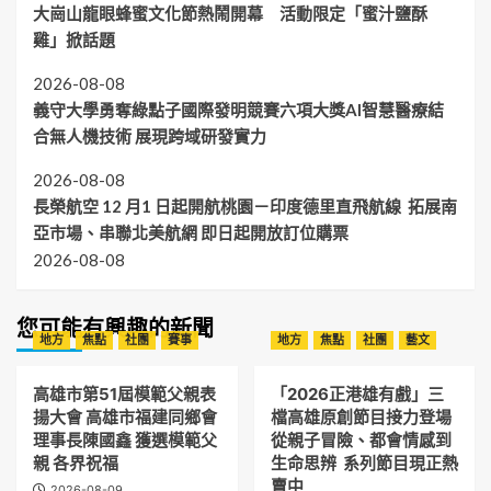
大崗山龍眼蜂蜜文化節熱鬧開幕 活動限定「蜜汁鹽酥
雞」掀話題
2026-08-08
義守大學勇奪綠點子國際發明競賽六項大獎AI智慧醫療結
合無人機技術 展現跨域研發實力
2026-08-08
長榮航空 12 月1 日起開航桃園－印度德里直飛航線 拓展南
亞市場、串聯北美航網 即日起開放訂位購票
2026-08-08
您可能有興趣的新聞
地方
焦點
社團
賽事
地方
焦點
社團
藝文
高雄市第51屆模範父親表
「2026正港雄有戲」三
揚大會 高雄市福建同鄉會
檔高雄原創節目接力登場
理事長陳國鑫 獲選模範父
從親子冒險、都會情感到
親 各界祝福
生命思辨 系列節目現正熱
賣中
2026-08-09