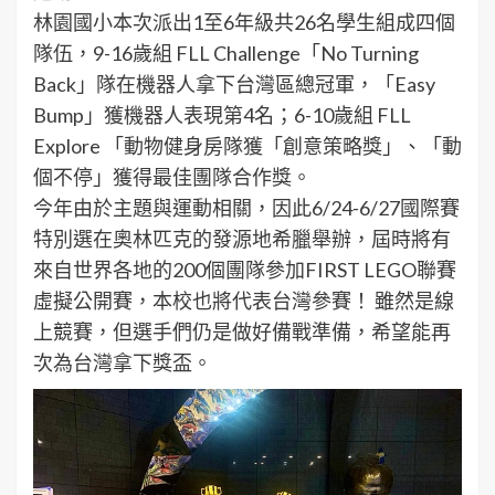
林園國小本次派出1至6年級共26名學生組成四個
隊伍，9-16歲組 FLL Challenge「No Turning
Back」隊在機器人拿下台灣區總冠軍，「Easy
Bump」獲機器人表現第4名；6-10歲組 FLL
Explore 「動物健身房隊獲「創意策略獎」、「動
個不停」獲得最佳團隊合作獎。
今年由於主題與運動相關，因此6/24-6/27國際賽
特別選在奧林匹克的發源地希臘舉辦，屆時將有
來自世界各地的200個團隊參加FIRST LEGO聯賽
虛擬公開賽，本校也將代表台灣參賽！ 雖然是線
上競賽，但選手們仍是做好備戰準備，希望能再
次為台灣拿下獎盃。