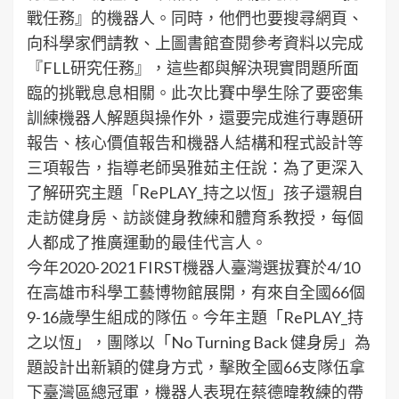
戰任務』的機器人。同時，他們也要搜尋網頁、
向科學家們請教、上圖書館查閱參考資料以完成
『FLL研究任務』，這些都與解決現實問題所面
臨的挑戰息息相關。此次比賽中學生除了要密集
訓練機器人解題與操作外，還要完成進行專題研
報告、核心價值報告和機器人結構和程式設計等
三項報告，指導老師吳雅茹主任說：為了更深入
了解研究主題「RePLAY_持之以恆」孩子還親自
走訪健身房、訪談健身教練和體育系教授，每個
人都成了推廣運動的最佳代言人。
今年2020-2021 FIRST機器人臺灣選拔賽於4/10
在高雄市科學工藝博物館展開，有來自全國66個
9-16歲學生組成的隊伍。今年主題「RePLAY_持
之以恆」，團隊以「No Turning Back 健身房」為
題設計出新穎的健身方式，擊敗全國66支隊伍拿
下臺灣區總冠軍，機器人表現在蔡德暐教練的帶