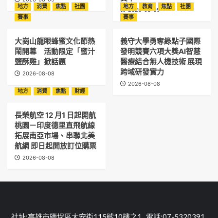
地方
消費
焦點
社團
地方
教育
焦點
社團
2026-08-09
賽事
賽事
大崗山龍眼蜂蜜文化節熱
義守大學勇奪綠點子國際
鬧開幕 活動限定「蜜汁
發明競賽六項大獎AI智慧
鹽酥雞」掀話題
醫療結合無人機技術 展現
跨域研發實力
2026-08-08
2026-08-08
地方
消費
焦點
財經
長榮航空 12 月1 日起開航
桃園－印度德里直飛航線
拓展南亞市場、串聯北美
航網 即日起開放訂位購票
2026-08-08
社址:高雄市鹽埕區大安街115號10樓之1 電話:07-5320391