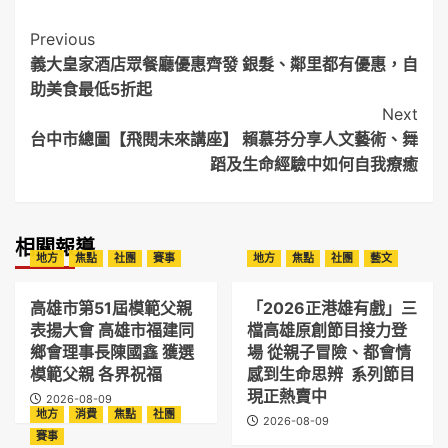
Post
Previous
義大皇家酒店眾餐廳優惠齊發 銀髮、鄰里都有優惠，自
Navigation
助美食最低5折起
Next
台中市總圖【飛閱未來講座】 賴慕芬分享人文藝術、舞
蹈及生命經驗中如何自我療癒
相關報導
地方
焦點
社團
賽事
地方
焦點
社團
藝文
高雄市第51屆模範父親
「2026正港雄有戲」三
表揚大會 高雄市福建同
檔高雄原創節目接力登
鄉會理事長陳國鑫 獲選
場 從親子冒險、都會情
模範父親 各界祝福
感到生命思辨 系列節目
現正熱賣中
2026-08-09
地方
消費
焦點
社團
2026-08-09
賽事