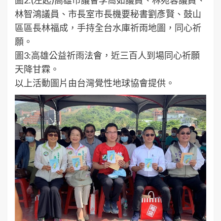
林智鴻議員、市長室市長機要秘書劉彥賢、鼓山
區區長林福成，手持全台水庫祈雨地圖，同心祈
願。
圖3:高雄公益祈雨法會，近三百人到場同心祈願
天降甘霖。
以上活動圖片由台灣覺性地球協會提供。