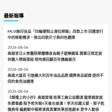
最新報導
MUJI無印良品「四輪硬殼止滑拉桿箱」改款上市 回應旅行
中的移動需求，推出四款尺寸與四色選擇
2026-08-06
高雄昔日火車醫院華麗轉身為親子遊樂園區 開幕日限定退
休職人帶路探秘 現地展回顧百年機廠歲月
2026-08-06
高雄大遠百 引進義大利百年油品品牌 國際食品認證 提供不
同的食用油選擇
2026-08-06
《婚禮上的小抄》高雄登場 故事工廠公益觀演 邀單親家庭
免費看戲 程予希失眠4天後台崩潰！李天柱藏父愛、郭子乾
憶病母 編劇劉中薇將演員真實故事放進劇本 更令人動容