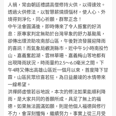
人禍，常由朝廷禮請高僧修持火供，以得速效。
透過火供修法，以智慧薪燒煩惱材，使人心、外
境得到淨化，同心祈願，群聚正念！
中午法會圓滿後，即時傳來了令人振奮的好消
息：原專家判定無助於台灣旱象的舒力基颱風，
卻傳出環流助攻南部山區，午後對流發展迎降雨
的喜訊！而氣象局觀測縣市，近中午1小時南投竹
山、嘉義奮起湖、雲林華珊、嘉義梅山等地都有
出現降雨狀況，時雨量約2.5～6.0毫米之間。下
午4時又傳出高雄山區近一個月以來，首度降下甘
霖，山區民眾欣喜若狂，為日益嚴竣的水情帶來
一線希望。
洪禪師虛懷若谷地說，本次的修法如果能順利降
雨，是大家共同的善願所成，具足了無上的福
德。如果無法圓滿如願，則是他個人福德與修行
不力，會深刻懺悔，繼續努力。事實上從三月受