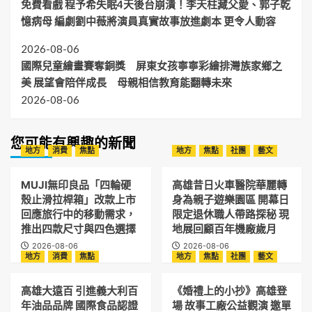
免費看戲 程予希失眠4天後台崩潰！李天柱藏父愛、郭子乾
憶病母 編劇劉中薇將演員真實故事放進劇本 更令人動容
2026-08-06
國際兒童繪畫賽奪銅獎 屏東女孩寧寧彩繪排灣族家鄉之
美 展望會陪伴成長 母親相信教育能翻轉未來
2026-08-06
您可能有興趣的新聞
地方
消費
焦點
地方
焦點
社團
藝文
MUJI無印良品「四輪硬
高雄昔日火車醫院華麗轉
殼止滑拉桿箱」改款上市
身為親子遊樂園區 開幕日
回應旅行中的移動需求，
限定退休職人帶路探秘 現
推出四款尺寸與四色選擇
地展回顧百年機廠歲月
2026-08-06
2026-08-06
地方
消費
焦點
地方
焦點
社團
藝文
高雄大遠百 引進義大利百
《婚禮上的小抄》高雄登
年油品品牌 國際食品認證
場 故事工廠公益觀演 邀單