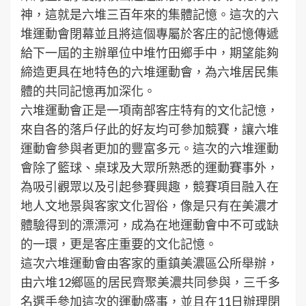
神，這就是六堆三百年來的集體記憶。這次的六
堆運動會閉幕並且將這個專屬於客庄的記憶傳遞
給下一屆的主辦單位中堆竹田鄉手中，期望能夠
締造更具在地特色的六堆運動會，為六堆居民集
體的共同記憶再加深化。
六堆運動會正是一項南部客庄特有的文化記憶，
來自各的落戶仔此的好友均可參加競賽，讓六堆
運動會參與者更加的豐富多元。這次的六堆運動
會除了籃球、桌球及大眾所熟悉的運動賽事外，
為吸引觀眾以及引起參賽興趣，競賽項目融入在
地人文地景與客家文化習俗，像是只有在美濃才
體驗得到的漂漂河，成為在地運動會中不可或缺
的一環，更是客庄重要的文化記憶。
這次六堆運動會由客家的重鎮美濃區公所舉辦，
由六堆12鄉區的居民齊聚美濃共同參與，三千多
名選手參加這次的運動盛事，並且在11日辦理閉