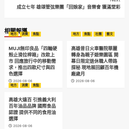
成立七年 雄頌管弦樂團「回娘家」音樂會 獲滿堂彩
相關報導
地方
消費
焦點
地方
焦點
社團
藝文
MUJI無印良品「四輪硬
高雄昔日火車醫院華麗
殼止滑拉桿箱」改款上
轉身為親子遊樂園區 開
市 回應旅行中的移動需
幕日限定退休職人帶路
求，推出四款尺寸與四
探秘 現地展回顧百年機
色選擇
廠歲月
2026-08-06
2026-08-06
地方
消費
焦點
高雄大遠百 引進義大利
百年油品品牌 國際食品
認證 提供不同的食用油
選擇
2026-08-06