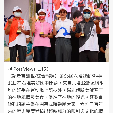
Post Views:
1,153
【記者吉雄世/綜合報導】第56屆六堆運動會4月
11日在右堆美濃國中閉幕，來自六堆12鄉區與附
堆的好手在運動場上競技外，還能體驗美濃客庄
的在地風情及美食，促進了在地的觀光。客委會
鍾孔炤副主委在閉幕式時勉勵大家，六堆三百年
來的歷史厚度累積出超越族群的限制與文化的精