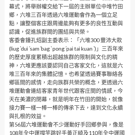
幕式，將舉辦權交給下一屆的主辦單位中堆竹田
鄉，六堆三百年透過六堆運動會作為一個立足
點，讓整個客庄跟周邊能夠有更多的良性互動與
認識，促進族群間的團結與共榮。
客委會鍾孔炤副主委表示：「六堆300 豐沛大款
(liugˋduiˊsamˊbagˋ pongˊpai tai kuanˋ)」三百年來
的歷史厚度累積出超越族群的限制與文化的精
神，六堆更應該要認同自己客家文化，這就是六
堆三百年來的集體記憶。也希望透過賽事聯絡各
鄉區間的感情，走向族群共榮的概念，更透過六
堆運動會連結客家青年世代跟客庄間的情感，今
天在美濃的閉幕，就是明年在竹田的開始，就像
接力賽一樣一棒一棒的傳承下去，達到文化永續
與扎根的效益。
第56屆六堆運動會不少運動好手回鄉參與，像是
108年全中運撐竿跳好手黃正綺及110年全中運國