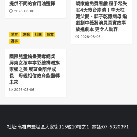
提供不同的食用油選擇
親家庭免費看戲 程予希失
眠4天後台崩潰！李天柱
2026-08-06
藏父愛、郭子乾憶病母 編
劇劉中薇將演員真實故事
放進劇本 更令人動容
地方
焦點
社團
藝文
2026-08-06
賽事
國際兒童繪畫賽奪銅獎
屏東女孩寧寧彩繪排灣族
家鄉之美 展望會陪伴成
長 母親相信教育能翻轉
未來
2026-08-06
社址:高雄市鹽埕區大安街115號10樓之1 電話:07-5320391