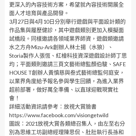
更深入的內容技術方案，希望就內容技術開展全
面人才培育與產品開發。
3月27日與4月10日分別舉行遊戲與平面設計類的
作品集與履歷健診，其中遊戲類別更加入模擬面
試橋段。同樣邀請各領域業界師資，遊戲類邀請
水之方舟Mizu-Ark創辦人林士揚（水狼）、
Storia製作人張恆、紅檜科技資深遊戲設計師丁思
均；平面類則邀請三頁文藝術總監顏伯駿、SAFE
HOUSE T創辦人黃慎慈與叁式藝術總監何庭安，
以業界角度給予報名參與學生回饋，為進入業界
超前部署，做好萬全準備、以直球迎戰現實社
會！
詳細活動資訊請參考：放視大賞臉書
https://www.facebook.com/visiongetwild
圖說：2021放視大賞各類總召集人，由左至右分
別為思維工坊副總經理陳思侃、肚肚執行長孫和