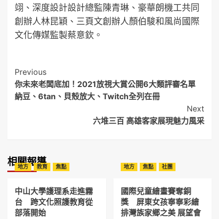
翊、深度設計設計總監陳青琳、豪華朗機工共同
創辦人林昆穎、三頁文創辦人顏伯駿和風尚國際
文化傳媒監製蔡意欽。
Post
Previous
你未來老闆底加！2021放視大賞公開6大類評審名單
Navigation
納豆、6tan、貝殼放大、Twitch全列在冊
Next
六堆三百 高雄客家展現魅力風采
相關報導
地方
教育
焦點
地方
焦點
社團
中山大學護理系走進霧
國際兒童繪畫賽奪銅
台 跨文化照護教育從
獎 屏東女孩寧寧彩繪
部落開始
排灣族家鄉之美 展望會