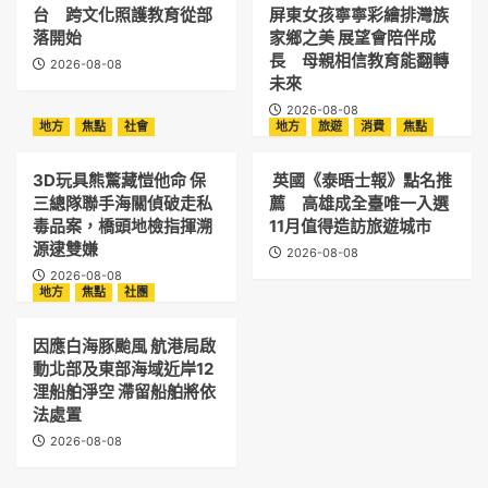
台 跨文化照護教育從部
屏東女孩寧寧彩繪排灣族
落開始
家鄉之美 展望會陪伴成
長 母親相信教育能翻轉
2026-08-08
未來
2026-08-08
地方
焦點
社會
地方
旅遊
消費
焦點
3D玩具熊驚藏愷他命 保
英國《泰晤士報》點名推
三總隊聯手海關偵破走私
薦 高雄成全臺唯一入選
毒品案，橋頭地檢指揮溯
11月值得造訪旅遊城市
源逮雙嫌
2026-08-08
2026-08-08
地方
焦點
社團
因應白海豚颱風 航港局啟
動北部及東部海域近岸12
浬船舶淨空 滯留船舶將依
法處置
2026-08-08