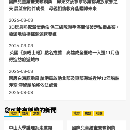
國際兒童繪畫賽奪銅獎 屏東女孩寧寧彩繪排灣族家鄉之
美 展望會陪伴成長 母親相信教育能翻轉未來
2026-08-08
3D玩具熊驚藏愷他命 保三總隊聯手海關偵破走私毒品案，
橋頭地檢指揮溯源逮雙嫌
2026-08-08
英國《泰晤士報》點名推薦 高雄成全臺唯一入選11月值
得造訪旅遊城市
2026-08-08
因應白海豚颱風 航港局啟動北部及東部海域近岸12浬船舶
淨空 滯留船舶將依法處置
2026-08-08
您可能有興趣的新聞
地方
教育
焦點
地方
焦點
社團
中山大學護理系走進霧
國際兒童繪畫賽奪銅獎