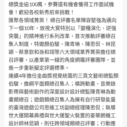
總獎金逾100萬，參賽還有機會獲得工作面試機
會！歡迎各校新秀前來挑戰！
匯聚各領域菁英！ 總召評審名單陣容堅強為邁向
下一個10年，放視大賞特別以「變種演化、逆強
突襲」的精神進行系列改革，首次推動評審總召
集人制度，特邀顏伯駿、陳青琳、陳思侃、林昆
穎、蔡意欽和孫和翊等六大領域業界菁英擔任總
召評審，以產業第一線的角度網羅評審團隊，並
進一步重新擬定評選標準。
連續4年擔任金曲獎視覺統籌的三頁文藝術總監顏
伯駿，擔綱平面類總召集人；橫跨動畫、音樂錄
影帶與藝術創作的深度設計設計總監陳青琳為動
畫類總召；遊戲類總召集人為擁有自行研發能量
的臺灣遊戲公司思維工坊副總經理陳思侃；執導
世大運開幕典禮與世大運聖火裝置的豪華朗機工
設計師林昆穎，則任跨領域類總召評審；行動應