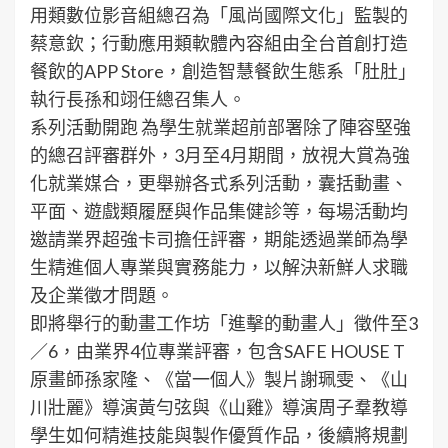
用類數位影音組總召為「風尚國際文化」監製的
蔡意欽；行動應用類軟體內容組由全台首創打造
餐飲的APP Store，創造智慧餐飲生態系「肚肚」
執行長孫和翊任總召集人。
系列活動開跑 為學生就業超前部署除了陣容堅強
的總召評審群外，3月至4月期間，放視大賞為強
化就業媒合，更舉辦各式系列活動，囊括動畫、
平面、遊戲類履歷與作品集健診等，每場活動均
邀請業界超強卡司擔任評審，期能透過業師為學
生精進個人專業與實務能力，以解決新鮮人求職
及企業徵才問題。
即將舉行的動畫工作坊「進擊的動畫人」徵件至3
／6，由業界4位專業評審，包含SAFE HOUSE T
原畫師孫家隆、《當一個人》製片謝珮雯、《山
川壯麗》導演黃勻弦與《山雞》導演周子羣教導
學生如何精進技能與製作優質作品，後續將規劃