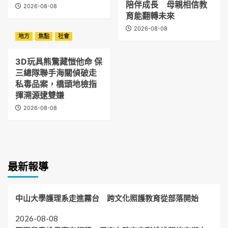
陪伴成長 母親相信教
2026-08-08
育能翻轉未來
2026-08-08
地方
焦點
社會
3D玩具熊驚藏愷他命 保
三總隊聯手海關偵破走
私毒品案，橋頭地檢指
揮溯源逮雙嫌
2026-08-08
最新報導
中山大學護理系走進霧台 跨文化照護教育從部落開始
2026-08-08