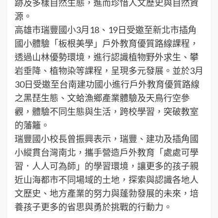
跡及多樣自然生態，進而珍惜人文歷史與自然資
源。
高雄市瑞豐國小3月18、19日受邀至新北市插角
國小體驗「板根美學」戶外教育優質路線課程，
透過山林優勢環境，進行認識植物野外求生、攀
岩垂降、植物染等課程，呈現多元發展。並於3月
30日受邀至台南建功國小進行戶外教育優質路線
之黑琵生態、文蛤漁鄉產業體驗及天鳥行空參
觀，體驗不同生態與生活，跨校學習，突破教室
的藩籬。
瑞豐國小校長曾振興表示，瑞豐、建功及插角國
小縱貫台灣南北，攜手營造戶外教育「處處可學
習．人人可為師」的學習環境，讓更多的孩子親
近山海都市不同場域的土地，探索與認識各地人
文歷史、地方產業的努力與蓬勃發展的未來，培
養孩子更多的省思與勇於挑戰的行動力。