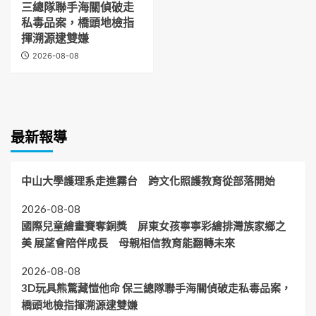
三總隊聯手海關偵破走
私毒品案，橋頭地檢指
揮溯源逮雙嫌
2026-08-08
最新報導
中山大學護理系走進霧台 跨文化照護教育從部落開始
2026-08-08
國際兒童繪畫賽奪銅獎 屏東女孩寧寧彩繪排灣族家鄉之
美 展望會陪伴成長 母親相信教育能翻轉未來
2026-08-08
3D玩具熊驚藏愷他命 保三總隊聯手海關偵破走私毒品案，
橋頭地檢指揮溯源逮雙嫌