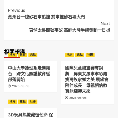
Post
Previous
潮州台一線砂石車追撞 前車撞砂石場大門
Navigation
Next
哀悼太魯閣號事故 高師大降半旗發動一日捐
相關報導
地方
教育
焦點
地方
焦點
社團
中山大學護理系走進霧
國際兒童繪畫賽奪銅
台 跨文化照護教育從
獎 屏東女孩寧寧彩繪
部落開始
排灣族家鄉之美 展望會
陪伴成長 母親相信教
2026-08-08
育能翻轉未來
2026-08-08
地方
焦點
社會
3D玩具熊驚藏愷他命 保