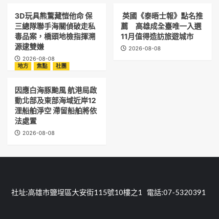
3D玩具熊驚藏愷他命 保
英國《泰晤士報》點名推
三總隊聯手海關偵破走私
薦 高雄成全臺唯一入選
毒品案，橋頭地檢指揮溯
11月值得造訪旅遊城市
源逮雙嫌
2026-08-08
2026-08-08
地方
焦點
社團
因應白海豚颱風 航港局啟
動北部及東部海域近岸12
浬船舶淨空 滯留船舶將依
法處置
2026-08-08
社址:高雄市鹽埕區大安街115號10樓之1 電話:07-5320391