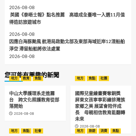
2026-08-08
英國《泰晤士報》點名推薦 高雄成全臺唯一入選11月值
得造訪旅遊城市
2026-08-08
因應白海豚颱風 航港局啟動北部及東部海域近岸12浬船舶
淨空 滯留船舶將依法處置
2026-08-08
您可能有興趣的新聞
地方
教育
焦點
地方
焦點
社團
中山大學護理系走進霧
國際兒童繪畫賽奪銅獎
台 跨文化照護教育從部
屏東女孩寧寧彩繪排灣族
落開始
家鄉之美 展望會陪伴成
長 母親相信教育能翻轉
2026-08-08
未來
2026-08-08
地方
焦點
社會
地方
旅遊
消費
焦點