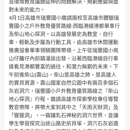
及環境教育議題延伸的問題解決、規劃應變與面
對未來的能力。
4月1日高雄市瑞豐國小邀請兩校至高雄市體驗瑞
豐國小之戶外教育優質路線:西臨港線港都單車行
及柴山地心探洞。以高雄發展史為教室，自行
車、輕軌及步履為行動工具，由高雄市休閒運動
推廣協會單車領騎團隊帶領，上午從瑞豐國小崗
山仔籬仔內前鎮漫談出發，沿著西臨港線自行車
道看見港都豐富的過往，和潛力無窮的未來。下
午前進柴山(壽山)，柴山是高雄之肺，是高雄人
的寶貝資源。壽山國家自然公園中有兩百多個石
灰岩洞穴，瑞豐國小戶外教育優質路線之『柴山
地心探洞』行程，邀請高雄市探索學校專任導覽
教官帶隊，將帶大家到其中之「天雨天財洞」及
「猩猩洞」，一窺鐘乳石神秘的洞穴世界，並讓
學生學習探究沿途山路史前貝塚、洞穴石灰岩遺