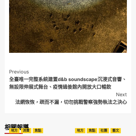
Post
Previous
全臺唯一完整系統建置d&b soundscape沉浸式音響、
Navigation
無設限伸展式舞台、疫情過後館內開放大口暢飲
Next
法網恢恢，疏而不漏，切勿挑戰警察強勢執法之決心
相關報導
地方
消費
焦點
地方
焦點
社團
藝文