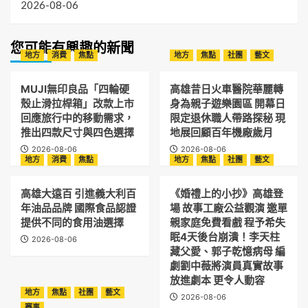
2026-08-06
您可能有興趣的新聞
地方
消費
焦點
地方
焦點
社團
藝文
MUJI無印良品「四輪硬
高雄昔日火車醫院華麗轉
殼止滑拉桿箱」改款上市
身為親子遊樂園區 開幕日
回應旅行中的移動需求，
限定退休職人帶路探秘 現
推出四款尺寸與四色選擇
地展回顧百年機廠歲月
2026-08-06
2026-08-06
地方
消費
焦點
地方
焦點
社團
藝文
高雄大遠百 引進義大利百
《婚禮上的小抄》高雄登
年油品品牌 國際食品認證
場 故事工廠公益觀演 邀單
提供不同的食用油選擇
親家庭免費看戲 程予希失
眠4天後台崩潰！李天柱
2026-08-06
藏父愛、郭子乾憶病母 編
劇劉中薇將演員真實故事
放進劇本 更令人動容
地方
焦點
社團
藝文
2026-08-06
賽事