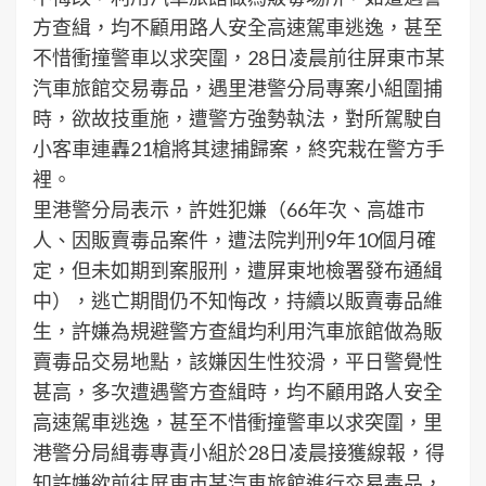
方查緝，均不顧用路人安全高速駕車逃逸，甚至
不惜衝撞警車以求突圍，28日凌晨前往屏東市某
汽車旅館交易毒品，遇里港警分局專案小組圍捕
時，欲故技重施，遭警方強勢執法，對所駕駛自
小客車連轟21槍將其逮捕歸案，終究栽在警方手
裡。
里港警分局表示，許姓犯嫌（66年次、高雄市
人、因販賣毒品案件，遭法院判刑9年10個月確
定，但未如期到案服刑，遭屏東地檢署發布通緝
中），逃亡期間仍不知悔改，持續以販賣毒品維
生，許嫌為規避警方查緝均利用汽車旅館做為販
賣毒品交易地點，該嫌因生性狡滑，平日警覺性
甚高，多次遭遇警方查緝時，均不顧用路人安全
高速駕車逃逸，甚至不惜衝撞警車以求突圍，里
港警分局緝毒專責小組於28日凌晨接獲線報，得
知許嫌欲前往屏東市某汽車旅館進行交易毒品，