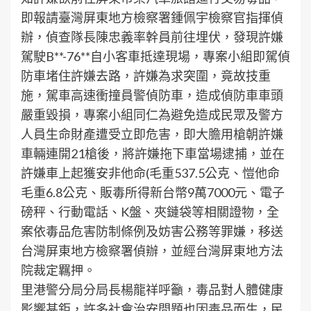
即報請臺灣屏東地方檢察署鍾佩宇檢察官指揮偵
辦，偵查隊長陳忠義率幹員前往埋伏，發現許嫌
駕駛B**-76**自小客車抵達現場，專案小組即駕偵
防車堵住許嫌去路，許嫌為求突圍，竟故技重
施，駕車高速衝撞員警偵防車，造成偵防車車頭
嚴重毀損，專案小組同仁為避免造成民眾及警方
人員生命財產遭受立即危害，即大膽用槍朝許嫌
車輛連開21槍後，將許嫌拖下車當場逮捕，並在
許嫌車上起獲安非他命(毛重537.5公克、愷他命
毛重6.8公克、販毒所得新台幣9萬7000元、電子
磅秤、行動電話、K盤、夾鏈袋等相關證物，全
案依毒品危害防制條例及妨害公務等罪嫌，移送
台灣屏東地方檢察署偵辦，並經台灣屏東地方法
院裁定羈押。
里港警分局分局長楊龍祥呼籲，毒品對人體健康
影響甚鉅，許多社會治安問題也因毒品而生，民