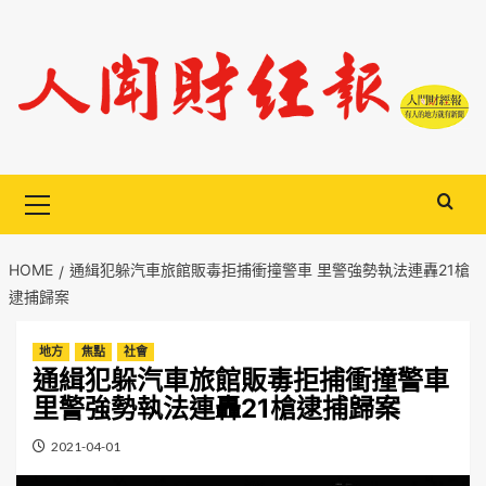
Skip
to
content
Primary
Menu
HOME
通緝犯躲汽車旅館販毒拒捕衝撞警車 里警強勢執法連轟21槍
逮捕歸案
地方
焦點
社會
通緝犯躲汽車旅館販毒拒捕衝撞警車
里警強勢執法連轟21槍逮捕歸案
2021-04-01