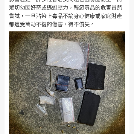
眾切勿因好奇或逃避壓力，輕忽毒品的危害冒然
嘗試，一旦沾染上毒品不論身心健康或家庭財產
都遭受萬劫不復的傷害，得不償失。