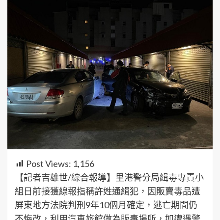
Post Views:
1,156
【記者吉雄世/綜合報導】里港警分局緝毒專責小
組日前接獲線報指稱許姓通緝犯，因販賣毒品遭
屏東地方法院判刑9年10個月確定，逃亡期間仍
不悔改，利用汽車旅館做為販毒場所，如遭遇警