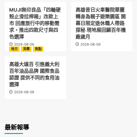
MUJI無印良品「四輪硬
高雄昔日火車醫院華麗
殼止滑拉桿箱」改款上
轉身為親子遊樂園區 開
市 回應旅行中的移動需
幕日限定退休職人帶路
求，推出四款尺寸與四
探秘 現地展回顧百年機
色選擇
廠歲月
2026-08-06
2026-08-06
地方
消費
焦點
高雄大遠百 引進義大利
百年油品品牌 國際食品
認證 提供不同的食用油
選擇
2026-08-06
最新報導