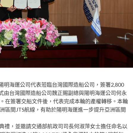
陽明海運公司代表蒞臨台灣國際造船公司，簽署2,800
本儀式由台灣國際造船公司魏正賜副總與陽明海運公司何永
。在簽署交船文件後，代表完成本輪的產權轉移。本輪
洲區間JTS航線，有助於陽明海運進一步提升亞洲區間
命名典禮，並邀請交通部航政司司長何淑萍女士擔任命名以