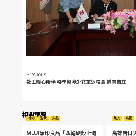
Post
Previous
社工暖心陪伴 輟學輕障少女重返校園 邁向自立
Navigation
相關報導
地方
消費
焦點
地方
焦點
MUJI無印良品「四輪硬殼止滑
高雄昔日