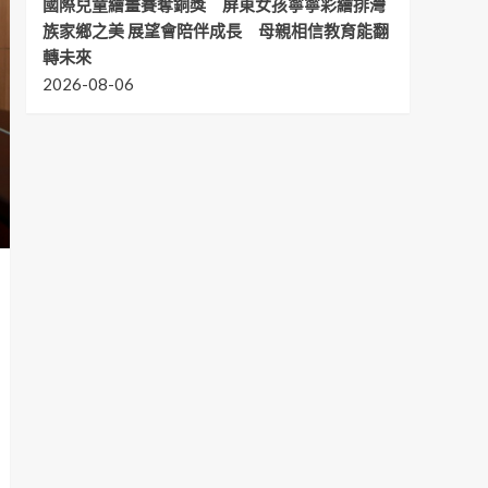
國際兒童繪畫賽奪銅獎 屏東女孩寧寧彩繪排灣
族家鄉之美 展望會陪伴成長 母親相信教育能翻
轉未來
2026-08-06