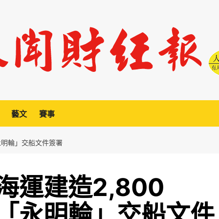
藝文
賽事
「永明輪」交船文件簽署
運建造2,800
輪「永明輪」交船文件