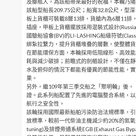
及擲瓶人，為該船帶來最好的祝福。本輪乃陽明海
該船型船長209.75公尺；船寬32.8公尺，型深
板上貨櫃可裝載8層13排，貨艙內為6層11排，
插座，甲板上貨櫃擺放採用混裝式設計(Russi
國驗船協會(BV)的LI-LASHING船級符號(Cl
綁紮拉繫力，提升貨櫃堆疊的層數，使整體貨
在節能環保方面，本輪採用低阻線形、高效能
耗與減少碳排；前瞻式的劍艏設計，不僅在靜
水及俯仰的情況下都能有優異的節能性能，實
果。
另外，繼109年第三季交船之「聚明輪」後，「
證。此系列船配置了先進的電腦整合系統，以
航行之安全性。
該輪採用國際最新船舶污染防治法規標準，引擎
放標準，較前一代柴油主機減少約20%的氮氧化
tuning)及排煙旁通系統EGB (Exhaust Ga