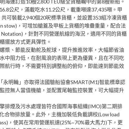
運訂造10艘2,800 TEU級全貨櫃輪中的第8艘新船。
16.8公尺，滿載吃水11.2公尺，載重噸達37,435噸。甲
共可裝載2,940個20呎標準貨櫃，並設置353組冷凍貨櫃
an stow)，可增加艙蓋及甲板上貨櫃的堆疊重量，配合法
ass Notation)，針對不同營運航線的海況，適用不同的貨櫃
櫃擺放方式更具彈性。
螺槳、節能反動舵及舵球，提升推進效率，大幅節省油
水中阻力低，在耐風浪的表現上更為優異，且在不同吃
際航行時，不需要特別調整船的俯仰，即能達到節能效
永明輪」亦取得法國驗船協會SMART(M1)智能標章認
監控無人當值機艙，並配置尾軸監控裝置，可大幅提升
排煙及污水處理皆符合國際海事組織(IMO)第二期排
合物排放量。此外，主機加裝低負載調校(Low load
s Bypass)，使其在常用營運航速(25%~70%最大馬力)下，更