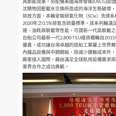
具節能效果。另配備美國海岸警衛(USCG)認
沈積物因壓載水交換所造成的海洋生態破壞，
排放方面，本輪安裝硫氧化物（SOx）洗滌系統（S
2020年之0.5%排氣含硫量標準。該系列輪滿
速、油耗與裝載等性能，可謂新一代高裝載之
台船公司最新一代2,800 TEU級貨櫃輪自
優異，成功讓台灣卓越的造船工業躍上世界舞
內艤品設備與中鋼鋼板，除減少運輸成本外，
廠家接入國際，藉由滿足全球航用設備需求與
業界合作之成功典範。