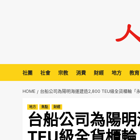
Skip
to
content
社團
社會
宗教
消費
財經
地方
教育
HOME
台船公司為陽明海運建造2,800 TEU級全貨櫃輪
地方
焦點
財經
台船公司為陽明海
TEU級全貨櫃