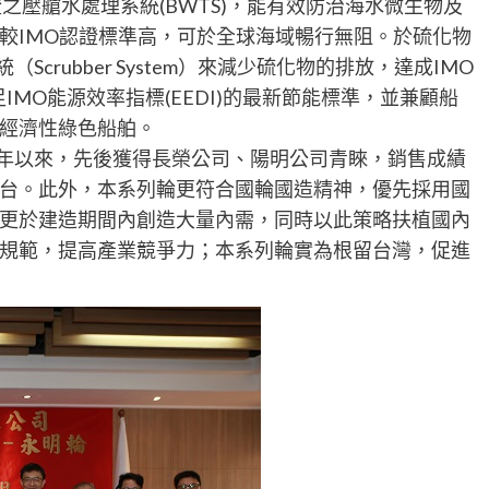
證之壓艙水處理系統(BWTS)，能有效防治海水微生物及
較IMO認證標準高，可於全球海域暢行無阻。於硫化物
crubber System）來減少硫化物的排放，達成IMO
足IMO能源效率指標(EEDI)的最新節能標準，並兼顧船
經濟性綠色船舶。
2015年以來，先後獲得長榮公司、陽明公司青睞，銷售成績
台。此外，本系列輪更符合國輪國造精神，優先採用國
更於建造期間內創造大量內需，同時以此策略扶植國內
規範，提高產業競爭力；本系列輪實為根留台灣，促進