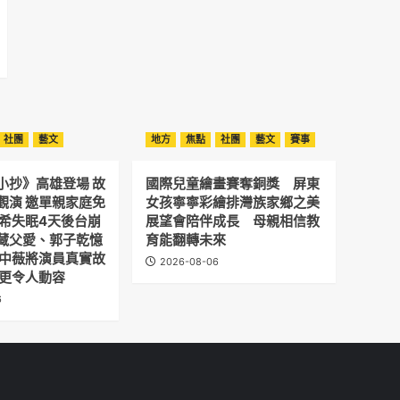
社團
藝文
地方
焦點
社團
藝文
賽事
小抄》高雄登場 故
國際兒童繪畫賽奪銅獎 屏東
觀演 邀單親家庭免
女孩寧寧彩繪排灣族家鄉之美
予希失眠4天後台崩
展望會陪伴成長 母親相信教
藏父愛、郭子乾憶
育能翻轉未來
劉中薇將演員真實故
2026-08-06
 更令人動容
6