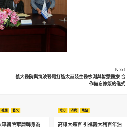
Next
義大醫院與筑波醫電打造太赫茲生醫檢測與智慧醫療 合
作備忘錄簽約儀式
社團
藝文
地方
消費
焦點
火車醫院華麗轉身為
高雄大遠百 引進義大利百年油