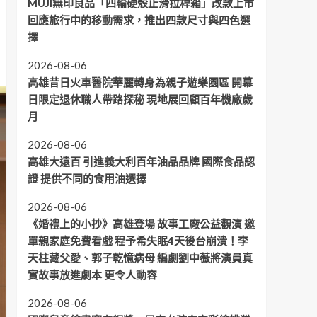
MUJI無印良品「四輪硬殼止滑拉桿箱」改款上市
回應旅行中的移動需求，推出四款尺寸與四色選
擇
2026-08-06
高雄昔日火車醫院華麗轉身為親子遊樂園區 開幕
日限定退休職人帶路探秘 現地展回顧百年機廠歲
月
2026-08-06
高雄大遠百 引進義大利百年油品品牌 國際食品認
證 提供不同的食用油選擇
2026-08-06
《婚禮上的小抄》高雄登場 故事工廠公益觀演 邀
單親家庭免費看戲 程予希失眠4天後台崩潰！李
天柱藏父愛、郭子乾憶病母 編劇劉中薇將演員真
實故事放進劇本 更令人動容
2026-08-06