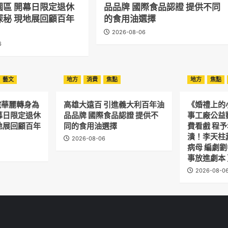
園區 開幕日限定退休
品品牌 國際食品認證 提供不同
探秘 現地展回顧百年
的食用油選擇
2026-08-06
6
藝文
地方
消費
焦點
地方
焦點
院華麗轉身為
高雄大遠百 引進義大利百年油
《婚禮上的
幕日限定退休
品品牌 國際食品認證 提供不
事工廠公益
地展回顧百年
同的食用油選擇
費看戲 程
潰！李天柱
2026-08-06
病母 編劇
事放進劇本
2026-08-0