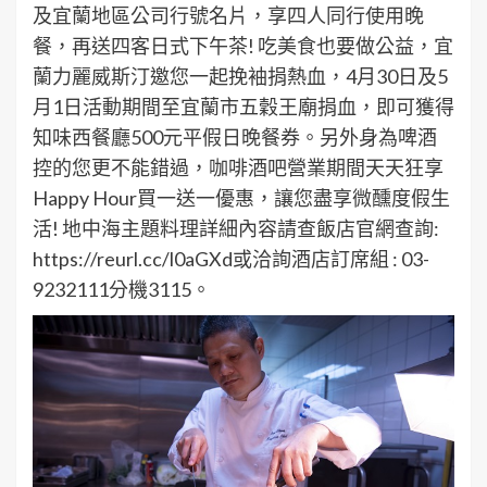
及宜蘭地區公司行號名片，享四人同行使用晚
餐，再送四客日式下午茶! 吃美食也要做公益，宜
蘭力麗威斯汀邀您一起挽袖捐熱血，4月30日及5
月1日活動期間至宜蘭市五穀王廟捐血，即可獲得
知味西餐廳500元平假日晚餐券。另外身為啤酒
控的您更不能錯過，咖啡酒吧營業期間天天狂享
Happy Hour買一送一優惠，讓您盡享微醺度假生
活! 地中海主題料理詳細內容請查飯店官網查詢:
https://reurl.cc/l0aGXd或洽詢酒店訂席組 : 03-
9232111分機3115。