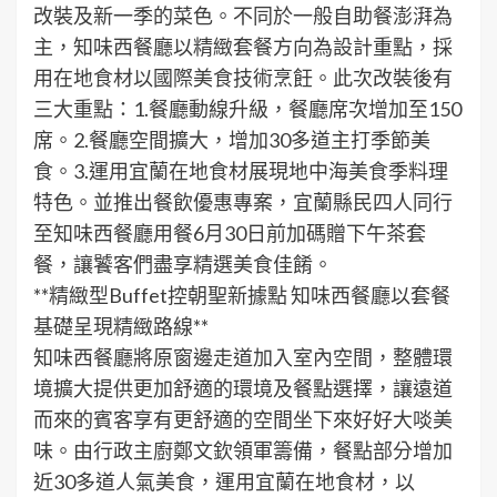
改裝及新一季的菜色。不同於一般自助餐澎湃為
主，知味西餐廳以精緻套餐方向為設計重點，採
用在地食材以國際美食技術烹飪。此次改裝後有
三大重點：1.餐廳動線升級，餐廳席次增加至150
席。2.餐廳空間擴大，增加30多道主打季節美
食。3.運用宜蘭在地食材展現地中海美食季料理
特色。並推出餐飲優惠專案，宜蘭縣民四人同行
至知味西餐廳用餐6月30日前加碼贈下午茶套
餐，讓饕客們盡享精選美食佳餚。
**精緻型Buffet控朝聖新據點 知味西餐廳以套餐
基礎呈現精緻路線**
知味西餐廳將原窗邊走道加入室內空間，整體環
境擴大提供更加舒適的環境及餐點選擇，讓遠道
而來的賓客享有更舒適的空間坐下來好好大啖美
味。由行政主廚鄭文欽領軍籌備，餐點部分增加
近30多道人氣美食，運用宜蘭在地食材，以