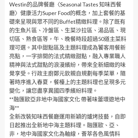
Westin的品牌餐廳〈Seasonal Tastes 知味西餐
廳〉健康活力Super Food的概念，加上套餐的基
礎來呈現與眾不同的Buffet精緻料理。除了既有
的生魚片區、冷盤區、生菜沙拉區、湯品區、現
切區、熟食區等，午、晚餐時段超過50道主菜料
理可選。其中甜點區及主題料理成為饕客用餐新
亮點，一字排開的法式精緻甜點，融入專業職人
精神與法式甜點的浪漫繽紛，帶來全新細緻的味
覺享受。行政主廚鄭元欽親自規劃每季菜單，隨
著時序進入春夏，餐檯上的主題料理也呈現多元
變化，讓您盡享異國四季繽紛料理。
**融匯歐亞非地中海國家文化 帶著味蕾環遊地中
海**
全新改裝知味西餐廳運用新穎的爐烤技藝，自即
日起推出全新地中海主題料理。融匯歐、亞、
非，地中海國家文化為軸線，薈萃各色風情料