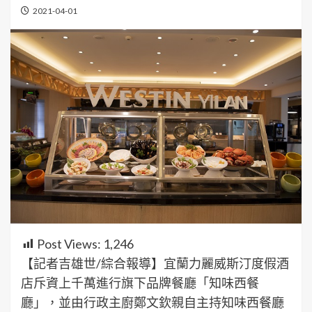
2021-04-01
Post Views:
1,246
【記者吉雄世/綜合報導】宜蘭力麗威斯汀度假酒
店斥資上千萬進行旗下品牌餐廳「知味西餐
廳」，並由行政主廚鄭文欽親自主持知味西餐廳