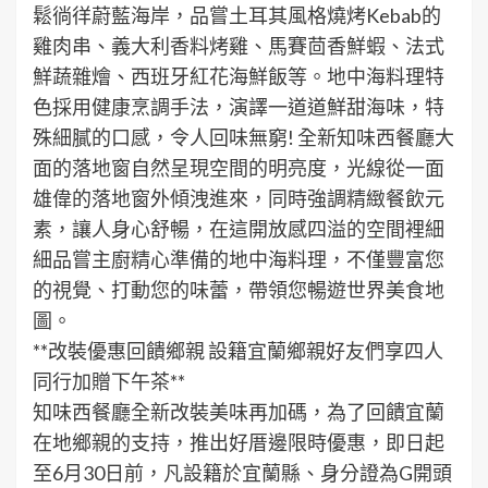
鬆徜徉蔚藍海岸，品嘗土耳其風格燒烤Kebab的
雞肉串、義大利香料烤雞、馬賽茴香鮮蝦、法式
鮮蔬雜燴、西班牙紅花海鮮飯等。地中海料理特
色採用健康烹調手法，演譯一道道鮮甜海味，特
殊細膩的口感，令人回味無窮! 全新知味西餐廳大
面的落地窗自然呈現空間的明亮度，光線從一面
雄偉的落地窗外傾洩進來，同時強調精緻餐飲元
素，讓人身心舒暢，在這開放感四溢的空間裡細
細品嘗主廚精心準備的地中海料理，不僅豐富您
的視覺、打動您的味蕾，帶領您暢遊世界美食地
圖。
**改裝優惠回饋鄉親 設籍宜蘭鄉親好友們享四人
同行加贈下午茶**
知味西餐廳全新改裝美味再加碼，為了回饋宜蘭
在地鄉親的支持，推出好厝邊限時優惠，即日起
至6月30日前，凡設籍於宜蘭縣、身分證為G開頭