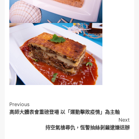
Post
Previous
高師大體表會重磅登場 以「運動擊敗疫情」為主軸
Navigation
Next
持空氣槍尋仇，恆警抽絲剝繭逮嫌送辦