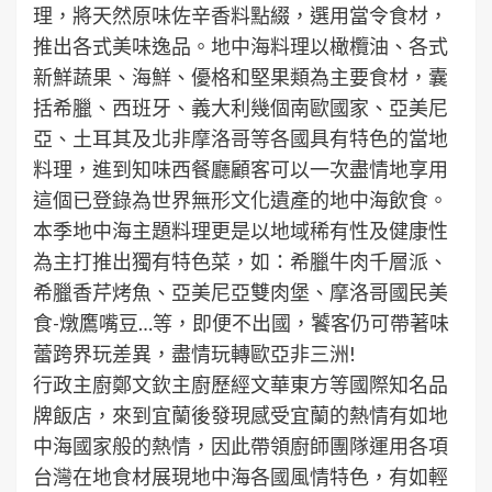
理，將天然原味佐辛香料點綴，選用當令食材，
推出各式美味逸品。地中海料理以橄欖油、各式
新鮮蔬果、海鮮、優格和堅果類為主要食材，囊
括希臘、西班牙、義大利幾個南歐國家、亞美尼
亞、土耳其及北非摩洛哥等各國具有特色的當地
料理，進到知味西餐廳顧客可以一次盡情地享用
這個已登錄為世界無形文化遺產的地中海飲食。
本季地中海主題料理更是以地域稀有性及健康性
為主打推出獨有特色菜，如：希臘牛肉千層派、
希臘香芹烤魚、亞美尼亞雙肉堡、摩洛哥國民美
食-燉鷹嘴豆…等，即便不出國，饕客仍可帶著味
蕾跨界玩差異，盡情玩轉歐亞非三洲!
行政主廚鄭文欽主廚歷經文華東方等國際知名品
牌飯店，來到宜蘭後發現感受宜蘭的熱情有如地
中海國家般的熱情，因此帶領廚師團隊運用各項
台灣在地食材展現地中海各國風情特色，有如輕