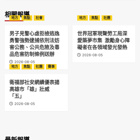
相關報導
地方
焦點
社會
地方
焦點
社團
男子見警心虛拒檢逃逸
世界冠軍現聲勞工局深
勇警強勢逮捕依刑法妨
愛築夢市集 激勵身心障
害公務、公共危險及毒
礙者在各領域發光發熱
品危害防制條例送辦
2026-08-05
2026-08-05
地方
焦點
社團
賽事
衛福部社安網績優表揚
高雄市「雄」壯威
「五」
2026-08-05
最新報導