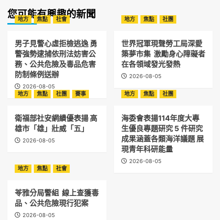
您可能有興趣的新聞
地方
焦點
社會
地方
焦點
社團
男子見警心虛拒檢逃逸 勇
世界冠軍現聲勞工局深愛
警強勢逮捕依刑法妨害公
築夢市集 激勵身心障礙者
務、公共危險及毒品危害
在各領域發光發熱
防制條例送辦
2026-08-05
2026-08-05
地方
焦點
社團
賽事
地方
焦點
社團
衛福部社安網績優表揚 高
海委會表揚114年度大專
雄市「雄」壯威「五」
生優良專題研究 5 件研究
成果涵蓋各類海洋議題 展
2026-08-05
現青年科研能量
2026-08-05
地方
焦點
社會
苓雅分局警組 線上查獲毒
品、公共危險現行犯案
2026-08-05