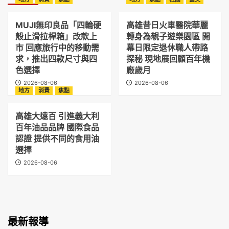
MUJI無印良品「四輪硬
高雄昔日火車醫院華麗
殼止滑拉桿箱」改款上
轉身為親子遊樂園區 開
市 回應旅行中的移動需
幕日限定退休職人帶路
求，推出四款尺寸與四
探秘 現地展回顧百年機
色選擇
廠歲月
2026-08-06
2026-08-06
地方
消費
焦點
高雄大遠百 引進義大利
百年油品品牌 國際食品
認證 提供不同的食用油
選擇
2026-08-06
最新報導