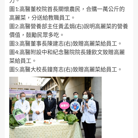
力。
圖1:高醫董校院首長關懷農民，合購一萬公斤的
高麗菜，分送給教職員工。
圖2:高醫營養部主任黃孟娟(右)說明高麗菜的營養
價值，鼓勵民眾多吃。
圖3:高醫董事長陳建志(右)致贈高麗菜給員工。
圖4:高醫附設中和紀念醫院院長鍾飲文致贈高麗
菜給員工。
圖5:高醫大校長鐘育志(右)致贈高麗菜給員工。