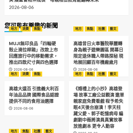
2026-08-06
您可能有興趣的新聞
地方
消費
焦點
地方
焦點
社團
藝文
MUJI無印良品「四輪硬
高雄昔日火車醫院華麗轉
殼止滑拉桿箱」改款上市
身為親子遊樂園區 開幕日
回應旅行中的移動需求，
限定退休職人帶路探秘 現
推出四款尺寸與四色選擇
地展回顧百年機廠歲月
2026-08-06
2026-08-06
地方
消費
焦點
地方
焦點
社團
藝文
高雄大遠百 引進義大利百
《婚禮上的小抄》高雄登
年油品品牌 國際食品認證
場 故事工廠公益觀演 邀單
提供不同的食用油選擇
親家庭免費看戲 程予希失
眠4天後台崩潰！李天柱
2026-08-06
藏父愛、郭子乾憶病母 編
劇劉中薇將演員真實故事
放進劇本 更令人動容
地方
焦點
社團
藝文