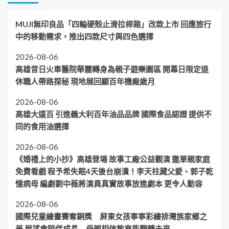
MUJI無印良品「四輪硬殼止滑拉桿箱」改款上市 回應旅行
中的移動需求，推出四款尺寸與四色選擇
2026-08-06
高雄昔日火車醫院華麗轉身為親子遊樂園區 開幕日限定退
休職人帶路探秘 現地展回顧百年機廠歲月
2026-08-06
高雄大遠百 引進義大利百年油品品牌 國際食品認證 提供不
同的食用油選擇
2026-08-06
《婚禮上的小抄》高雄登場 故事工廠公益觀演 邀單親家庭
免費看戲 程予希失眠4天後台崩潰！李天柱藏父愛、郭子乾
憶病母 編劇劉中薇將演員真實故事放進劇本 更令人動容
2026-08-06
國際兒童繪畫賽奪銅獎 屏東女孩寧寧彩繪排灣族家鄉之
美 展望會陪伴成長 母親相信教育能翻轉未來