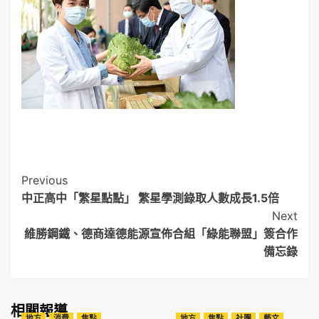
Post
Previous
中正高中「繁星點點」 繁星學測錄取人數成長1.5倍
Navigation
Next
維勝鋼鐵、德商達德能源宣佈合組「綠能聯盟」簽合作
備忘錄
相關報導
地方
消費
焦點
地方
焦點
社團
藝文