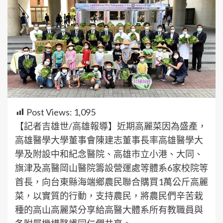
Post Views:
1,095
【記者吉雄世/高雄報導】近期高麗菜因為盛產，
高雄醫學大學董事會陳建志董事長率高雄醫學大
學及附設中和紀念醫院、高雄市立小港、大同、
旗津及高醫岡山醫院籌設營運處等體系6家校院等
首長，向台東縣海端鄉農民聯合購買1萬公斤高麗
菜，以實質的行動，支持農民，將農民們辛苦栽
種的高山高麗菜分享給高醫大體系所有教職員與