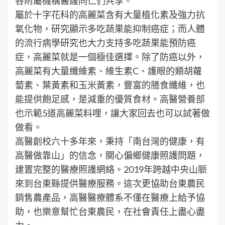
各附屬機構醫護同仁們共享。
屬於十字花科的高麗菜含有大量植化素及強力抗
氧化物，研究顯示多吃蔬果能抑制癌症；而人體
的流行病學研究也大力支持多吃蔬果能預防癌
症，高麗菜就是一個極佳選擇。除了防癌以外，
高麗菜有大量纖維素、維生素C、護眼的類胡蘿
蔔素、葉黃素和玉米黃素，豐富的膳食纖維，也
能提供飽足感，是減重的優質食材。高醫營養部
也示範5道高麗菜料哩，讓大家回去也可以試著做
做看。
高醫創校六十多年來，秉持「南台灣的健康，有
高醫做靠山」的信念，關心偏鄉健康照護問題，
建置完整的醫療照護網絡。2019年跨越中央山脈
來到台東縣提供醫療服務。這次更協助台東農民
銷售農產品，高醫醫療體系不僅在醫療上給予協
助，也樂意幫忙台東農民，在社會責任上盡心盡