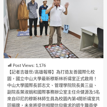
Post Views:
1,176
【記者吉雄世/高雄報導】為打造友善國際化校
園，國立中山大學最新穆斯林祈禱室正式啟用！
中山大學國際長郭志文、管理學院院長黃三益、
副院長葉淑娟和國際事務辦公室主任佘健源及5名
來自印尼的穆斯林師生員為校園內第4間祈禱室共
同揭牌，未來將提供相關信仰需求的師生職員使