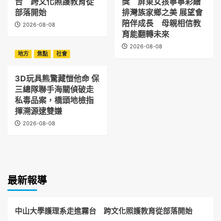
台 跨文化照護教育從
獎 屏東女孩寧寧彩繪
部落開始
排灣族家鄉之美 展望會
陪伴成長 母親相信教
2026-08-08
育能翻轉未來
2026-08-08
地方
焦點
社會
3D玩具熊驚藏愷他命 保
三總隊聯手海關偵破走
私毒品案，橋頭地檢指
揮溯源逮雙嫌
2026-08-08
最新報導
中山大學護理系走進霧台 跨文化照護教育從部落開始