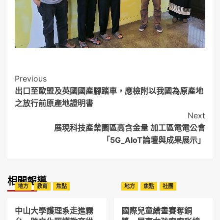
Post
Previous
出口至歐盟及英國國產腳踏車，應檢附以我國為原產地
Navigation
之放行前原產地證明書
Next
展現科技產業園區高含金量 加工區電電公會
「5G_AIoT論壇與成果展示」
相關報導
地方
教育
焦點
地方
焦點
社團
中山大學護理系走進霧
國際兒童繪畫賽奪銅