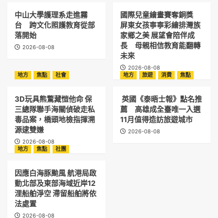
中山大學護理系走進霧
國際兒童繪畫賽奪銅獎
台 跨文化照護教育從部
屏東女孩寧寧彩繪排灣族
落開始
家鄉之美 展望會陪伴成
長 母親相信教育能翻轉
2026-08-08
未來
2026-08-08
地方
焦點
社會
地方
旅遊
消費
焦點
3D玩具熊驚藏愷他命 保
英國《泰晤士報》點名推
三總隊聯手海關偵破走私
薦 高雄成全臺唯一入選
毒品案，橋頭地檢指揮溯
11月值得造訪旅遊城市
源逮雙嫌
2026-08-08
2026-08-08
地方
焦點
社團
因應白海豚颱風 航港局啟
動北部及東部海域近岸12
浬船舶淨空 滯留船舶將依
法處置
2026-08-08