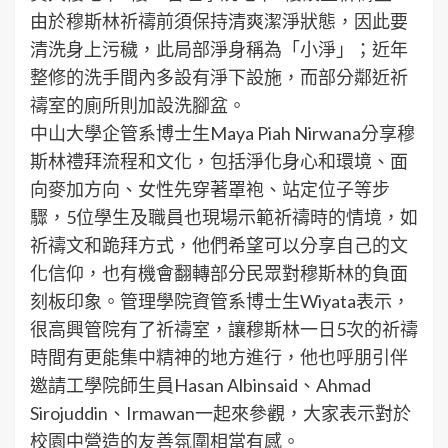
由於穆斯林祈禱前須保持清爽潔淨狀態，因此要
清洗身上污穢，此局部淨身稱為「小淨」；近年
整修的洗手間內多設有淨下設施，而部分鄰近祈
禱室的廁所則加設洗腳盆。
中山大學企管系博士生Maya Piah Nirwana分享穆
斯林禮拜流程和文化，包括淨化身心和環境、面
向麥加方向、女性先穿著罩袍、站定位子等步
驟，5位學生及職員也現場示範祈禱時的情境，如
祈禱文和跪拜方式，他們希望可以分享自己的文
化信仰，也有機會翻轉部分民眾對穆斯林的負面
刻板印象。管理學院資管系博士生Wiyata表示，
很高興管院有了祈禱室，讓穆斯林一日5次的祈禱
時間有更能集中精神的地方進行，他也呼朋引伴
邀請工學院師生員Hasan Albinsaid、Ahmad
Sirojuddin、Irmawan一起來參觀，大家表示對於
校園中營造的友善氛圍相當有感。