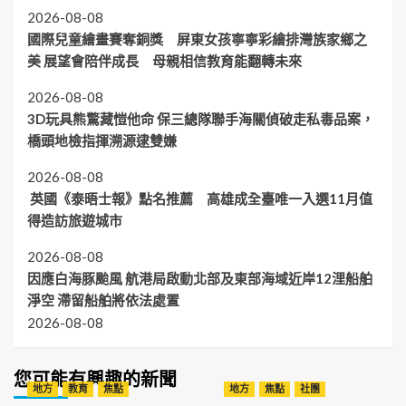
2026-08-08
國際兒童繪畫賽奪銅獎 屏東女孩寧寧彩繪排灣族家鄉之
美 展望會陪伴成長 母親相信教育能翻轉未來
2026-08-08
3D玩具熊驚藏愷他命 保三總隊聯手海關偵破走私毒品案，
橋頭地檢指揮溯源逮雙嫌
2026-08-08
英國《泰晤士報》點名推薦 高雄成全臺唯一入選11月值
得造訪旅遊城市
2026-08-08
因應白海豚颱風 航港局啟動北部及東部海域近岸12浬船舶
淨空 滯留船舶將依法處置
2026-08-08
您可能有興趣的新聞
地方
教育
焦點
地方
焦點
社團