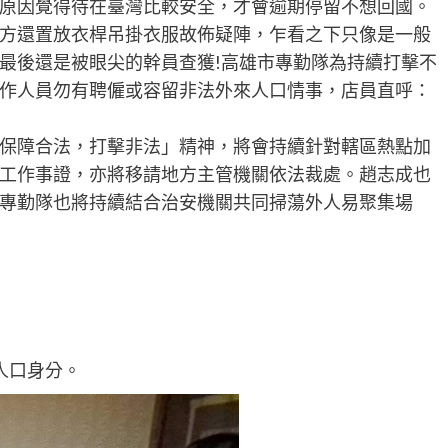
原因覺得待在臺灣比較安全，才會逾期停留不想回國。
方還置放衣桿吊掛衣服故佈疑陣，乍看之下只像是一般
最後還是被眼尖的幹員查獲!高雄市專勤隊為持續打擊不
作人員勿有聘僱或容留非法外來人口情事，店員直呼：
保障合法，打擊非法」精神，將會持續針對轄區熱點加
工作事證，亦將移請地方主管機關依法裁處。趙志成也
專勤隊也將持續結合治安機關共同掃蕩外人易聚集場
人口身分。