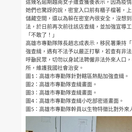
這幾名逾期越南女子遭查獲後表示，因為疫情
她們也驚訝的說，密室入口前有櫃子檔著，上
儲藏空間，還以為躲在密室內很安全，沒想到
法，於日前再次前往該店查緝，並加強宣導工
「不敢了！」
高雄市專勤隊隊長趙志成表示，移民署秉持「
強查緝，遇有不法予以嚴正打擊，若查有非法
呼籲民眾，切勿以身試法聘僱非法外來人口，
所，維護我國社會治安。
圖1：高雄市專勤隊針對轄區熱點加強查緝。
圖2：高雄市專勤隊查緝畫面。
圖3：高雄市專勤隊查緝畫面。
圖4：高雄市專勤隊查緝小吃部密道畫面。
圖5：高雄市專勤隊幹員以生物特徵比對外來