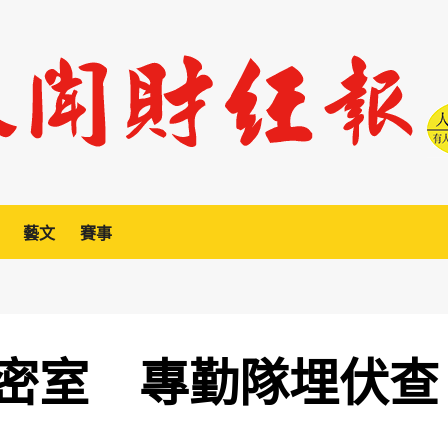
藝文
賽事
密室 專勤隊埋伏查