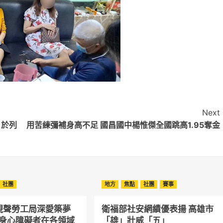
Next
]於列
用苦練彌補身高不足 國昌國中楊惟傑全國跳高1.95奪金
社團
地方
焦點
社團
賽事
現聲勞工局深愛築夢
衛福部社安網績優表揚 高雄市
勵身心障礙者在各領域
「雄」壯威「五」