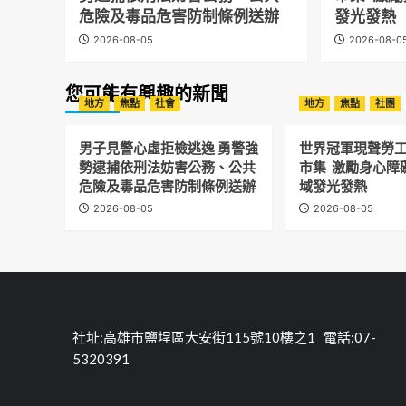
危險及毒品危害防制條例送辦
發光發熱
2026-08-05
2026-08-0
您可能有興趣的新聞
地方
焦點
社會
地方
焦點
社團
男子見警心虛拒檢逃逸 勇警強
世界冠軍現聲勞
勢逮捕依刑法妨害公務、公共
市集 激勵身心障
危險及毒品危害防制條例送辦
域發光發熱
2026-08-05
2026-08-05
社址:高雄市鹽埕區大安街115號10樓之1 電話:07-
5320391