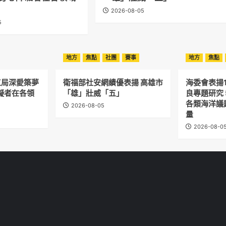
2026-08-05
5
地方
焦點
社團
賽事
地方
焦點
工局深愛築夢
衛福部社安網績優表揚 高雄市
海委會表揚
礙者在各領
「雄」壯威「五」
良專題研究 
各類海洋議
2026-08-05
量
2026-08-0