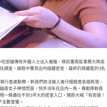
小吃部據傳有外籍人士出入複雜，移民署南區事務大隊高
往調查，過程中驚見店內暗藏密室，最終仍將藏匿的3名
部執行查處勤務，幹員們依法進入後仔細搜查各個角落，
越南女子神情慌張，快步消失在店內一角。專勤隊幹員
現一條通往不到1坪大的密室入口，隨即大喊「有密道！
子全數查獲。