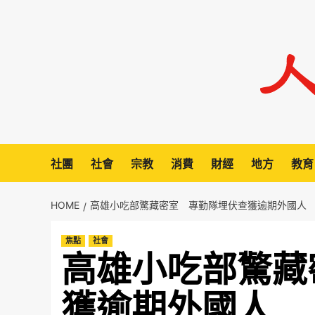
Skip
to
content
社團
社會
宗教
消費
財經
地方
教育
HOME
高雄小吃部驚藏密室 專勤隊埋伏查獲逾期外國人
焦點
社會
高雄小吃部驚藏
獲逾期外國人