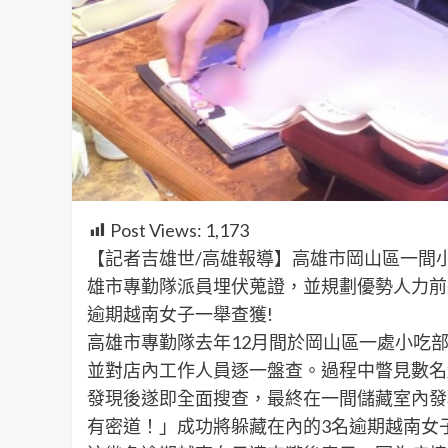
Post Views:
1,173
【記者吉雄世/高雄報導】高雄市岡山區一間
雄市專勤隊派員埋伏蒐證，並規劃優勢人力前
逾期越南女子一舉查獲!
高雄市專勤隊去年12月間於岡山區一處小吃
並對店內工作人員逐一盤查。過程中瞥見數名
發現後遂即全面搜查，最終在一間儲藏室內發
有密道！」成功將躲藏在內的3名逾期越南女