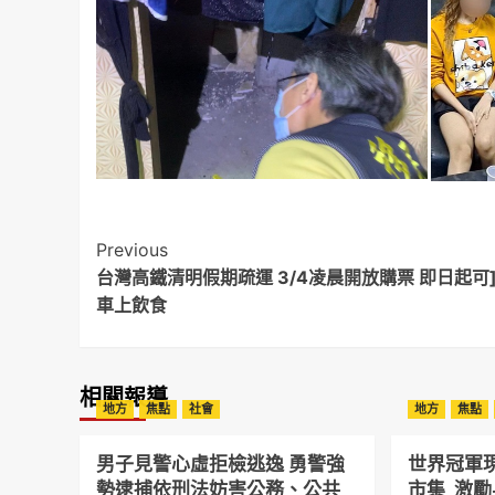
Post
Previous
台灣高鐵清明假期疏運 3/4凌晨開放購票 即日起可
Navigation
車上飲食
相關報導
地方
焦點
社會
地方
焦點
男子見警心虛拒檢逃逸 勇警強
世界冠軍
勢逮捕依刑法妨害公務、公共
市集 激