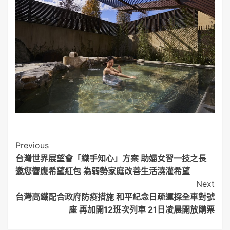
Post
Previous
台灣世界展望會「織手知心」方案 助婦女習一技之長
Navigation
邀您響應希望紅包 為弱勢家庭改善生活澆灌希望
Next
台灣高鐵配合政府防疫措施 和平紀念日疏運採全車對號
座 再加開12班次列車 21日凌晨開放購票