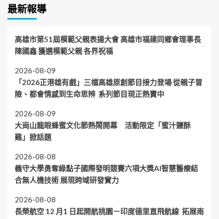
最新報導
高雄市第51屆模範父親表揚大會 高雄市福建同鄉會理事長
陳國鑫 獲選模範父親 各界祝福
2026-08-09
「2026正港雄有戲」三檔高雄原創節目接力登場 從親子冒
險、都會情感到生命思辨 系列節目現正熱賣中
2026-08-09
大崗山龍眼蜂蜜文化節熱鬧開幕 活動限定「蜜汁鹽酥
雞」掀話題
2026-08-08
義守大學勇奪綠點子國際發明競賽六項大獎AI智慧醫療結
合無人機技術 展現跨域研發實力
2026-08-08
長榮航空 12 月1 日起開航桃園－印度德里直飛航線 拓展南