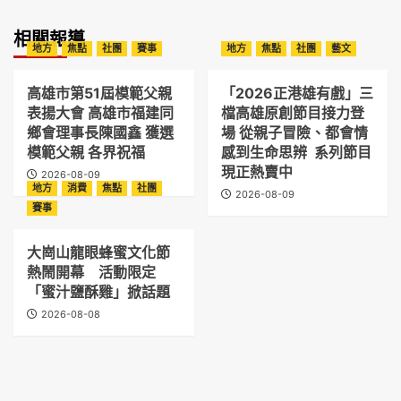
相關報導
地方
焦點
社團
賽事
地方
焦點
社團
藝文
高雄市第51屆模範父親
「2026正港雄有戲」三
表揚大會 高雄市福建同
檔高雄原創節目接力登
鄉會理事長陳國鑫 獲選
場 從親子冒險、都會情
模範父親 各界祝福
感到生命思辨 系列節目
現正熱賣中
2026-08-09
地方
消費
焦點
社團
2026-08-09
賽事
大崗山龍眼蜂蜜文化節
熱鬧開幕 活動限定
「蜜汁鹽酥雞」掀話題
2026-08-08