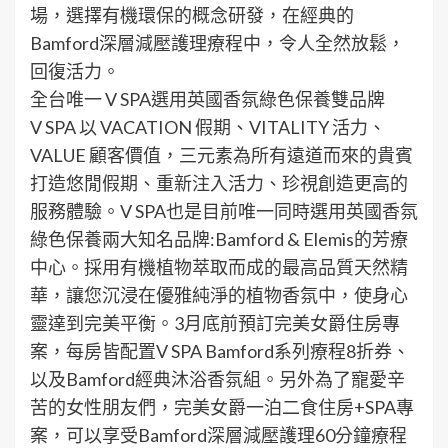
場，選擇有機環保的概念研發，在經典的
Bamford深層減壓護理療程中，令人全然放鬆，
回復活力。
全台唯一 V SPA選用英國香氛綠色保養雙品牌
V SPA 以 VACATION 假期、VITALITY 活力、
VALUE 顧客價值，三元素為所有遠道而來的貴賓
打造悠閒假期、重新注入活力、珍視創造更高的
服務體驗。V SPA也是目前唯一同時選用英國香氛
綠色保養兩大知名品牌:Bamford & Elemis的芳療
中心。採用有機植物萃取而成的最高品質天然精
華，讓您沉浸在優雅純淨的植物香氛中，使身心
靈達到完美平衡。3月底前預訂完美女爵住房專
案，每房皆配置V SPA Bamford系列療程8折券、
以及Bamford經典沐浴香氛組。另外為了寵愛辛
苦的女性朋友們，完美女爵一泊二食住房+SPA專
案，可以享受Bamford深層減壓護理60分鐘療程