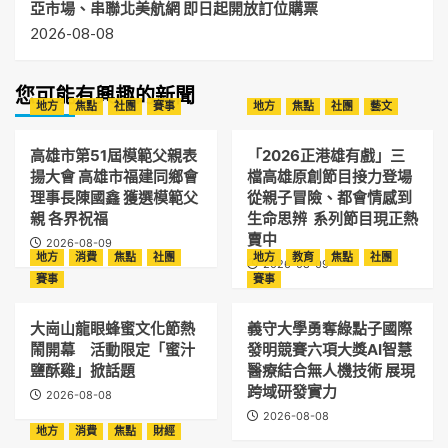
亞市場、串聯北美航網 即日起開放訂位購票
2026-08-08
您可能有興趣的新聞
地方
焦點
社團
賽事
地方
焦點
社團
藝文
高雄市第51屆模範父親表
「2026正港雄有戲」三
揚大會 高雄市福建同鄉會
檔高雄原創節目接力登場
理事長陳國鑫 獲選模範父
從親子冒險、都會情感到
親 各界祝福
生命思辨 系列節目現正熱
賣中
2026-08-09
地方
消費
焦點
社團
地方
教育
焦點
社團
2026-08-09
賽事
賽事
大崗山龍眼蜂蜜文化節熱
義守大學勇奪綠點子國際
鬧開幕 活動限定「蜜汁
發明競賽六項大獎AI智慧
鹽酥雞」掀話題
醫療結合無人機技術 展現
跨域研發實力
2026-08-08
2026-08-08
地方
消費
焦點
財經