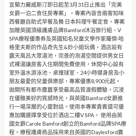
宜蘭力麗威斯汀即日起至3月31日止推出「完美
女爵一泊二食住房專案」，專案內容含兩客知味
西餐廳自助式早餐及舞 日本料理午餐定食，專案
加贈英國頂級護膚品牌Bamford沐浴旅行組、V
SPA療程優惠券及英國知名兒童文學作家羅傑·哈
格里夫斯的作品奇先生&妙小姐玩偶，酒店設有
露天風呂大眾湯池，完善的泡湯空間提供男女日
式裸湯讓房客入住期間免費使用，休閒中心設有
室外溫水游泳池、桌撞球室、24小時健身房及小
朋友最愛的兒童俱樂部，專案優惠8,900元起。
拋開所有都市塵囂享受最高品質渡假體驗，沉浸
在優雅美好的質感時光，與英國Bamford女爵進
行一場深層的心靈對話。使用本專案貴賓還可優
惠加購選擇享受位於酒店二樓V SPA， 使用由英
國女爵Carole Bamford創立的Bamford品牌SPA療
程。療程護膚商品採用來自英國的Daylesford農