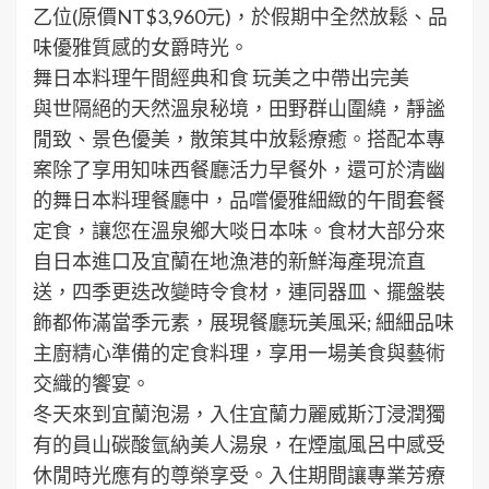
乙位(原價NT$3,960元)，於假期中全然放鬆、品
味優雅質感的女爵時光。
舞日本料理午間經典和食 玩美之中帶出完美
與世隔絕的天然溫泉秘境，田野群山圍繞，靜謐
閒致、景色優美，散策其中放鬆療癒。搭配本專
案除了享用知味西餐廳活力早餐外，還可於清幽
的舞日本料理餐廳中，品嚐優雅細緻的午間套餐
定食，讓您在溫泉鄉大啖日本味。食材大部分來
自日本進口及宜蘭在地漁港的新鮮海產現流直
送，四季更迭改變時令食材，連同器皿、擺盤裝
飾都佈滿當季元素，展現餐廳玩美風采; 細細品味
主廚精心準備的定食料理，享用一場美食與藝術
交織的饗宴。
冬天來到宜蘭泡湯，入住宜蘭力麗威斯汀浸潤獨
有的員山碳酸氫納美人湯泉，在煙嵐風呂中感受
休閒時光應有的尊榮享受。入住期間讓專業芳療