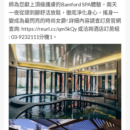
師為您獻上頂級護膚的Bamford SPA體驗，兩天
一夜從頭到腳舒活放鬆，徹底淨化身心，搖身一
變成為最閃亮的時尚女爵! 詳細內容請查訂房官網
查詢: https://reurl.cc/qm5kQy 或洽詢酒店訂房組
: 03-9232111分機1。