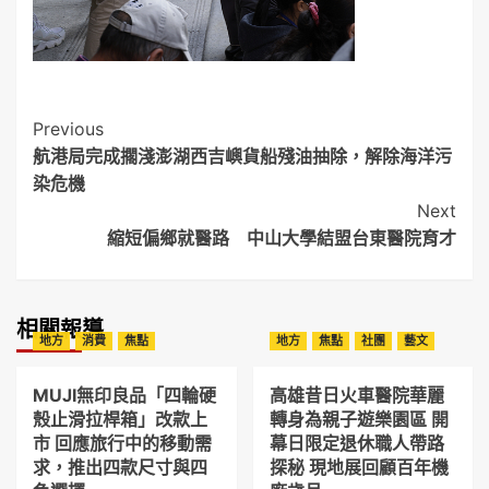
Post
Previous
航港局完成擱淺澎湖西吉嶼貨船殘油抽除，解除海洋污
Navigation
染危機
Next
縮短偏鄉就醫路 中山大學結盟台東醫院育才
相關報導
地方
消費
焦點
地方
焦點
社團
藝文
MUJI無印良品「四輪硬
高雄昔日火車醫院華麗
殼止滑拉桿箱」改款上
轉身為親子遊樂園區 開
市 回應旅行中的移動需
幕日限定退休職人帶路
求，推出四款尺寸與四
探秘 現地展回顧百年機