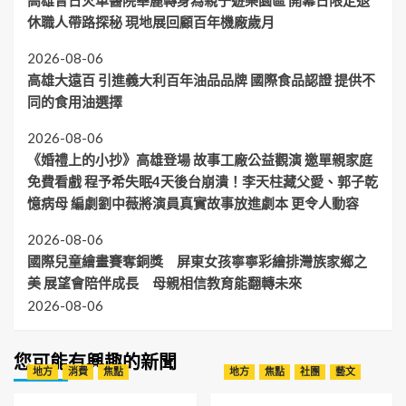
休職人帶路探秘 現地展回顧百年機廠歲月
2026-08-06
高雄大遠百 引進義大利百年油品品牌 國際食品認證 提供不
同的食用油選擇
2026-08-06
《婚禮上的小抄》高雄登場 故事工廠公益觀演 邀單親家庭
免費看戲 程予希失眠4天後台崩潰！李天柱藏父愛、郭子乾
憶病母 編劇劉中薇將演員真實故事放進劇本 更令人動容
2026-08-06
國際兒童繪畫賽奪銅獎 屏東女孩寧寧彩繪排灣族家鄉之
美 展望會陪伴成長 母親相信教育能翻轉未來
2026-08-06
您可能有興趣的新聞
地方
消費
焦點
地方
焦點
社團
藝文