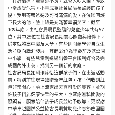
幸打針治療，若醫師不肯，就會大吵大鬧，導致
小幸遭受危害。小幸成為社會局局長監護的孩子
後，受到寄養爸媽及哥哥滿滿的愛，在溫暖呵護
下長大的他，臉上總是充滿著幸福笑容。截至
109年底，由社會局局長監護的兒童少年共有57
位，其中25位在社會局長期關心照顧與陪伴下，
穩定就讀高中職及大學，有些則開始學習自立生
活並朝向職涯發展，其餘32位為學齡前及就讀國
中小學，有些兒童則透過出養平台順利媒合及完
成國內外出養，找到另一個新的家庭。
社會局局長謝琍琍疼惜這群孩子們，在出遊活動
前，特別前往現場致贈新年紅包，孩子們收到紅
包非常開心，臉上流露出天真可愛的笑容，並期
許孩子們能健康快樂的長大，也感謝無私關愛的
照顧者，願意陪伴孩子成長並給予教導，更感謝
中華卓越國際公益協會長期贊助兒少春節慶團圓