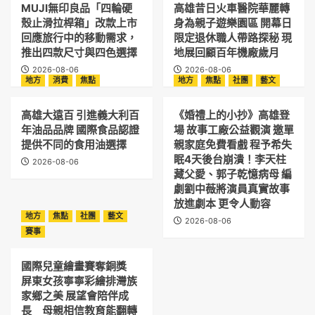
MUJI無印良品「四輪硬
高雄昔日火車醫院華麗轉
殼止滑拉桿箱」改款上市
身為親子遊樂園區 開幕日
回應旅行中的移動需求，
限定退休職人帶路探秘 現
推出四款尺寸與四色選擇
地展回顧百年機廠歲月
2026-08-06
2026-08-06
地方
消費
焦點
地方
焦點
社團
藝文
高雄大遠百 引進義大利百
《婚禮上的小抄》高雄登
年油品品牌 國際食品認證
場 故事工廠公益觀演 邀單
提供不同的食用油選擇
親家庭免費看戲 程予希失
眠4天後台崩潰！李天柱
2026-08-06
藏父愛、郭子乾憶病母 編
劇劉中薇將演員真實故事
放進劇本 更令人動容
地方
焦點
社團
藝文
2026-08-06
賽事
國際兒童繪畫賽奪銅獎
屏東女孩寧寧彩繪排灣族
家鄉之美 展望會陪伴成
長 母親相信教育能翻轉