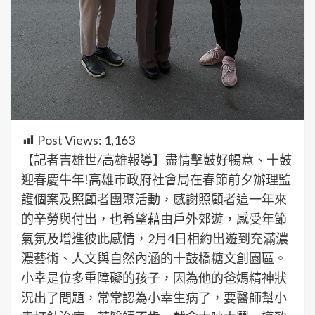
Post Views:
1,163
【記者吉雄世/高雄報導】盡情擊鼓好暢意、十鼓
迎春慶牛年!高雄巿政府社會局在春節前夕辦理監
護個案及照顧者團聚活動，感謝照顧者這一年來
的辛勞與付出，也希望藉由戶外郊遊，感受年節
氣氛及增進彼此感情，2月4日相約出遊到充滿濃
濃藝術、人文與自然內涵的十鼓橋糖文創園區。
小幸是位多重障礙的孩子，因為他的爸媽精神狀
況出了問題，常常認為小幸生病了，要醫師幫小