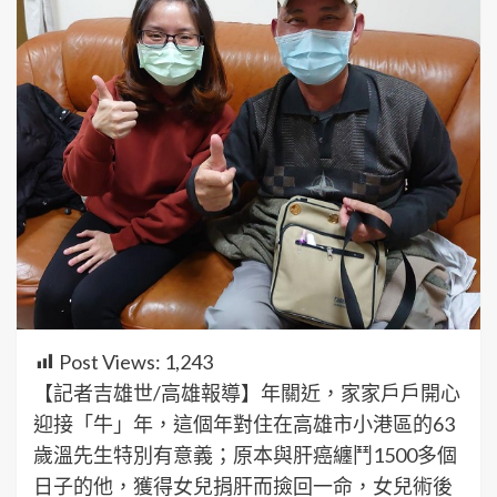
Post Views:
1,243
【記者吉雄世/高雄報導】年關近，家家戶戶開心
迎接「牛」年，這個年對住在高雄市小港區的63
歲溫先生特別有意義；原本與肝癌纏鬥1500多個
日子的他，獲得女兒捐肝而撿回一命，女兒術後