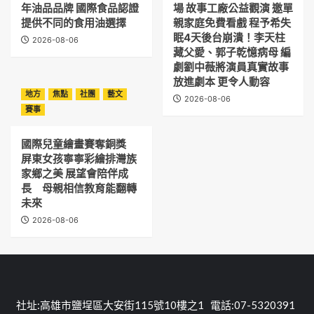
年油品品牌 國際食品認證
場 故事工廠公益觀演 邀單
提供不同的食用油選擇
親家庭免費看戲 程予希失
眠4天後台崩潰！李天柱
2026-08-06
藏父愛、郭子乾憶病母 編
劇劉中薇將演員真實故事
放進劇本 更令人動容
地方
焦點
社團
藝文
2026-08-06
賽事
國際兒童繪畫賽奪銅獎
屏東女孩寧寧彩繪排灣族
家鄉之美 展望會陪伴成
長 母親相信教育能翻轉
未來
2026-08-06
社址:高雄市鹽埕區大安街115號10樓之1 電話:07-5320391