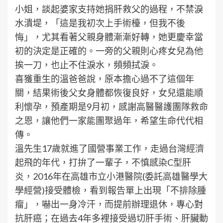
小姐，談起婆家支持她捐肝救父的過程，不禁淚
水潰堤，「這是我初次上手術檯，但我不後
悔」，尤其看著父親身體漸漸好轉，她更慶幸當
初的決定是正確的。一旁的父親則心疼女兒為他
挨一刀，也止不住淚水，頻頻拭淚。
喜獲重生的溫爸爸說，原本擔心過不了這個年
關，結果術後父女身體都恢復良好，女兒還能順
利懷孕，預產期是9月初，感謝高醫醫護團隊救命
之恩，讓他們一家能團聚過年，希望生命代代相
傳。
溫先生17歲就進了國營事業工作，走過台灣經濟
起飛的年代，打拚了一輩子，不慎感染C型肝
炎，2016年在高雄市立小港醫院(委託高雄醫學大
學經營)接受體檢，看到報告單上出現「不排除腫
瘤」，嚇出一身冷汗，而提前辦理退休，專心對
抗肝癌；在過去4年多裡接受過切肝手術、肝臟動