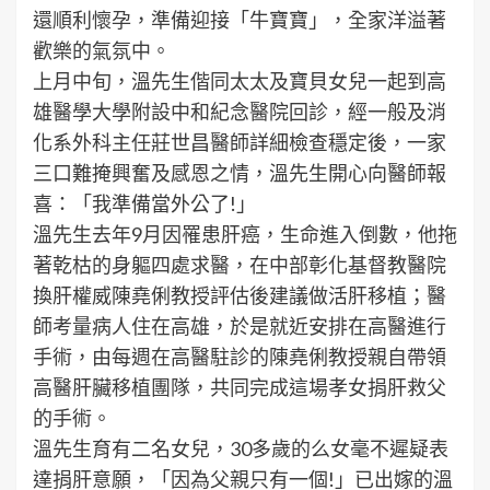
還順利懷孕，準備迎接「牛寶寶」，全家洋溢著
歡樂的氣氛中。
上月中旬，溫先生偕同太太及寶貝女兒一起到高
雄醫學大學附設中和紀念醫院回診，經一般及消
化系外科主任莊世昌醫師詳細檢查穩定後，一家
三口難掩興奮及感恩之情，溫先生開心向醫師報
喜：「我準備當外公了!」
溫先生去年9月因罹患肝癌，生命進入倒數，他拖
著乾枯的身軀四處求醫，在中部彰化基督教醫院
換肝權威陳堯俐教授評估後建議做活肝移植；醫
師考量病人住在高雄，於是就近安排在高醫進行
手術，由每週在高醫駐診的陳堯俐教授親自帶領
高醫肝臟移植團隊，共同完成這場孝女捐肝救父
的手術。
溫先生育有二名女兒，30多歲的么女毫不遲疑表
達捐肝意願，「因為父親只有一個!」已出嫁的溫