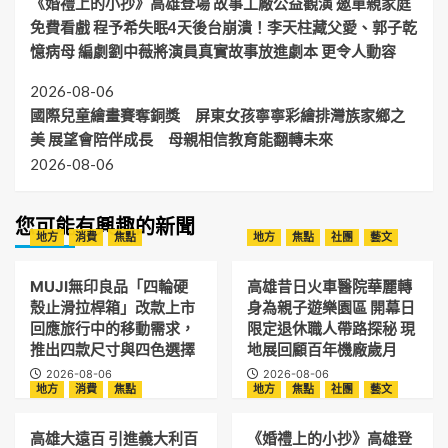
《婚禮上的小抄》高雄登場 故事工廠公益觀演 邀單親家庭
免費看戲 程予希失眠4天後台崩潰！李天柱藏父愛、郭子乾
憶病母 編劇劉中薇將演員真實故事放進劇本 更令人動容
2026-08-06
國際兒童繪畫賽奪銅獎 屏東女孩寧寧彩繪排灣族家鄉之
美 展望會陪伴成長 母親相信教育能翻轉未來
2026-08-06
您可能有興趣的新聞
地方
消費
焦點
地方
焦點
社團
藝文
MUJI無印良品「四輪硬
高雄昔日火車醫院華麗轉
殼止滑拉桿箱」改款上市
身為親子遊樂園區 開幕日
回應旅行中的移動需求，
限定退休職人帶路探秘 現
推出四款尺寸與四色選擇
地展回顧百年機廠歲月
2026-08-06
2026-08-06
地方
消費
焦點
地方
焦點
社團
藝文
高雄大遠百 引進義大利百
《婚禮上的小抄》高雄登