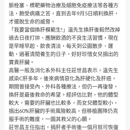
脈栓塞、標靶藥物治療及細胞免疫療法等各種方
法，飽受病痛之苦，直到去年9月5日順利換肝，
才擺脫生命的威脅。
「我要當個換肝模範生!」溫先生換肝後毅然改掉
過去日夜打拚、應酬飲酒的不良生活習慣，現在
是早睡早起、飲食清淡，每天到公園散步、運
動，過著清閒養生的日子，好好珍惜女兒捐出的
寶貴肝臟。
高醫一般及消化系外科主任莊世昌表示，溫先生
感染C肝多年，後來病情惡化為肝硬化及肝癌，
期間曾接受內、外科各種療法，但仍一再復發，
換肝是最後救命的希望。經評估比對，他的體型
較大，需要的肝臟也比較多，而女兒體型較小，
捐出60%肝臟的手術風險較高，但移植團隊仍克
服手術的難度，一圓其救父的心願。
莊世昌主任指出，捐肝者手術後一個月就可恢復