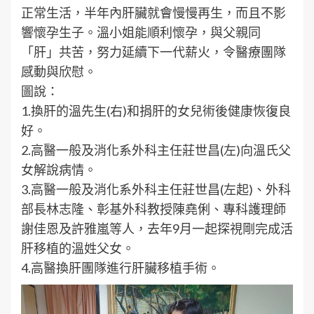
正常生活，半年內肝臟就會慢慢再生，而且不影
響懷孕生子。溫小姐能順利懷孕，與父親同
「肝」共苦，努力延續下一代薪火，令醫療團隊
感動與欣慰。
圖說：
1.換肝的溫先生(右)和捐肝的女兒術後健康恢復良
好。
2.高醫一般及消化系外科主任莊世昌(左)向溫氏父
女解說病情。
3.高醫一般及消化系外科主任莊世昌(左起)、外科
部長林志隆、彰基外科教授陳堯俐、專科護理師
謝佳恩及許雅嵐等人，去年9月一起探視剛完成活
肝移植的溫姓父女。
4.高醫換肝團隊進行肝臟移植手術。