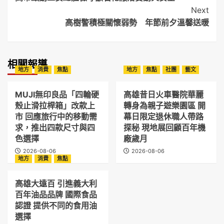
Navigation
Next
高樹警積極關懷弱勢 年節前夕溫馨送暖
相關報導
地方
消費
焦點
地方
焦點
社團
藝文
MUJI無印良品「四輪硬
高雄昔日火車醫院華麗
殼止滑拉桿箱」改款上
轉身為親子遊樂園區 開
市 回應旅行中的移動需
幕日限定退休職人帶路
求，推出四款尺寸與四
探秘 現地展回顧百年機
色選擇
廠歲月
2026-08-06
2026-08-06
地方
消費
焦點
高雄大遠百 引進義大利
百年油品品牌 國際食品
認證 提供不同的食用油
選擇