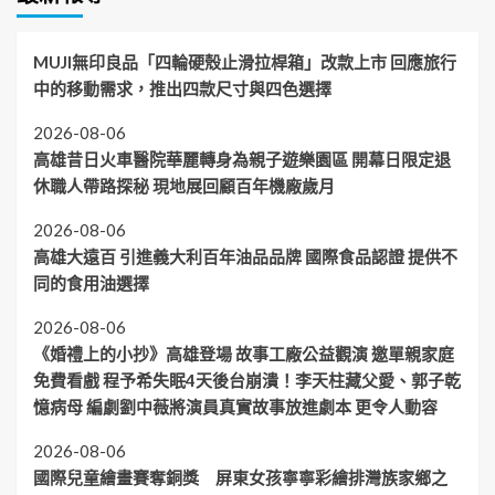
MUJI無印良品「四輪硬殼止滑拉桿箱」改款上市 回應旅行
中的移動需求，推出四款尺寸與四色選擇
2026-08-06
高雄昔日火車醫院華麗轉身為親子遊樂園區 開幕日限定退
休職人帶路探秘 現地展回顧百年機廠歲月
2026-08-06
高雄大遠百 引進義大利百年油品品牌 國際食品認證 提供不
同的食用油選擇
2026-08-06
《婚禮上的小抄》高雄登場 故事工廠公益觀演 邀單親家庭
免費看戲 程予希失眠4天後台崩潰！李天柱藏父愛、郭子乾
憶病母 編劇劉中薇將演員真實故事放進劇本 更令人動容
2026-08-06
國際兒童繪畫賽奪銅獎 屏東女孩寧寧彩繪排灣族家鄉之