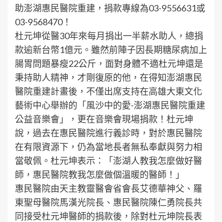
助澎湖惠民醫院重建，捐款專線為03-9556631或
03-9568470！
杜元坤從醫30年來每月捐出一半薪水助人，總捐
款逾新台幣1億元。雖然前陣子因長期糖尿病加上
腸胃問題暴瘦22公斤，面對身體不適杜元坤還是
秉持助人精神，才剛復原的他，在得知澎湖惠民
醫院重建計畫後，不僅出席支持在高雄大東文化
藝術中心舉辦的「風沙中的愛-澎湖惠民醫院重建
公益音樂會」，更在音樂會現場捐款！杜元坤
說，過去在惠民醫院進行義診時，對於惠民醫院
在有限資源下，仍為當地長者無私奉獻與努力相
當敬佩。杜元坤表示：「澎湖人教我怎麼做好醫
師，惠民醫院教我怎麼做個溫暖的醫師！」
惠民醫院由天主教靈醫會省會長艾德華神父、羅
東聖母醫院馬漢光院長、惠民醫院陳仁勇院長共
同接受杜元坤醫師的捐款後，除對杜元坤院長表