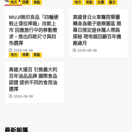
地方
消費
焦點
地方
焦點
社團
藝文
MUJI無印良品「四輪硬
高雄昔日火車醫院華麗
殼止滑拉桿箱」改款上
轉身為親子遊樂園區 開
市 回應旅行中的移動需
幕日限定退休職人帶路
求，推出四款尺寸與四
探秘 現地展回顧百年機
色選擇
廠歲月
2026-08-06
2026-08-06
地方
消費
焦點
高雄大遠百 引進義大利
百年油品品牌 國際食品
認證 提供不同的食用油
選擇
2026-08-06
最新報導