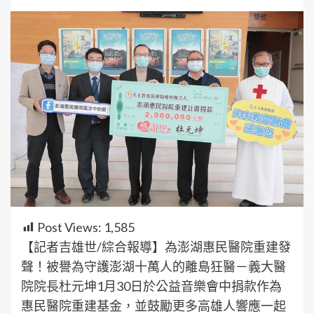
Post Views:
1,585
【記者吉雄世/綜合報導】為澎湖惠民醫院重建發
聲！被譽為守護澎湖十萬人的離島狂醫－義大醫
院院長杜元坤1月30日於公益音樂會中捐款作為
惠民醫院重建基金，並鼓勵更多高雄人響應一起