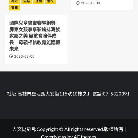
地方
焦點
社團
藝文
2026-08-06
賽事
國際兒童繪畫賽奪銅獎
屏東女孩寧寧彩繪排灣族
家鄉之美 展望會陪伴成
長 母親相信教育能翻轉
未來
2026-08-06
社址:高雄市鹽埕區大安街115號10樓之1 電話:07-5320391
人文財經報Copyright © All rights reserved.版權所有
|
CoverNews
by AF themes.