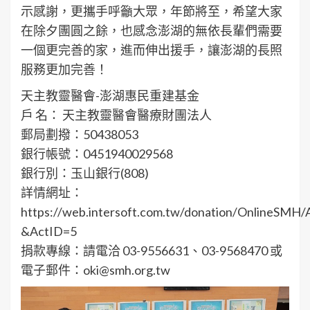
示感謝，更攜手呼籲大眾，年節將至，希望大家
在除夕團圓之餘，也感念澎湖的無依長輩們需要
一個更完善的家，進而伸出援手，讓澎湖的長照
服務更加完善！
天主教靈醫會-澎湖惠民重建基金
戶 名： 天主教靈醫會醫療財團法人
郵局劃撥：50438053
銀行帳號：0451940029568
銀行別：玉山銀行(808)
詳情網址：
https://web.intersoft.com.tw/donation/OnlineSMH/A
&ActID=5
捐款專線：請電洽 03-9556631、03-9568470 或
電子郵件：oki@smh.org.tw