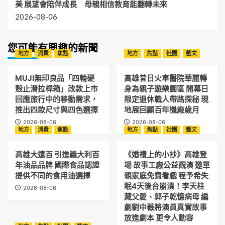
美 展望會陪伴成長 母親相信教育能翻轉未來
2026-08-06
您可能有興趣的新聞
地方
消費
焦點
地方
焦點
社團
藝文
MUJI無印良品「四輪硬
高雄昔日火車醫院華麗轉
殼止滑拉桿箱」改款上市
身為親子遊樂園區 開幕日
回應旅行中的移動需求，
限定退休職人帶路探秘 現
推出四款尺寸與四色選擇
地展回顧百年機廠歲月
2026-08-06
2026-08-06
地方
消費
焦點
地方
焦點
社團
藝文
高雄大遠百 引進義大利百
《婚禮上的小抄》高雄登
年油品品牌 國際食品認證
場 故事工廠公益觀演 邀單
提供不同的食用油選擇
親家庭免費看戲 程予希失
眠4天後台崩潰！李天柱
2026-08-06
藏父愛、郭子乾憶病母 編
劇劉中薇將演員真實故事
放進劇本 更令人動容