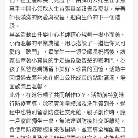
惠手中開心領取人生首張畢業證書及獎狀，帶著
師長滿滿的關愛與祝福，迎向生命的下一個階
段。
畢業活動由托嬰中心老師精心規劃一場小而美、
小而溫馨的畢業典禮，用心搭設了一道迷你又可
愛的「聰門」，畢業生一一領受師長祝福後，讓
家長牽著小寶貝的手走過象徵智慧的聰明門，為
孩子與爸爸媽媽留下美好、珍貴的回憶，活動中
回憶過去兩年來在旗山公托成長的點點滴滴，場
面歡樂且溫馨。
此外，在進行親子共同創作DIY，活動前特別進
行防疫宣導，除確實測量體溫及洗手簽到外，過
程中也特別留意防疫社交距離，親子創作時，讓
一戶家庭獨坐一桌，無法達到防疫社交距離時，
會使用防疫隔板間來做間隔，並宣導全程配戴口
罩，讓家長及孩子能玩得開心且安心，也為此場