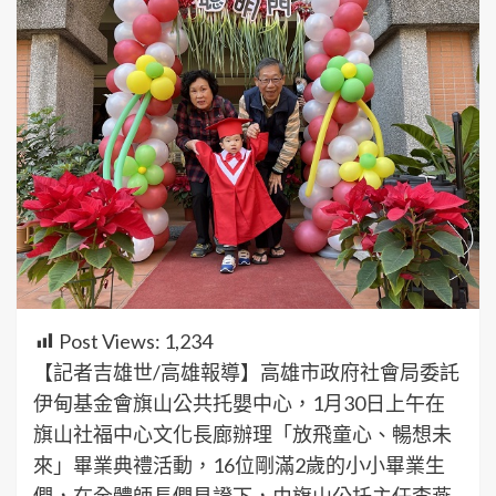
Post Views:
1,234
【記者吉雄世/高雄報導】高雄市政府社會局委託
伊甸基金會旗山公共托嬰中心，1月30日上午在
旗山社福中心文化長廊辦理「放飛童心、暢想未
來」畢業典禮活動，16位剛滿2歲的小小畢業生
們，在全體師長們見證下，由旗山公托主任李燕