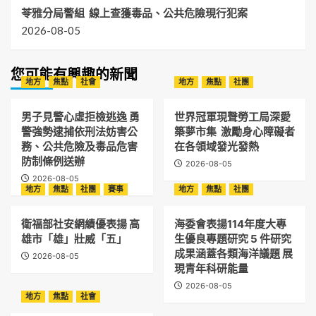
苓雅分局警組 線上查獲毒品、公共危險現行犯案
2026-08-05
您可能有興趣的新聞
地方
焦點
社會
地方
焦點
社團
男子見警心虛拒檢逃逸 勇
世界冠軍現聲勞工局深愛
警強勢逮捕依刑法妨害公
築夢市集 激勵身心障礙者
務、公共危險及毒品危害
在各領域發光發熱
防制條例送辦
2026-08-05
2026-08-05
地方
焦點
社團
賽事
地方
焦點
社團
衛福部社安網績優表揚 高
海委會表揚114年度大專
雄市「雄」壯威「五」
生優良專題研究 5 件研究
成果涵蓋各類海洋議題 展
2026-08-05
現青年科研能量
2026-08-05
地方
焦點
社會