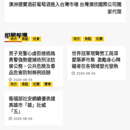
澳洲德寶酒莊葡萄酒進入台灣市場 台灣澳欣國際公司獨
家代理
相關報導
地方
焦點
社會
地方
焦點
社團
男子見警心虛拒檢逃逸
世界冠軍現聲勞工局深
勇警強勢逮捕依刑法妨
愛築夢市集 激勵身心障
害公務、公共危險及毒
礙者在各領域發光發熱
品危害防制條例送辦
2026-08-05
2026-08-05
地方
焦點
社團
賽事
衛福部社安網績優表揚
高雄市「雄」壯威
「五」
2026-08-05