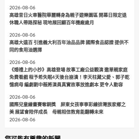
2026-08-06
高雄昔日火車醫院華麗轉身為親子遊樂園區 開幕日限定退
休職人帶路探秘 現地展回顧百年機廠歲月
2026-08-06
高雄大遠百 引進義大利百年油品品牌 國際食品認證 提供不
同的食用油選擇
2026-08-06
《婚禮上的小抄》高雄登場 故事工廠公益觀演 邀單親家庭
免費看戲 程予希失眠4天後台崩潰！李天柱藏父愛、郭子乾
憶病母 編劇劉中薇將演員真實故事放進劇本 更令人動容
2026-08-06
國際兒童繪畫賽奪銅獎 屏東女孩寧寧彩繪排灣族家鄉之
美 展望會陪伴成長 母親相信教育能翻轉未來
2026-08-06
您可能有興趣的新聞