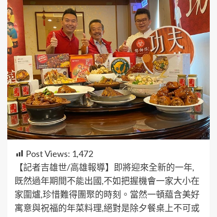
Post Views:
1,472
【記者吉雄世/高雄報導】即將迎來全新的一年,
既然過年期間不能出國,不如把握機會一家大小在
家圍爐,珍惜難得團聚的時刻。當然一頓藴含美好
寓意與祝福的年菜料理,絕對是除夕餐桌上不可或