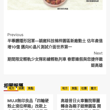
Post
Previous
半導體隱形冠軍—穎崴科技楠梓園區新廠動土 估年產值
Navigation
增10億 邁向IC晶片測試介面世界第一
Next
期間限定輕軌少女隊彩繪輕軌列車 春節連假與您捷伴遨
遊高雄
相關報導
地方
消費
焦點
地方
焦點
社團
藝文
MUJI無印良品「四輪硬
高雄昔日火車醫院華麗
殼止滑拉桿箱」改款上
轉身為親子遊樂園區 開