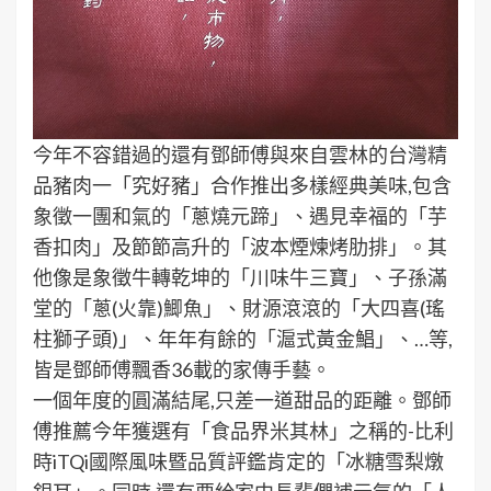
今年不容錯過的還有鄧師傅與來自雲林的台灣精
品豬肉一「究好豬」合作推出多樣經典美味,包含
象徵一團和氣的「蔥燒元蹄」、遇見幸福的「芋
香扣肉」及節節高升的「波本煙煉烤肋排」。其
他像是象徵牛轉乾坤的「川味牛三寶」、子孫滿
堂的「蔥(火靠)鯽魚」、財源滾滾的「大四喜(瑤
柱獅子頭)」、年年有餘的「滬式黃金鯧」、…等,
皆是鄧師傅飄香36載的家傳手藝。
一個年度的圓滿結尾,只差一道甜品的距離。鄧師
傅推薦今年獲選有「食品界米其林」之稱的-比利
時iTQi國際風味暨品質評鑑肯定的「冰糖雪梨燉