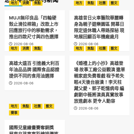
地方
消費
焦點
地方
焦點
社團
藝文
MUJI無印良品「四輪硬
高雄昔日火車醫院華麗轉
殼止滑拉桿箱」改款上市
身為親子遊樂園區 開幕日
回應旅行中的移動需求，
限定退休職人帶路探秘 現
推出四款尺寸與四色選擇
地展回顧百年機廠歲月
2026-08-06
2026-08-06
地方
消費
焦點
地方
焦點
社團
藝文
高雄大遠百 引進義大利百
《婚禮上的小抄》高雄登
年油品品牌 國際食品認證
場 故事工廠公益觀演 邀單
提供不同的食用油選擇
親家庭免費看戲 程予希失
眠4天後台崩潰！李天柱
2026-08-06
藏父愛、郭子乾憶病母 編
劇劉中薇將演員真實故事
放進劇本 更令人動容
地方
焦點
社團
藝文
2026-08-06
賽事
國際兒童繪畫賽奪銅獎
屏東女孩寧寧彩繪排灣族