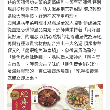
缺的鄧師傅功夫菜的廚藝總監一鄧至廷師傅,特別
規劃從經典名菜、功夫湯品到宮廷甜點,讓您輕鬆
還原大廚手藝、舒適在家享用料理。
如何選購年菜料理才能滿足全家人,鄧師傅建議先
從圍爐必備的湯品開始。鄧師傅秉持著「用好湯
煲好湯」的理念,以精心熬製的老母雞湯做為湯底,
再與各種珍貴食材做結合推出十大名湯:頂級奢華
饗宴的「龍蝦鮑魚海皇鍋」、象徵富貴滿盈的
「鮑魚烏參佛跳牆」、品味職人精神的「酸白菜
白肉鍋」、呷懷念古早味的「鮑魚黃金鯧米粉」
及湯鮮濃郁的「杏仁響螺燉烏難」”等,輕松覆熱
就能立即上桌。