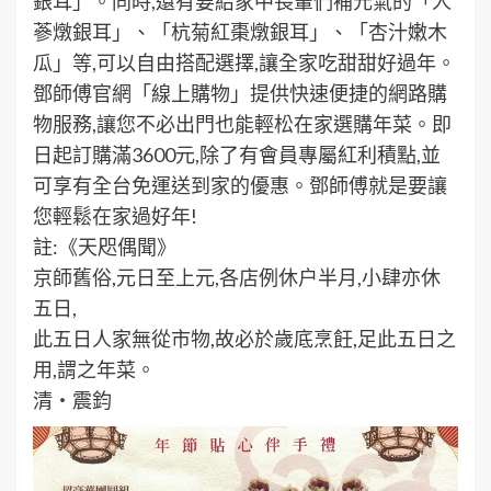
銀耳」。同時,還有要給家中長輩們補元氣的「人
蔘燉銀耳」、「杭菊紅棗燉銀耳」、「杏汁嫩木
瓜」等,可以自由搭配選擇,讓全家吃甜甜好過年。
鄧師傅官網「線上購物」提供快速便捷的網路購
物服務,讓您不必出門也能輕松在家選購年菜。即
日起訂購滿3600元,除了有會員專屬紅利積點,並
可享有全台免運送到家的優惠。鄧師傅就是要讓
您輕鬆在家過好年!
註:《天咫偶聞》
京師舊俗,元日至上元,各店例休户半月,小肆亦休
五日,
此五日人家無從市物,故必於歲底烹飪,足此五日之
用,謂之年菜。
清・震鈞