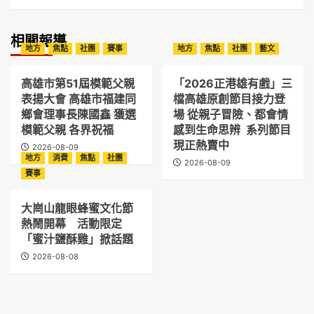
相關報導
地方
焦點
社團
賽事
地方
焦點
社團
藝文
高雄市第51屆模範父親
「2026正港雄有戲」三
表揚大會 高雄市福建同
檔高雄原創節目接力登
鄉會理事長陳國鑫 獲選
場 從親子冒險、都會情
模範父親 各界祝福
感到生命思辨 系列節目
現正熱賣中
2026-08-09
地方
消費
焦點
社團
2026-08-09
賽事
大崗山龍眼蜂蜜文化節
熱鬧開幕 活動限定
「蜜汁鹽酥雞」掀話題
2026-08-08