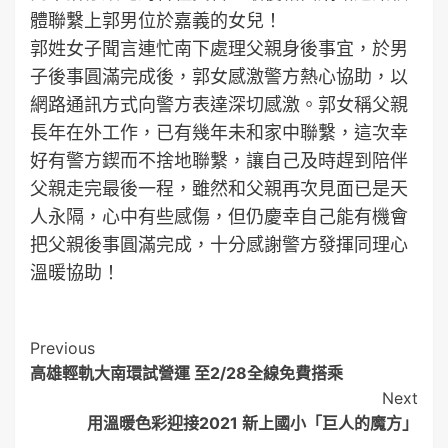
體聯繫上郭男位於嘉義的女兒！
郭姓女子聞言連忙南下處理父親身後事宜，於男
子後事圓滿完成後，郭女感激警方熱心協助，以
網路通訊方式向警方表達深切感激。郭女稱父親
長年在外工作，已有幾年未和家中聯繫，這次幸
好有警方鍥而不捨地聯繫，讓自己及時趕到陪伴
父親走完最後一程，雖然和父親再次見面已是天
人永隔，心中有些感傷，但仍慶幸自己能有機會
把父親後事圓滿完成，十分感謝警方發揮同理心
溫暖協助！
Post
Previous
高雄輕軌大南環試營運 至2/28全線免費搭乘
Navigation
Next
用溫暖色彩迎接2021 新上國小「巨人的魔方」