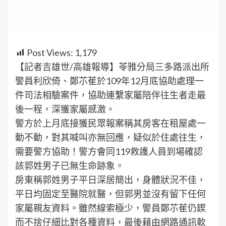
Post Views:
1,179
【記者吉雄世/高雄報導】苓雅分局三多路派出所
警員利欣倚、鄭䒕萑於109年12月底協助處理一
件司法相驗案件，協助連繫家屬陪伴往生者走最
後一程，深獲家屬感激。
警方於上月底接獲民眾報案稱其房客在租屋處一
動不動，對其喊叫亦無回應，疑似於住處往生，
需要警方協助！警方會同119救護人員到場確認
該郭姓男子已無生命跡象。
房東稱郭姓男子平日深居簡出，身體狀況不佳，
平日均固定至醫院就醫，但郭男並沒有留下任何
家屬親友資料。雖然線索極少，警員鄭䒕萑仍鍥
而不捨仔細比對各種資料，最後藉由網路通訊軟