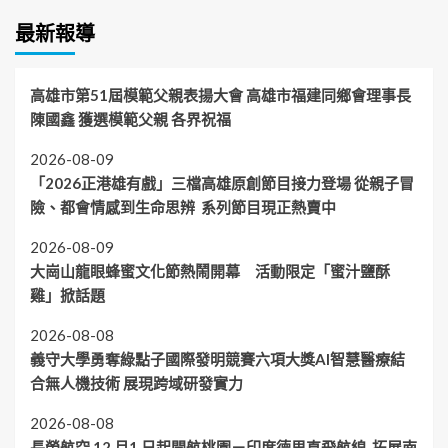
最新報導
高雄市第51屆模範父親表揚大會 高雄市福建同鄉會理事長
陳國鑫 獲選模範父親 各界祝福
2026-08-09
「2026正港雄有戲」三檔高雄原創節目接力登場 從親子冒
險、都會情感到生命思辨 系列節目現正熱賣中
2026-08-09
大崗山龍眼蜂蜜文化節熱鬧開幕 活動限定「蜜汁鹽酥
雞」掀話題
2026-08-08
義守大學勇奪綠點子國際發明競賽六項大獎AI智慧醫療結
合無人機技術 展現跨域研發實力
2026-08-08
長榮航空 12 月1 日起開航桃園－印度德里直飛航線 拓展南