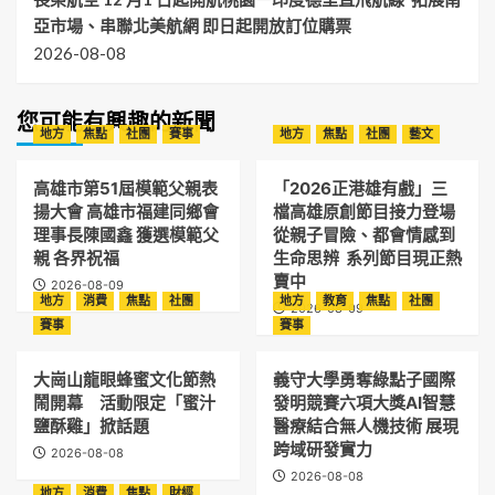
亞市場、串聯北美航網 即日起開放訂位購票
2026-08-08
您可能有興趣的新聞
地方
焦點
社團
賽事
地方
焦點
社團
藝文
高雄市第51屆模範父親表
「2026正港雄有戲」三
揚大會 高雄市福建同鄉會
檔高雄原創節目接力登場
理事長陳國鑫 獲選模範父
從親子冒險、都會情感到
親 各界祝福
生命思辨 系列節目現正熱
賣中
2026-08-09
地方
消費
焦點
社團
地方
教育
焦點
社團
2026-08-09
賽事
賽事
大崗山龍眼蜂蜜文化節熱
義守大學勇奪綠點子國際
鬧開幕 活動限定「蜜汁
發明競賽六項大獎AI智慧
鹽酥雞」掀話題
醫療結合無人機技術 展現
跨域研發實力
2026-08-08
2026-08-08
地方
消費
焦點
財經