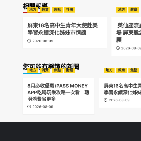
相關報導
地方
教育
焦點
社團
地方
教育
屏東16名高中生青年大使赴美
英仙座流
學習永續深化姊妹市情誼
場 屏東
願
2026-08-09
2026-08-0
您可能有興趣的新聞
地方
消費
焦點
財經
地方
教育
焦點
8月必收優惠 iPASS MONEY
屏東16名高中生
APP吃喝玩樂攻略一次看 聰
學習永續深化姊
明消費省更多
2026-08-09
2026-08-09