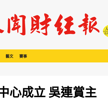
藝文
賽事
中心成立 吳連賞主