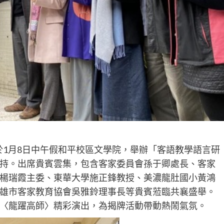
於1月8日中午假和平校區文學院，舉辦「客語教學語言研
持。出席貴賓雲集，包含客家委員會孫于卿處長、客家
楊瑞霞主委、東華大學施正鋒教授、美濃龍肚國小黃鴻
雄市客家教育協會吳雅鈴理事長等貴賓蒞臨共襄盛舉。
〈龍躍高師〉精彩演出，為揭牌活動帶動熱鬧氣氛。