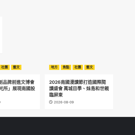
社團
藝文
地方
焦點
社團
藝文
文創品牌前進文博會
2026南國漫讀節打造國際閱
N光所」展現南國設
讀盛會 萬城目學、妹島和世親
臨屏東
9
2026-08-09