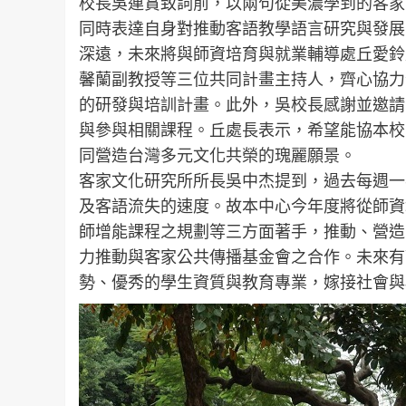
校長吳連賞致詞前，以兩句從美濃學到的客家
同時表達自身對推動客語教學語言研究與發展
深遠，未來將與師資培育與就業輔導處丘愛鈴
馨蘭副教授等三位共同計畫主持人，齊心協力
的研發與培訓計畫。此外，吳校長感謝並邀請
與參與相關課程。丘處長表示，希望能協本校
同營造台灣多元文化共榮的瑰麗願景。
客家文化研究所所長吳中杰提到，過去每週一
及客語流失的速度。故本中心今年度將從師資
師增能課程之規劃等三方面著手，推動、營造
力推動與客家公共傳播基金會之合作。未來有
勢、優秀的學生資質與教育專業，嫁接社會與