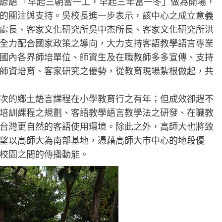
諺語 「早起三朝當一工，早起三年當一冬」做為開場，
的關注與支持。吳校長進一步表示，該中心之成立意義
處長、客家文化研究所吳中杰所長、客家文化研究所洪
全力配合國家政策之導向，大力支持客語教學語言專業
國內各界師培單位、師資生及在職教師多多宣傳、支持
師資培育、客家研究之優勢，從教育現場紮根做起，共
次的鄉土語言課程在小學教育行之有年；但成效卻趕不
培訓課程之規劃、客語教學語言教學法之研發、在職教
台灣更自然的客語使用環境。除此之外，高師大也將致
望以高師大為南部基地，憑藉高師大市中心的地段優
校園之間的傳播動能。