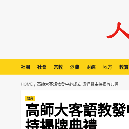
Skip
to
content
社團
社會
宗教
消費
財經
地方
教育
HOME
高師大客語教發中心成立 吳連賞主持揭牌典禮
教育
高師大客語教發
持揭牌典禮