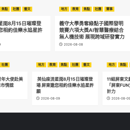
焦點
社團
藝文
地方
教育
焦點
社團
賽事
星雨8月15日璀璨登
義守大學勇奪綠點子國際發明
邀您相約佳樂水追星許
競賽六項大獎AI智慧醫療結合
無人機技術 展現跨域研發實力
9
2026-08-08
社團
地方
教育
焦點
社團
藝文
地方
焦點
青年大使赴美
英仙座流星雨8月15日璀璨登
11組屏東
妹市情誼
場 屏東邀您相約佳樂水追星許
「屏東FU
願
計力
2026-08-09
2026-08-0