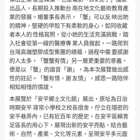
出品人，長期投入推動台 南在地文化藝術教育產
業的發展。楊董事長表示，「蟹」可以反 映出她
的精神，堅硬的甲殼下有柔軟的身心，如同收藏
者本人的 性格寫照。從小她的生活充滿挑戰，踏
入社會從第一線的醫療專 業人員做起，一路爬到
台灣高端塑膠成型集團的總裁，過程中需 要感謝
的人太多，「蟹蟹有情」另一層更重要的意義，
便是以 「蟹」的諧音「謝」，為本次展覽做出感
性的註記。「蟹有情，謝 友情」，感恩一路陪伴
相知相惜的情誼。
本展覽於「安平鄉土文化館」展出，原址為日治
時期安平 尋常小學校之校長宿舍，佇立在隱密的
安平巷弄內，已有近百年 的歷史，在安平區賴青
足區長的用心下，展現出新的安平亮點，結合藝
術、自然、產業、文化等元素，呈現安平多元面