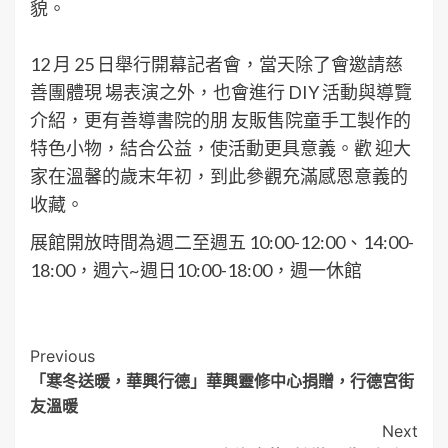
貌。
12 月 25 日舉行開幕記者會，當天除了會邀請慈
善團體現 場表演之外，也會進行 DIY 活動與導覽
介紹，更有善導書院的朋 友販售院童手工製作的
特色小物，結合公益，使活動更具意義。歡 迎大
家在溫馨的歲末年初，到此參觀充滿感恩意義的
收藏。
展館開放時間為週二至週五 10:00-12:00、14:00-
18:00，週六~週日10:00-18:00，週一休館
Post
Previous
「寒冬送暖，華興行德」華興靈修中心捐贈，行德宮街
Navigation
友溫暖
Next