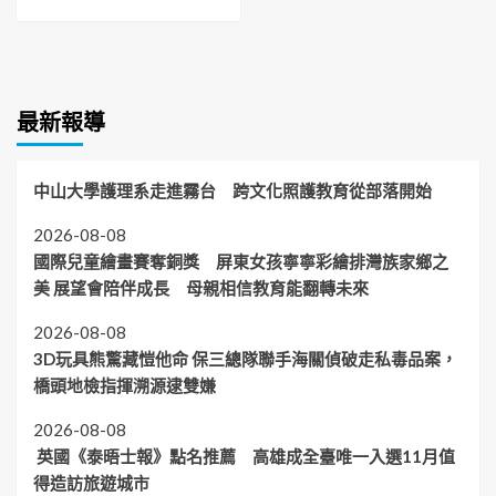
最新報導
中山大學護理系走進霧台 跨文化照護教育從部落開始
2026-08-08
國際兒童繪畫賽奪銅獎 屏東女孩寧寧彩繪排灣族家鄉之
美 展望會陪伴成長 母親相信教育能翻轉未來
2026-08-08
3D玩具熊驚藏愷他命 保三總隊聯手海關偵破走私毒品案，
橋頭地檢指揮溯源逮雙嫌
2026-08-08
英國《泰晤士報》點名推薦 高雄成全臺唯一入選11月值
得造訪旅遊城市