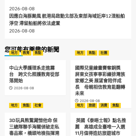
2026-08-08
因應白海豚颱風 航港局啟動北部及東部海域近岸12浬船舶
淨空 滯留船舶將依法處置
2026-08-08
您可能有興趣的新聞
地方
教育
焦點
地方
焦點
社團
中山大學護理系走進霧
國際兒童繪畫賽奪銅獎
台 跨文化照護教育從部
屏東女孩寧寧彩繪排灣族
落開始
家鄉之美 展望會陪伴成
長 母親相信教育能翻轉
2026-08-08
未來
2026-08-08
地方
焦點
社會
地方
旅遊
消費
焦點
3D玩具熊驚藏愷他命 保
英國《泰晤士報》點名推
三總隊聯手海關偵破走私
薦 高雄成全臺唯一入選
毒品案，橋頭地檢指揮溯
11月值得造訪旅遊城市