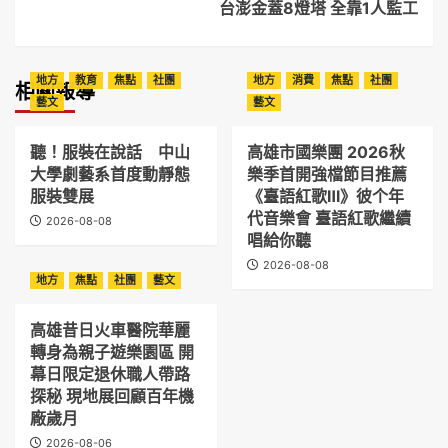
台澎金蓋8燈塔 全靠1人監工
地方
教育
焦點
社團
地方
消費
焦點
社團
相關報導
藝文
藝文
聽！服裝在說話 中山
高雄市國樂團 2026秋
大學劇藝系首度動靜態
樂季首開強檔節目推薦
服裝雙展
《臺語紅歌Ⅲ》彼个年
代音樂會 臺語紅歌繼續
2026-08-08
唱給你聽
2026-08-08
地方
焦點
社團
藝文
高雄昔日火車醫院華麗
轉身為親子遊樂園區 開
幕日限定退休職人帶路
探秘 現地展回顧百年機
廠歲月
2026-08-06