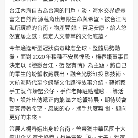
台江內海自古為台灣的門戶，淡、海水交界處豐
富之自然資 源蘊育出無限生命與希望。被台江內
海所環繞的台南，物產豐 饒、富足安康，給人悠
然宜居之感，奠定人文薈萃的文化底蘊。
今年適逢新型冠狀病毒肆虐全球、整體局勢動
盪，面對 2020 年種種不安與惶恐，楊春娥董事長
決定以《戀戀台江、蟹 蟹有情》為主題，將自己
的畢生的螃蟹收藏展出，融合光影缸投 影技術、
大航海時代至今螃蟹文化路徑故事介紹、藝術家
手工製 作螃蟹公仔、手作老師駐點體驗……等活
動，設計出傳遞正向能 量之螃蟹特展，期待與會
嘉賓帶著希望、感恩的心，攜手共度難 關、迎向
更好的未來。
策展人楊春娥出身於台南，曾榮獲中華民國十大
傑出企業 家金峰獎，也是電影「Bra 太子」獨家