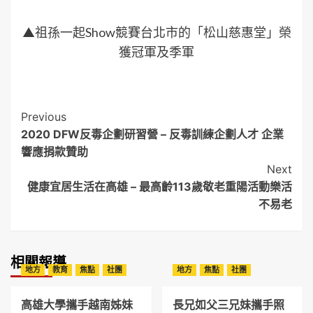
最新報導
戒毒男沿途交通違規遭攔查，再被揪出毒駕送辦
2026-08-09
高雄大學攜手越南姊妹校 串聯法學教育與司法實務 打造臺
越法律交流平台
2026-08-09
最接近寶石的果實「Ruby Roman」化身精品甜點 JR東日本
大飯店台北限量推出「浪漫紅寶石」 日本石川縣夢幻逸品
演繹夏末頂級甜點
2026-08-09
長兄如父三兄妹攜手照顧不離棄 華山大寮一站20周年歡慶
父親節
2026-08-09
首屆「臺灣機器人競賽」北中說明會反應熱烈 建置真實場