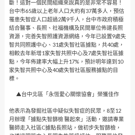
斷！這對一個民間組織來說真的是非常不容易！
台中市65歲以上老年人口大約有37萬多人，預估
罹患失智症人口超過2萬9千人，台中市政府積極
結合醫事、長照、社福機構及民間單位佈建長照
資源，完善失智照護資源網絡，今年已設置9處失
智共同照護中心、31處失智社區據點，共40處，
相較去年新增1家失智共照中心及7處失智社區據
點，今年佈建率大幅上升17%，預計明年達到10
家失智共照中心及40處失智社區服務據點的目
標。
▲台中北區「永恆愛心關懷協會」榮獲佳作
他表示為發掘社區中疑似失智症的民眾，8至12
月辦理「據點失智篩檢 醫起來」活動，邀請專業
醫師走入社區C據點長照站，做初步失智篩檢，