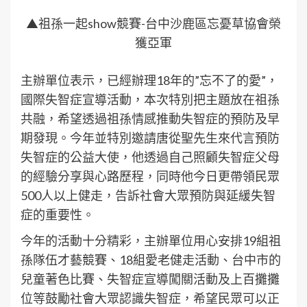
▲祖孫一起show競賽-台中沙鹿區忘憂草協會榮
獲亞軍
主辦單位表示，已經辦理18年的”忘不了的愛”，
國際失智症宣導活動，本次特別把主題放在祖孫
共融，希望透過祖孫情感推動失智症的預防及早
期發現。今年並特別邀請唐從聖先生來代言預防
失智症的公益大使，他透過自己照顧失智症父母
的經驗分享與心路歷程，同時他今日更帶領民眾
500人以上健走，告訴社會大眾預防與延緩失智
症的重要性。
今年的活動十分精彩，主辦單位用心安排19組祖
孫隊伍才藝競賽、18組愛老健走活動、台中市的
兒童著色比賽、失智症宣導闖關活動及上百攤攤
位等鼓勵社會大眾認識失智症，希望民眾可以正