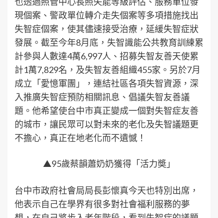
也透過照管中心長照失能等級評估、服務單位發
現個案、警政單位轉介走失個案等多項措施找出
失智症個案，使其儘速接受治療，延緩失智症狀
發展。截至今年8月底，失智識能公共教育訓練累
計參與人數達4萬6,997人、招募失智友善天使累
計1萬7,829名，及失智友善組織455家。另於7月
成立「愛憶軍團」，連結社區各項失智資源，深
入推廣失智症預防相關訊息、倡議失智友善議
題。他希望使台中市真正變成一個對失智症友善
的城市，讓民眾可以對未來的老化及失智議題更
不擔心，真正在地老化而不遺憾！
▲95歲蔡韻蕭奶奶獲得「活力奬」
台中市政府社會局局長彭懷真今天也特別出席，
他表示自己在學界有很多對社會福利服務的夢
想，在自己將步入老年階段，看到失智症的議題