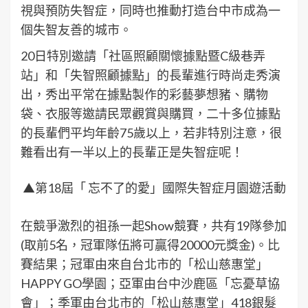
視與預防失智症，同時也推動打造台中市成為一
個失智友善的城市。
20日特別邀請「社區照顧關懷據點暨C級巷弄
站」和「失智照顧據點」的長輩進行時尚走秀演
出，秀出平常在據點製作的彩藝夢想豬、購物
袋、衣服等邀請民眾觀賞與購買，二十多位據點
的長輩們平均年齡75歲以上，若非特別注意，很
難看出有一半以上的長輩正是失智症呢！
▲第18屆「 忘不了的愛」國際失智症月園遊活動
在競爭激烈的祖孫一起Show競賽，共有19隊參加
(取前5名，冠軍隊伍將可贏得20000元獎金)。比
賽結果；冠軍由來自台北市的「松山慈惠堂」
HAPPY GO學園；亞軍由台中沙鹿區「忘憂草協
會」；季軍由台北市的「松山慈惠堂」418銀髮