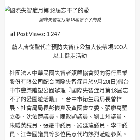
國際失智症月第18屆忘不了的愛
Post Views:
1,247
藝人唐從聖代言預防失智症公益大使帶領500人
以上健走活動
社團法人中華民國失智者照顧協會與向得行興業
股份有限公司配合國際失智症月於9月20(日)假台
中市豐樂雕塑公園辦理『國際失智症月第18屆忘
不了的愛園遊活動』，台中市衛生局局長曾梓
展、社會局局長彭懷真及黃國書立委、張廖萬堅
立委、沈佑蓮議員、陳政顯議員、劉士州議員、
朱暖英議員、張耀中議員、羅廷瑋議員、李中議
員、江肇國議員等多位民意代均熱烈蒞臨參與。