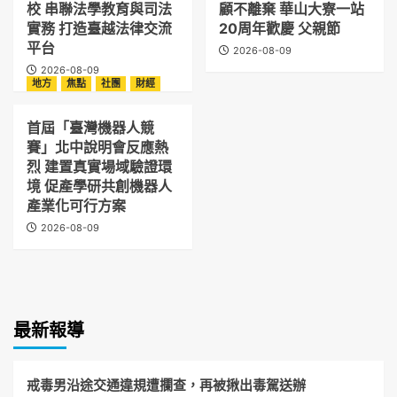
域驗證環境 促產學研共創機器人產業化可行方案
2026-08-09
您可能有興趣的新聞
地方
焦點
社會
地方
教育
焦點
社團
戒毒男沿途交通違規遭攔
高雄大學攜手越南姊妹校
查，再被揪出毒駕送辦
串聯法學教育與司法實務
打造臺越法律交流平台
2026-08-09
2026-08-09
地方
消費
焦點
地方
焦點
社團
最接近寶石的果實
長兄如父三兄妹攜手照顧
「Ruby Roman」化身精
不離棄 華山大寮一站20
品甜點 JR東日本大飯店
周年歡慶 父親節
台北限量推出「浪漫紅寶
2026-08-09
石」 日本石川縣夢幻逸品
演繹夏末頂級甜點
2026-08-09
地方
焦點
社團
財經