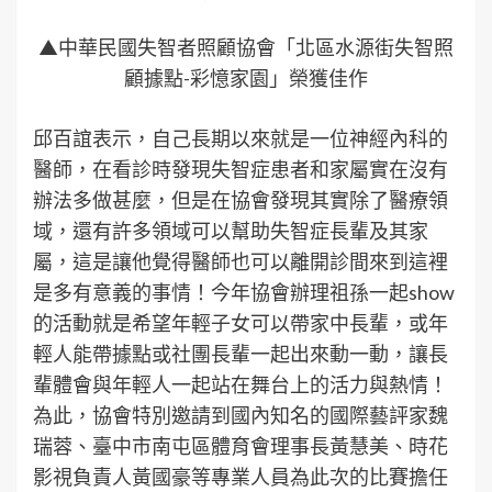
▲中華民國失智者照顧協會「北區水源街失智照
顧據點-彩憶家園」榮獲佳作
邱百誼表示，自己長期以來就是一位神經內科的
醫師，在看診時發現失智症患者和家屬實在沒有
辦法多做甚麼，但是在協會發現其實除了醫療領
域，還有許多領域可以幫助失智症長輩及其家
屬，這是讓他覺得醫師也可以離開診間來到這裡
是多有意義的事情！今年協會辦理祖孫一起show
的活動就是希望年輕子女可以帶家中長輩，或年
輕人能帶據點或社團長輩一起出來動一動，讓長
輩體會與年輕人一起站在舞台上的活力與熱情！
為此，協會特別邀請到國內知名的國際藝評家魏
瑞蓉、臺中市南屯區體育會理事長黃慧美、時花
影視負責人黃國豪等專業人員為此次的比賽擔任