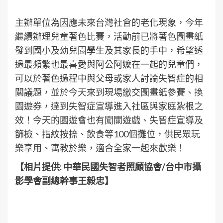
樂享用、寓教於樂，適合全家一起來歡樂！
【相片提供: 中華民國失智者照顧協會/台中市攝
影學會副總幹事王毅忠】
▲祖孫一起Show競賽台北市的「松山慈惠堂」榮
獲冠軍及季軍
Post
Previous
2020 DFW反毒企劃研習營 – 反毒訓練企劃人才 企業
Navigation
響應捐款贊助
Next
健康宜居生活在高雄 – 最高齡113歲敬老重陽活動樂活
不易老