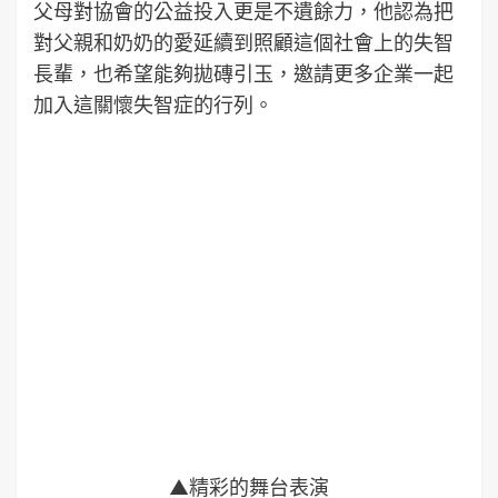
父母對協會的公益投入更是不遺餘力，他認為把
對父親和奶奶的愛延續到照顧這個社會上的失智
長輩，也希望能夠拋磚引玉，邀請更多企業一起
加入這關懷失智症的行列。
▲精彩的舞台表演
主辦單位為因應未來台灣社會的老化現象，今年
繼續辦理兒童著色比賽，活動前已將著色圖畫紙
發到國小及幼兒園學生及其家長的手中，希望透
過最頻繁也最喜愛與阿公阿嬤在一起的兒童們，
可以於著色過程中與父母或家人討論失智症的相
關議題，並於今天來到現場繳交圖畫紙參賽、換
園遊券，達到失智症宣導進入社區與家庭紮根之
效！今天的園遊會也有闖關遊戲、失智症宣導及
篩檢、指紋按捺、飲食等100個攤位，供民眾玩