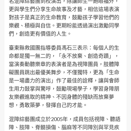
名混障綜藝團到校演出，除讓師生一飽眼福外，
更與學生們分享生命故事及才藝，相信這場表演
對孩子是真正的生命教育，鼓勵孩子學習他們的
樂觀、積極與自信。更期盼能透過演出激勵同學
們，創造更有價值的人生。
臺東縣救國團指導委員馮石三表示：每個人的生
命都是獨一無二的，「永不放棄、創造奇蹟」，
當演奏動聽樂章的表演者是為視障團員，肢體障
礙團員跳出最優美舞步，不僅獨特，更為「生命
是一場盡力的演出」作了最佳的詮釋，讓與會師
生用力鼓掌與驚呼，鼓勵現場學子，學習身障朋
友樂觀進取的精神、不因身體的殘缺而放棄夢
想，勇敢築夢，發揮自己的才能。
混障綜藝團成立於2005年，成員包括視障、聽語
障、肢障、脊髓損傷、腦麻等不同障別與罕見疾