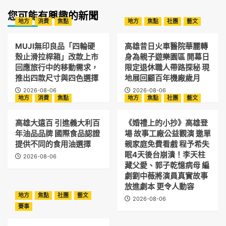
您可能有興趣的新聞
地方
消費
焦點
地方
焦點
社團
藝文
MUJI無印良品「四輪硬
高雄昔日火車醫院華麗轉
殼止滑拉桿箱」改款上市
身為親子遊樂園區 開幕日
回應旅行中的移動需求，
限定退休職人帶路探秘 現
推出四款尺寸與四色選擇
地展回顧百年機廠歲月
2026-08-06
2026-08-06
地方
消費
焦點
地方
焦點
社團
藝文
高雄大遠百 引進義大利百
《婚禮上的小抄》高雄登
年油品品牌 國際食品認證
場 故事工廠公益觀演 邀單
提供不同的食用油選擇
親家庭免費看戲 程予希失
眠4天後台崩潰！李天柱
2026-08-06
藏父愛、郭子乾憶病母 編
劇劉中薇將演員真實故事
放進劇本 更令人動容
地方
焦點
社團
藝文
2026-08-06
賽事