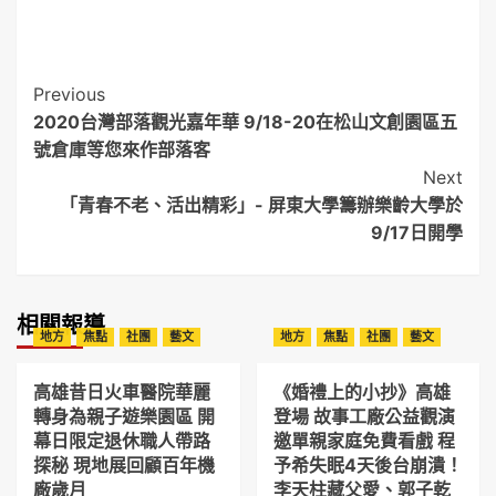
Post
Previous
2020台灣部落觀光嘉年華 9/18-20在松山文創園區五
Navigation
號倉庫等您來作部落客
Next
「青春不老、活出精彩」- 屏東大學籌辦樂齡大學於
9/17日開學
相關報導
地方
焦點
社團
藝文
地方
焦點
社團
藝文
高雄昔日火車醫院華麗
《婚禮上的小抄》高雄
轉身為親子遊樂園區 開
登場 故事工廠公益觀演
幕日限定退休職人帶路
邀單親家庭免費看戲 程
探秘 現地展回顧百年機
予希失眠4天後台崩潰！
廠歲月
李天柱藏父愛、郭子乾