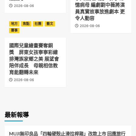
憶病母 編劇劉中薇將演
2026-08-06
員真實故事放進劇本 更
令人動容
地方
焦點
社團
藝文
2026-08-06
賽事
國際兒童繪畫賽奪銅
獎 屏東女孩寧寧彩繪
排灣族家鄉之美 展望會
陪伴成長 母親相信教
育能翻轉未來
2026-08-06
最新報導
MUJI無印良品「四輪硬殼止滑拉桿箱」改款上市 回應旅行