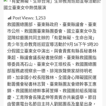
Post Views:
1,253
救國團總團部、臺東縣政府、臺東縣議會、臺東
市公所、救國團臺東縣團委會、國立臺東女中及
混障綜藝團共同主辦的「有愛無礙、生命台灣」
青少年生命教育巡迴宣導活動於9月16下午1時20
分假國立臺東女中演出，與會貴賓有縣長秘書林
秉超、縣議會議長秘書施保朗、臺東縣救國團指
導委員馮石山、臺東女中王垠校長、救國團總團
部服務處視察余一德、排灣族聲樂家胡待明老
師、加拿國小校長陸雅林、全國身心障礙國民運
動籌備會秘書林志賢、臺東縣團友會總幹事王惠
錦、救國團前總幹事蔣萱輝、救國團前組長陽瑞
慶、工青隊會長陳孟伸等貴賓亦共襄盛舉。節目
由警廣電台名節目主持人劉銘團長及童星出身，