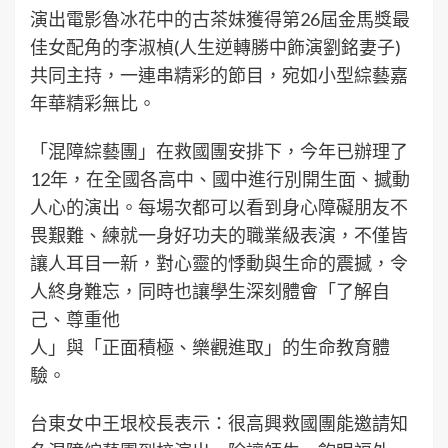
演出電影魯冰花中的古茶妹獲得第26屆金馬獎最
佳女配角的李淑楨(人生逆轉勝中飾演劉銘妻子)
共同主持，一連串精彩的節目，宛如小型綜藝嘉
年華精彩無比。
「混障綜藝團」在救國團安排下，今年已辦理了
12年，在全國各高中、國中進行別開生面、撼動
人心的演出。每場次都可以看到身心障礙朋友不
畏艱難、練就一身好功夫的職業級表演，不僅皆
讓人耳目一新，對心靈的悸動與生命的震撼，令
人終身難忘，同時也讓學生深刻體會「了解自
己、尊重他
人」與「正面積極、樂觀進取」的生命教育體
驗。
台東女中王垠校長表示：很高興救國團能邀請知