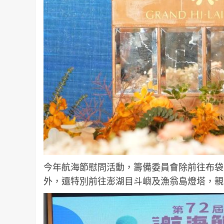
今年航海節慰問活動，籌備委員會除前往布袋
外，還特別前往澎湖目斗嶼及漁翁島燈塔，親