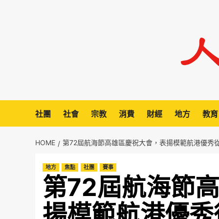
Skip
to
content
社團
社會
宗教
消費
財經
地方
教育
HOME
第72屆航海節高雄區慶祝大會，表揚模範航港優秀
地方
焦點
社團
賽事
第72屆航海節
揚模範航港優秀