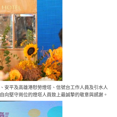
、安平及高雄港慰勞燈塔、信號台工作人員及引水人
自向堅守崗位的燈塔人員致上最誠摯的敬意與感謝。