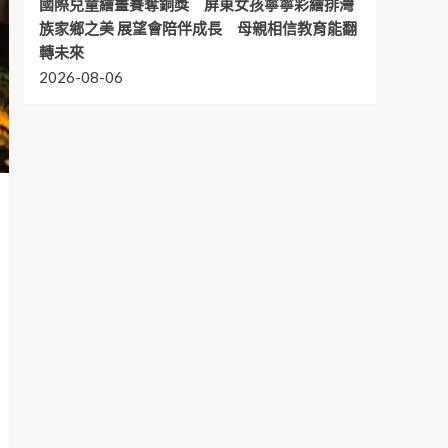
國際兒童繪畫賽奪銅獎 屏東女孩寧寧彩繪排灣
族家鄉之美 展望會陪伴成長 母親相信教育能翻
轉未來
2026-08-06