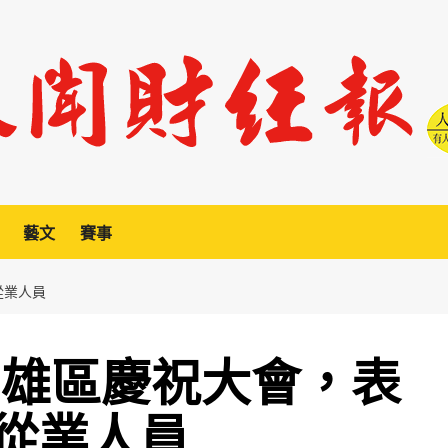
藝文
賽事
從業人員
高雄區慶祝大會，表
從業人員