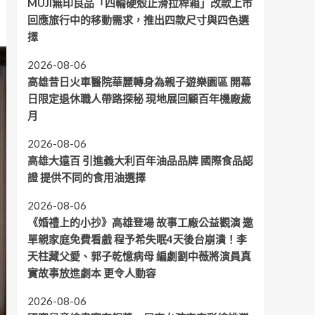
MUJI無印良品「四輪硬殼止滑拉桿箱」改款上市
回應旅行中的移動需求，推出四款尺寸與四色選
擇
2026-08-06
高雄昔日火車醫院華麗轉身為親子遊樂園區 開幕
日限定退休職人帶路探秘 現地展回顧百年機廠歲
月
2026-08-06
高雄大遠百 引進義大利百年油品品牌 國際食品認
證 提供不同的食用油選擇
2026-08-06
《婚禮上的小抄》高雄登場 故事工廠公益觀演 邀
單親家庭免費看戲 程予希失眠4天後台崩潰！李
天柱藏父愛、郭子乾憶病母 編劇劉中薇將演員真
實故事放進劇本 更令人動容
2026-08-06