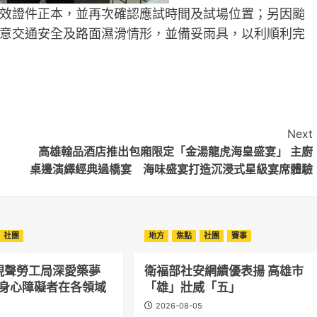
效證件正本，並再次確認應試時間及試場位置；另因颱
意交通安全及路面濕滑情形，並備妥雨具，以利順利完
Next
高雄翰品酒店推出包廂限定「金湯龍虎海皇盛宴」 主廚
桌邊演繹經典過橋宴 海味盛宴打造沉浸式星級宴席體驗
社團
地方
焦點
社團
賽事
現聲勞工局深愛築夢
衛福部社安網績優表揚 高雄市
勵身心障礙者在各領域
「雄」壯威「五」
2026-08-05