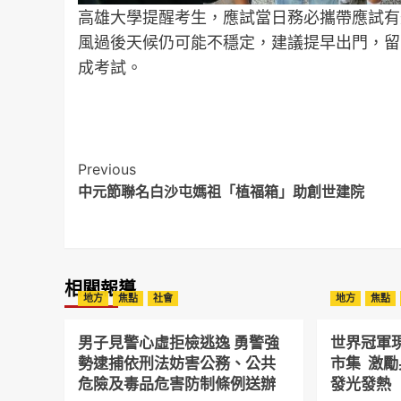
高雄大學提醒考生，應試當日務必攜帶應試有
風過後天候仍可能不穩定，建議提早出門，留
成考試。
Post
Previous
中元節聯名白沙屯媽祖「植福箱」助創世建院
Navigation
相關報導
地方
焦點
社會
地方
焦點
男子見警心虛拒檢逃逸 勇警強
世界冠軍
勢逮捕依刑法妨害公務、公共
市集 激
危險及毒品危害防制條例送辦
發光發熱