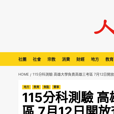
Skip
to
content
社團
社會
宗教
消費
財經
地方
教育
HOME
115分科測驗 高雄大學負責高雄三考區 7月12日開
地方
教育
焦點
賽事
115分科測驗 
區 7月12日開