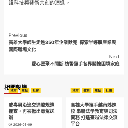
證科技與藝術共創的演進。
Post
Previous
高雄大學師生走進350年企業默克 探索半導體產業與
Navigation
國際職場文化
Next
愛心匯聚不間斷 枋警攜手各界關懷困境家庭
相關報導
地方
焦點
社會
地方
教育
焦點
社團
戒毒男沿途交通違規遭
高雄大學攜手越南姊妹
攔查，再被揪出毒駕送
校 串聯法學教育與司法
辦
實務 打造臺越法律交流
平台
2026-08-09