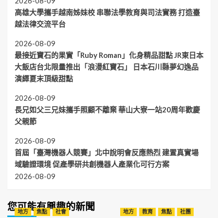
2026-08-09
高雄大學攜手越南姊妹校 串聯法學教育與司法實務 打造臺
越法律交流平台
2026-08-09
最接近寶石的果實「Ruby Roman」化身精品甜點 JR東日本
大飯店台北限量推出「浪漫紅寶石」 日本石川縣夢幻逸品
演繹夏末頂級甜點
2026-08-09
長兄如父三兄妹攜手照顧不離棄 華山大寮一站20周年歡慶
父親節
2026-08-09
首屆「臺灣機器人競賽」北中說明會反應熱烈 建置真實場
域驗證環境 促產學研共創機器人產業化可行方案
2026-08-09
您可能有興趣的新聞
地方
焦點
社會
地方
教育
焦點
社團