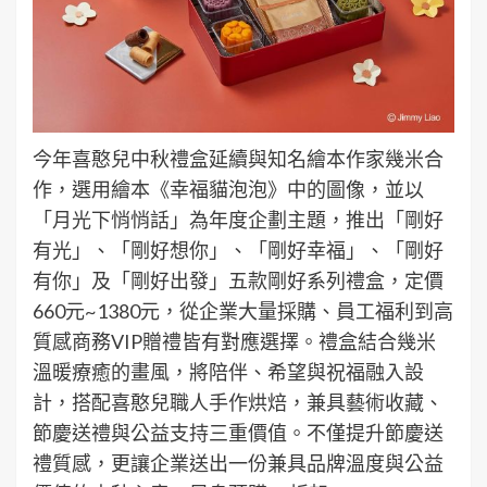
今年喜憨兒中秋禮盒延續與知名繪本作家幾米合
作，選用繪本《幸福貓泡泡》中的圖像，並以
「月光下悄悄話」為年度企劃主題，推出「剛好
有光」、「剛好想你」、「剛好幸福」、「剛好
有你」及「剛好出發」五款剛好系列禮盒，定價
660元~1380元，從企業大量採購、員工福利到高
質感商務VIP贈禮皆有對應選擇。禮盒結合幾米
溫暖療癒的畫風，將陪伴、希望與祝福融入設
計，搭配喜憨兒職人手作烘焙，兼具藝術收藏、
節慶送禮與公益支持三重價值。不僅提升節慶送
禮質感，更讓企業送出一份兼具品牌溫度與公益