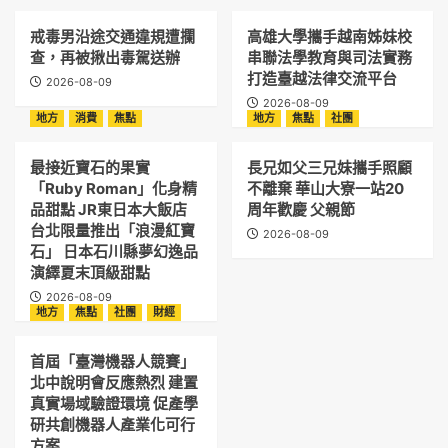
戒毒男沿途交通違規遭攔
高雄大學攜手越南姊妹校
查，再被揪出毒駕送辦
串聯法學教育與司法實務
打造臺越法律交流平台
2026-08-09
2026-08-09
地方
消費
焦點
地方
焦點
社團
最接近寶石的果實
長兄如父三兄妹攜手照顧
「Ruby Roman」化身精
不離棄 華山大寮一站20
品甜點 JR東日本大飯店
周年歡慶 父親節
台北限量推出「浪漫紅寶
2026-08-09
石」 日本石川縣夢幻逸品
演繹夏末頂級甜點
2026-08-09
地方
焦點
社團
財經
首屆「臺灣機器人競賽」
北中說明會反應熱烈 建置
真實場域驗證環境 促產學
研共創機器人產業化可行
方案