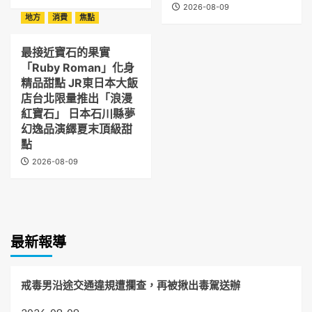
2026-08-09
地方
消費
焦點
最接近寶石的果實
「Ruby Roman」化身
精品甜點 JR東日本大飯
店台北限量推出「浪漫
紅寶石」 日本石川縣夢
幻逸品演繹夏末頂級甜
點
2026-08-09
最新報導
戒毒男沿途交通違規遭攔查，再被揪出毒駕送辦