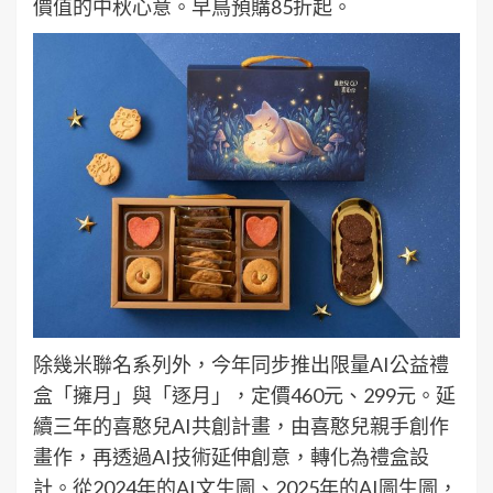
價值的中秋心意。早鳥預購85折起。
除幾米聯名系列外，今年同步推出限量AI公益禮
盒「擁月」與「逐月」，定價460元、299元。延
續三年的喜憨兒AI共創計畫，由喜憨兒親手創作
畫作，再透過AI技術延伸創意，轉化為禮盒設
計。從2024年的AI文生圖、2025年的AI圖生圖，