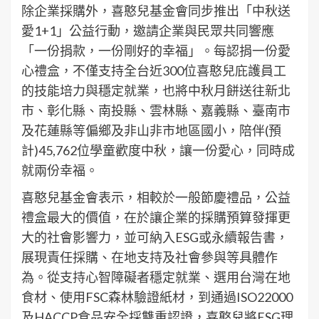
除企業採購外，喜憨兒基金會同步推出「中秋送
愛1+1」公益行動，邀請企業與民眾共同響應
「一份捐款，一份剛好的幸福」。每認捐一份愛
心禮盒，不僅支持全台近300位喜憨兒庇護員工
的技能培力與穩定就業，也將中秋月餅送往新北
市、彰化縣、南投縣、雲林縣、嘉義縣、臺南市
及花蓮縣等偏鄉及非山非市地區國小，陪伴(預
計)45,762位學童歡度中秋，讓一份愛心，同時成
就兩份幸福。
喜憨兒基金會表示，相較於一般節慶禮品，公益
禮盒最大的價值，在於讓企業的採購預算發揮更
大的社會影響力，並可納入ESG或永續報告書，
展現責任採購、在地支持及社會參與等具體作
為。從支持心智障礙者穩定就業、選用台灣在地
食材、使用FSC森林驗證紙材，到通過ISO22000
及HACCP食品安全採雙重認證，喜憨兒將ESG理