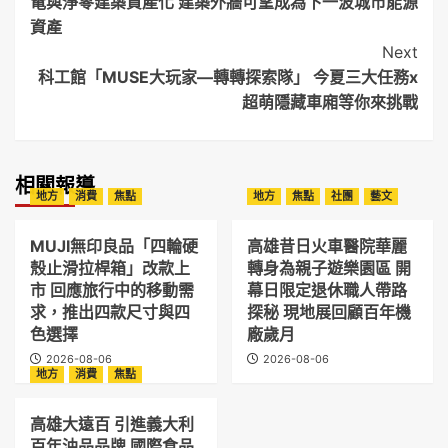
電與淨零建築資產化 建築外牆可望成為下一波城市能源
資產
Next
科工館「MUSE大玩家—轉轉探索隊」 今夏三大任務x
超萌隱藏車廂等你來挑戰
相關報導
地方
消費
焦點
地方
焦點
社團
藝文
MUJI無印良品「四輪硬
高雄昔日火車醫院華麗
殼止滑拉桿箱」改款上
轉身為親子遊樂園區 開
市 回應旅行中的移動需
幕日限定退休職人帶路
求，推出四款尺寸與四
探秘 現地展回顧百年機
色選擇
廠歲月
2026-08-06
2026-08-06
地方
消費
焦點
高雄大遠百 引進義大利
百年油品品牌 國際食品