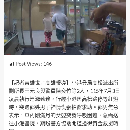
Post Views:
146
【記者吉雄世／高雄報導】小港分局高松派出所
副所長王元良與警員陳奕竹等2人，115年7月3日
凌晨執行巡邏勤務，行經小港區高松路停等紅燈
時，突遇郭姓男子神情慌張拍窗求助。郭男焦急
表示，車內剛滿月的女嬰突發呼吸困難，急需送
往小港醫院，期盼警方協助開道搶得黃金救援時