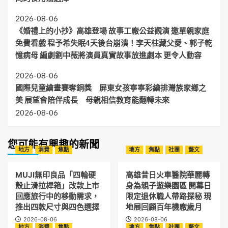
2026-08-06
《婚禮上的小抄》高雄登場 故事工廠公益觀演 邀單親家庭
免費看戲 程予希失眠4天後台崩潰！李天柱藏父愛、郭子乾
憶病母 編劇劉中薇將演員真實故事放進劇本 更令人動容
2026-08-06
國際兒童繪畫賽奪銅獎 屏東女孩寧寧彩繪排灣族家鄉之
美 展望會陪伴成長 母親相信教育能翻轉未來
2026-08-06
您可能有興趣的新聞
地方
消費
焦點
地方
焦點
社團
藝文
MUJI無印良品「四輪硬
高雄昔日火車醫院華麗轉
殼止滑拉桿箱」改款上市
身為親子遊樂園區 開幕日
回應旅行中的移動需求，
限定退休職人帶路探秘 現
推出四款尺寸與四色選擇
地展回顧百年機廠歲月
2026-08-06
2026-08-06
地方
消費
焦點
地方
焦點
社團
藝文