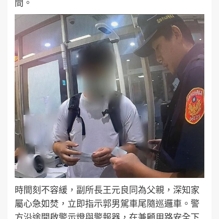
間。
時間刻不容緩，副所長王元良同為父親，深知家
屬心急如焚，立即指示郭男駕車尾隨巡邏車。警
方沿途開啟警示燈與警報器，在兼顧用路安全下