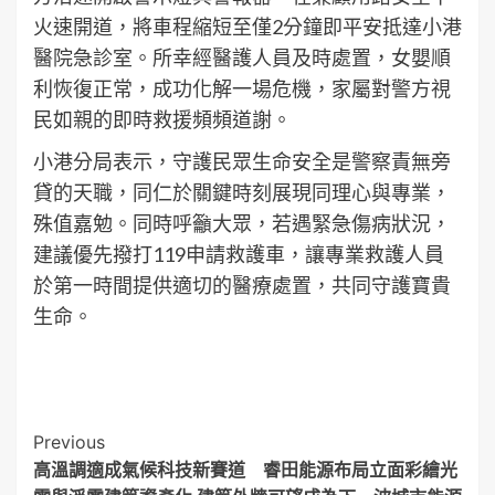
火速開道，將車程縮短至僅2分鐘即平安抵達小港
醫院急診室。所幸經醫護人員及時處置，女嬰順
利恢復正常，成功化解一場危機，家屬對警方視
民如親的即時救援頻頻道謝。
小港分局表示，守護民眾生命安全是警察責無旁
貸的天職，同仁於關鍵時刻展現同理心與專業，
殊值嘉勉。同時呼籲大眾，若遇緊急傷病狀況，
建議優先撥打119申請救護車，讓專業救護人員
於第一時間提供適切的醫療處置，共同守護寶貴
生命。
Post
Previous
高溫調適成氣候科技新賽道 睿田能源布局立面彩繪光
Navigation