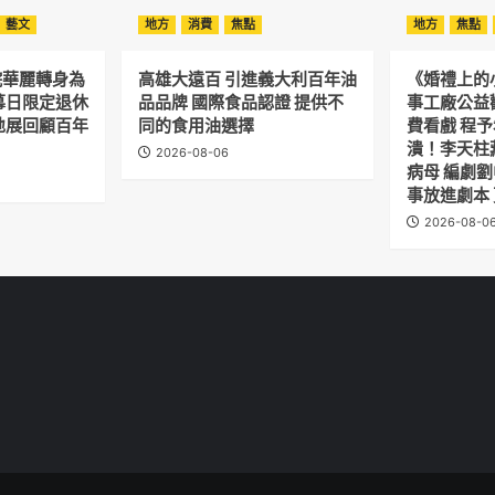
藝文
地方
消費
焦點
地方
焦點
院華麗轉身為
高雄大遠百 引進義大利百年油
《婚禮上的
幕日限定退休
品品牌 國際食品認證 提供不
事工廠公益
地展回顧百年
同的食用油選擇
費看戲 程
潰！李天柱
2026-08-06
病母 編劇
事放進劇本
2026-08-0