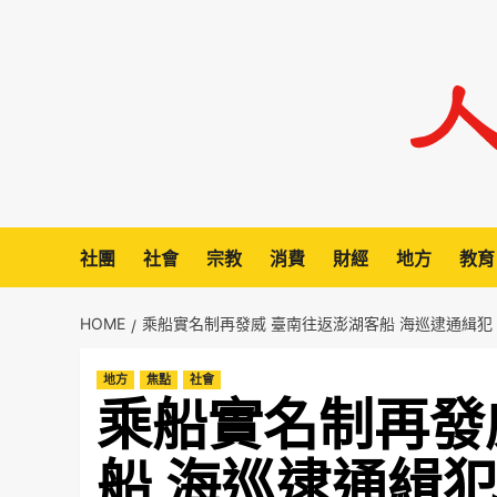
Skip
to
content
社團
社會
宗教
消費
財經
地方
教育
HOME
乘船實名制再發威 臺南往返澎湖客船 海巡逮通緝犯
地方
焦點
社會
乘船實名制再發
船 海巡逮通緝