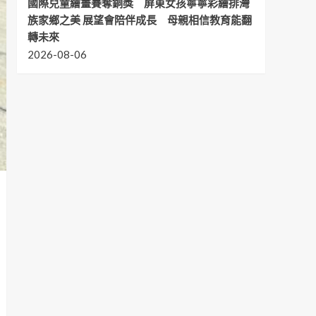
國際兒童繪畫賽奪銅獎 屏東女孩寧寧彩繪排灣
族家鄉之美 展望會陪伴成長 母親相信教育能翻
轉未來
2026-08-06