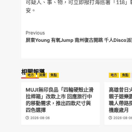
可疑人、事、物，可立即撥打海巡署「118
安。
Post
Previous
屏東Young 有氧Jump 南州復古開跳 千人Disco
Navigation
相關報導
地方
消費
焦點
地方
焦點
MUJI無印良品「四輪硬殼止滑
高雄昔日
拉桿箱」改款上市 回應旅行中
親子遊樂
的移動需求，推出四款尺寸與
職人帶路
四色選擇
機廠歲月
2026-08-06
2026-08-0