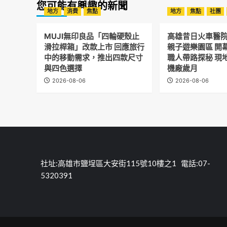
您可能有興趣的新聞
地方
消費
焦點
地方
焦點
社團
MUJI無印良品「四輪硬殼止
高雄昔日火車醫
滑拉桿箱」改款上市 回應旅行
親子遊樂園區 開
中的移動需求，推出四款尺寸
職人帶路探秘 現
與四色選擇
機廠歲月
2026-08-06
2026-08-06
社址:高雄市鹽埕區大安街115號10樓之1 電話:07-
5320391