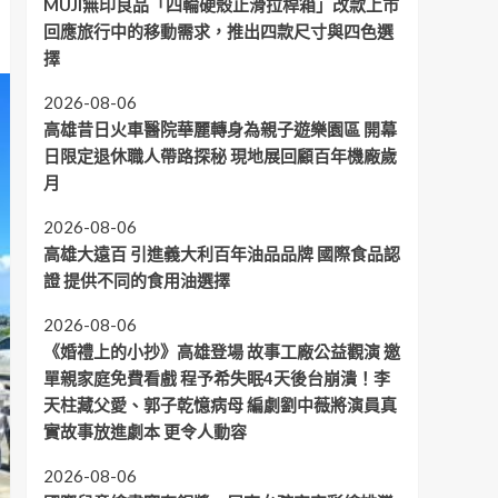
MUJI無印良品「四輪硬殼止滑拉桿箱」改款上市
回應旅行中的移動需求，推出四款尺寸與四色選
擇
2026-08-06
高雄昔日火車醫院華麗轉身為親子遊樂園區 開幕
日限定退休職人帶路探秘 現地展回顧百年機廠歲
月
2026-08-06
高雄大遠百 引進義大利百年油品品牌 國際食品認
證 提供不同的食用油選擇
2026-08-06
《婚禮上的小抄》高雄登場 故事工廠公益觀演 邀
單親家庭免費看戲 程予希失眠4天後台崩潰！李
天柱藏父愛、郭子乾憶病母 編劇劉中薇將演員真
實故事放進劇本 更令人動容
2026-08-06