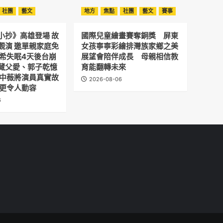
社團
藝文
地方
焦點
社團
藝文
賽事
小抄》高雄登場 故
國際兒童繪畫賽奪銅獎 屏東
觀演 邀單親家庭免
女孩寧寧彩繪排灣族家鄉之美
予希失眠4天後台崩
展望會陪伴成長 母親相信教
藏父愛、郭子乾憶
育能翻轉未來
劉中薇將演員真實故
2026-08-06
 更令人動容
6