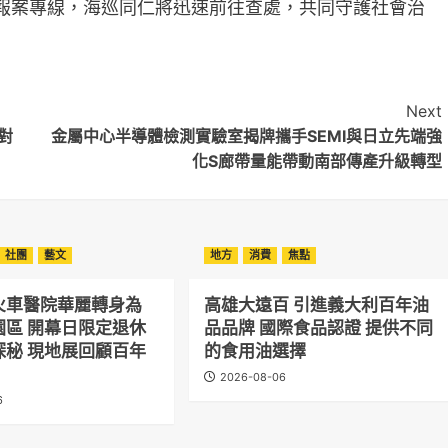
」報案專線，海巡同仁將迅速前往查處，共同守護社會治
Next
派對
金屬中心半導體檢測實驗室揭牌攜手SEMI與日立先端強
化S廊帶量能帶動南部傳產升級轉型
社團
藝文
地方
消費
焦點
火車醫院華麗轉身為
高雄大遠百 引進義大利百年油
園區 開幕日限定退休
品品牌 國際食品認證 提供不同
探秘 現地展回顧百年
的食用油選擇
2026-08-06
6