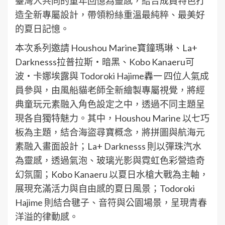
臺灣人共同的童年回憶為靈感，結合成員特色打
造全新專屬設計，帶領粉絲重溫最純粹、最美好
的夏日記憶。
本次系列邀請 Houshou Marine寶鐘瑪琳、La+
Darknesss拉普拉斯・暗黑、Kobo Kanaeru可
波・卡娜埃露與 Todoroki Hajime轟一 四位人氣成
員參與，由風船貓老師全新繪製專屬視覺，將經
典童玩元素融入角色設定之中，透過不同主題呈
現各自獨特魅力。其中，Houshou Marine 以七巧
板為主題，結合海盜尋寶概念，將拼圖與航海元
素融入畫面設計；La+ Darknesss 則以彈珠汽水
為靈感，透過氣泡、玻璃光影與霓虹色彩營造奇
幻氛圍；Kobo Kanaeru 以夏日水槍大戰為主軸，
展現充滿活力與自由感的夏日風景；Todoroki
Hajime 則結合毽子、音符與公園場景，呈現青春
洋溢的律動感。