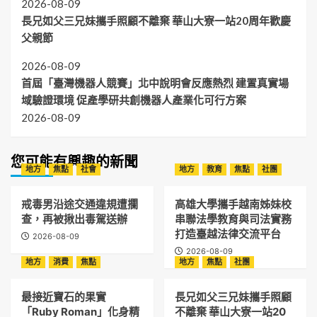
2026-08-09
長兄如父三兄妹攜手照顧不離棄 華山大寮一站20周年歡慶
父親節
2026-08-09
首屆「臺灣機器人競賽」北中說明會反應熱烈 建置真實場
域驗證環境 促產學研共創機器人產業化可行方案
2026-08-09
您可能有興趣的新聞
地方
焦點
社會
地方
教育
焦點
社團
戒毒男沿途交通違規遭攔
高雄大學攜手越南姊妹校
查，再被揪出毒駕送辦
串聯法學教育與司法實務
打造臺越法律交流平台
2026-08-09
2026-08-09
地方
消費
焦點
地方
焦點
社團
最接近寶石的果實
長兄如父三兄妹攜手照顧
「Ruby Roman」化身精
不離棄 華山大寮一站20