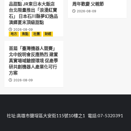
品甜點 JR東日本大飯店
周年歡慶 父親節
台北限量推出「浪漫紅寶
2026-08-09
石」 日本石川縣夢幻逸品
演繹夏末頂級甜點
2026-08-09
地方
焦點
社團
財經
首屆「臺灣機器人競賽」
北中說明會反應熱烈 建置
真實場域驗證環境 促產學
研共創機器人產業化可行
方案
2026-08-09
社址:高雄市鹽埕區大安街115號10樓之1 電話:07-5320391