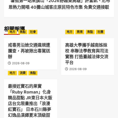
暑假第一站來旗山「2026野趣東高雄」許富凱、尼布
恩熱力開唱 40攤山城客庄原民特色市集 免費交通接駁
相關報導
地方
焦點
社會
地方
教育
焦點
社團
戒毒男沿途交通違規遭
高雄大學攜手越南姊妹
攔查，再被揪出毒駕送
校 串聯法學教育與司法
辦
實務 打造臺越法律交流
平台
2026-08-09
2026-08-09
地方
消費
焦點
最接近寶石的果實
「Ruby Roman」化身
精品甜點 JR東日本大飯
店台北限量推出「浪漫
紅寶石」 日本石川縣夢
幻逸品演繹夏末頂級甜