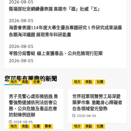
2026-08-05
衛福部社安網績優表揚 高雄市「雄」壯威「五」
2026-08-05
海委會表揚114年度大專生優良專題研究 5 件研究成果涵蓋
各類海洋議題 展現青年科研能量
2026-08-05
苓雅分局警組 線上查獲毒品、公共危險現行犯案
2026-08-05
您可能有興趣的新聞
地方
焦點
社會
地方
焦點
社團
男子見警心虛拒檢逃逸 勇
世界冠軍現聲勞工局深愛
警強勢逮捕依刑法妨害公
築夢市集 激勵身心障礙者
務、公共危險及毒品危害
在各領域發光發熱
防制條例送辦
2026-08-05
2026-08-05
地方
焦點
社團
賽事
地方
焦點
社團