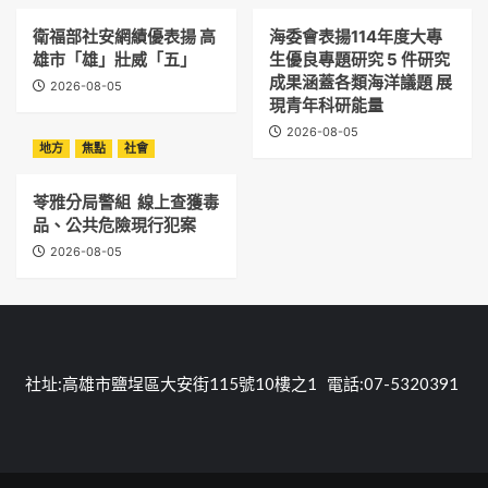
衛福部社安網績優表揚 高
海委會表揚114年度大專
雄市「雄」壯威「五」
生優良專題研究 5 件研究
成果涵蓋各類海洋議題 展
2026-08-05
現青年科研能量
2026-08-05
地方
焦點
社會
苓雅分局警組 線上查獲毒
品、公共危險現行犯案
2026-08-05
社址:高雄市鹽埕區大安街115號10樓之1 電話:07-5320391