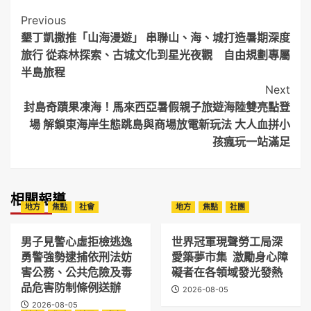
Post
Previous
墾丁凱撒推「山海漫遊」 串聯山、海、城打造暑期深度
Navigation
旅行 從森林探索、古城文化到星光夜觀 自由規劃專屬
半島旅程
Next
封島奇蹟果凍海！馬來西亞暑假親子旅遊海陸雙亮點登
場 解鎖東海岸生態跳島與商場放電新玩法 大人血拼小
孩瘋玩一站滿足
相關報導
地方
焦點
社會
地方
焦點
社團
男子見警心虛拒檢逃逸
世界冠軍現聲勞工局深
勇警強勢逮捕依刑法妨
愛築夢市集 激勵身心障
害公務、公共危險及毒
礙者在各領域發光發熱
品危害防制條例送辦
2026-08-05
2026-08-05