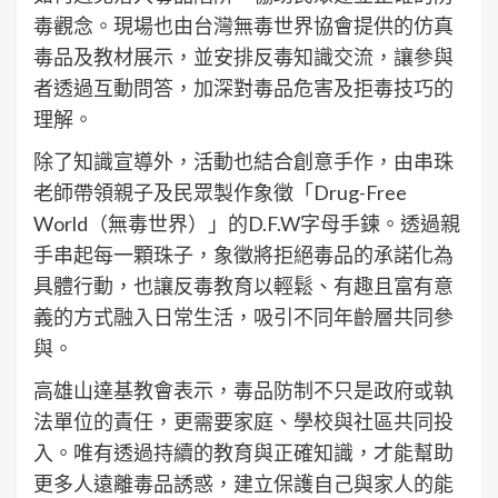
毒觀念。現場也由台灣無毒世界協會提供的仿真
毒品及教材展示，並安排反毒知識交流，讓參與
者透過互動問答，加深對毒品危害及拒毒技巧的
理解。
除了知識宣導外，活動也結合創意手作，由串珠
老師帶領親子及民眾製作象徵「Drug-Free
World（無毒世界）」的D.F.W字母手鍊。透過親
手串起每一顆珠子，象徵將拒絕毒品的承諾化為
具體行動，也讓反毒教育以輕鬆、有趣且富有意
義的方式融入日常生活，吸引不同年齡層共同參
與。
高雄山達基教會表示，毒品防制不只是政府或執
法單位的責任，更需要家庭、學校與社區共同投
入。唯有透過持續的教育與正確知識，才能幫助
更多人遠離毒品誘惑，建立保護自己與家人的能