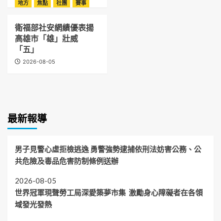
地方
焦點
社團
賽事
衛福部社安網績優表揚
高雄市「雄」壯威
「五」
2026-08-05
最新報導
男子見警心虛拒檢逃逸 勇警強勢逮捕依刑法妨害公務、公
共危險及毒品危害防制條例送辦
2026-08-05
世界冠軍現聲勞工局深愛築夢市集 激勵身心障礙者在各領
域發光發熱