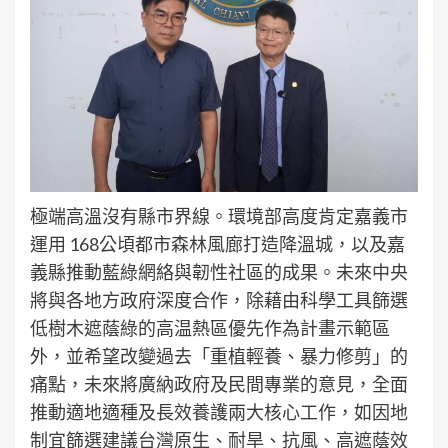
極端高溫沒有縣市界線。環境部高度肯定嘉義市
運用 168公頃都市森林風廊打造降溫城，以及嘉
義縣推動藍綠網絡與韌性社區的成果。未來中央
將與各地方政府深度合作，除藉由科學工具篩選
低樹木遮蔭綠的高温熱區優先作為計畫示範區
外，並希望改變過去「重植輕養、暴力修剪」的
痛點，未來將廣納政府及民間專業的意見，全面
推動適地適種及長效養護兩大核心工作，如因地
制宜篩選建議台灣原生、耐旱、抗風、高遮蔭效