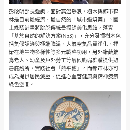
彭啟明部長強調，面對高溫熱浪，樹木與都市森
林是目前最經濟、最自然的「城市退燒藥」。國
土綠蔭計畫將跳脫傳統景觀綠美化思維，落實
「基於自然的解決方案(NbS)」，充分發揮樹木包
括氣候調適與極端降溫、大氣空氣品質淨化、捍
衛在地生物多樣性等多元戰略功用，另外綠蔭能
為老人、幼童及戶外勞工等氣候脆弱群體提供避
暑庇護所，實踐社會「熱平權」。而都市林亦可
成為提供居民減壓、促進心血管健康與精神療癒
綠色空間。