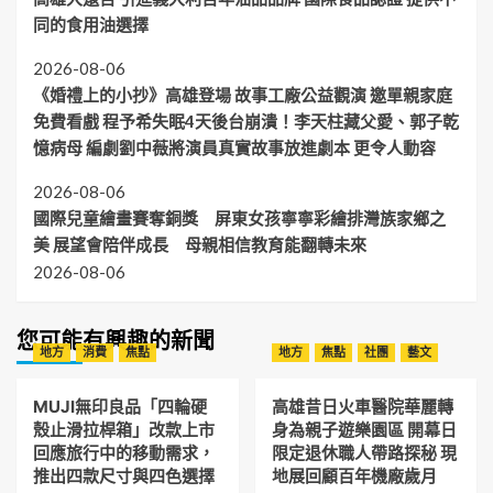
同的食用油選擇
2026-08-06
《婚禮上的小抄》高雄登場 故事工廠公益觀演 邀單親家庭
免費看戲 程予希失眠4天後台崩潰！李天柱藏父愛、郭子乾
憶病母 編劇劉中薇將演員真實故事放進劇本 更令人動容
2026-08-06
國際兒童繪畫賽奪銅獎 屏東女孩寧寧彩繪排灣族家鄉之
美 展望會陪伴成長 母親相信教育能翻轉未來
2026-08-06
您可能有興趣的新聞
地方
消費
焦點
地方
焦點
社團
藝文
MUJI無印良品「四輪硬
高雄昔日火車醫院華麗轉
殼止滑拉桿箱」改款上市
身為親子遊樂園區 開幕日
回應旅行中的移動需求，
限定退休職人帶路探秘 現
推出四款尺寸與四色選擇
地展回顧百年機廠歲月