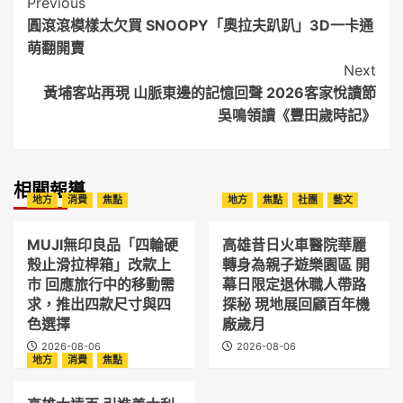
Post
Previous
圓滾滾模樣太欠買 SNOOPY「奧拉夫趴趴」3D一卡通
Navigation
萌翻開賣
Next
黃埔客站再現 山脈東邊的記憶回聲 2026客家悅讀節
吳鳴領讀《豐田歲時記》
相關報導
地方
消費
焦點
地方
焦點
社團
藝文
MUJI無印良品「四輪硬
高雄昔日火車醫院華麗
殼止滑拉桿箱」改款上
轉身為親子遊樂園區 開
市 回應旅行中的移動需
幕日限定退休職人帶路
求，推出四款尺寸與四
探秘 現地展回顧百年機
色選擇
廠歲月
2026-08-06
2026-08-06
地方
消費
焦點