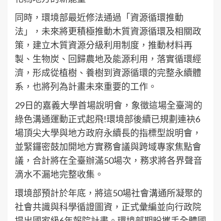
同時，環境部最近修法通過「資源循環推動
法」，未來將更積極推動木質資源循環及相關政
策，建立木質資源分級利用制度，推動材料再
製、生物炭、回歸農地及能源利用，落實循環經
濟，形成從植樹、養樹到資源循環的完整永續體
系，也將列為計畫未來重要的工作。
29日的嘉義大學首場說明會，象徵這場全臺灣的
綠色溝通運動正式起飛!環境部後續已規劃連袂6
場頂尖大學與地方政府永續長的指標型說明會，
並緊鑼密鼓加開地方實務會議與跨域專家焦點會
議，合計將在全臺辦滿50場次，務求將各界聲音
滴水不漏地完整收集。
環境部預計於年底，將這50場社會溝通所凝聚的
社會共識與科學循證圖資，正式彙編並向行政院
提出國家級6年報院計畫。環境部期盼攜手全體國