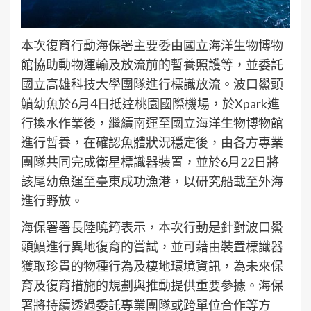
本次復育行動海保署主要委由國立海洋生物博物
館協助動物運輸及放流前的暫養照護等，並委託
國立高雄科技大學團隊進行標識放流。波口鱟頭
鱝幼魚於6月4日抵達桃園國際機場，於Xpark進
行換水作業後，繼續南運至國立海洋生物博物館
進行暫養，在確認魚體狀況穩定後，由各方專業
團隊共同完成衛星標識器裝置，並於6月22日將
該尾幼魚運至臺東成功漁港，以研究船載至外海
進行野放。
海保署署長陸曉筠表示，本次行動是針對波口鱟
頭鱝進行異地復育的嘗試，並可藉由裝置標識器
獲取珍貴的物種行為及棲地環境資訊，為未來保
育及復育措施的規劃與推動提供重要參據。海保
署將持續透過委託專業團隊或跨單位合作等方