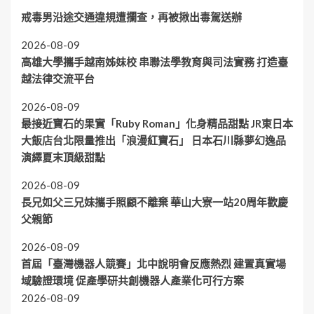
戒毒男沿途交通違規遭攔查，再被揪出毒駕送辦
2026-08-09
高雄大學攜手越南姊妹校 串聯法學教育與司法實務 打造臺
越法律交流平台
2026-08-09
最接近寶石的果實「Ruby Roman」化身精品甜點 JR東日本
大飯店台北限量推出「浪漫紅寶石」 日本石川縣夢幻逸品
演繹夏末頂級甜點
2026-08-09
長兄如父三兄妹攜手照顧不離棄 華山大寮一站20周年歡慶
父親節
2026-08-09
首屆「臺灣機器人競賽」北中說明會反應熱烈 建置真實場
域驗證環境 促產學研共創機器人產業化可行方案
2026-08-09