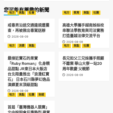
您可能有興趣的新聞
地方
焦點
社會
地方
教育
焦點
社團
戒毒男沿途交通違規遭攔
高雄大學攜手越南姊妹校
查，再被揪出毒駕送辦
串聯法學教育與司法實務
打造臺越法律交流平台
2026-08-09
2026-08-09
地方
消費
焦點
地方
焦點
社團
最接近寶石的果實
長兄如父三兄妹攜手照顧
「Ruby Roman」化身精
不離棄 華山大寮一站20
品甜點 JR東日本大飯店
周年歡慶 父親節
台北限量推出「浪漫紅寶
2026-08-09
石」 日本石川縣夢幻逸品
演繹夏末頂級甜點
2026-08-09
地方
焦點
社團
財經
首屆「臺灣機器人競賽」
北中說明會反應熱烈 建置