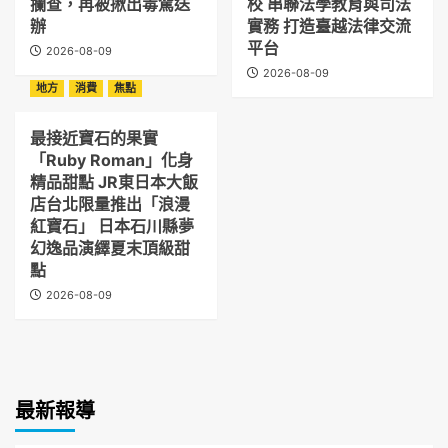
攔查，再被揪出毒駕送
校 串聯法學教育與司法
辦
實務 打造臺越法律交流
平台
2026-08-09
2026-08-09
地方
消費
焦點
最接近寶石的果實
「Ruby Roman」化身
精品甜點 JR東日本大飯
店台北限量推出「浪漫
紅寶石」 日本石川縣夢
幻逸品演繹夏末頂級甜
點
2026-08-09
最新報導