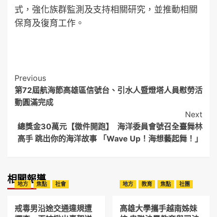
式，強化族群監測及支持相關研究，並推動相關
保育及復育工作。
Post
Previous
第72屆航海節高雄區信號台、引水人暨燈塔人員慰勞活
Navigation
動圓滿完成
Next
總獎金30萬元【徵件開跑】 海洋委員會號召全臺舞林
高手 跳出你的海洋故事 「Wave Up！海想藝起舞！」
相關報導
地方
焦點
社會
地方
教育
焦點
社團
戒毒男沿途交通違規遭
高雄大學攜手越南姊妹