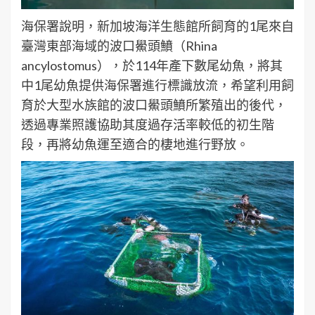
海保署說明，新加坡海洋生態館所飼育的1尾來自
臺灣東部海域的波口鱟頭鱝（Rhina
ancylostomus），於114年產下數尾幼魚，將其
中1尾幼魚提供海保署進行標識放流，希望利用飼
育於大型水族館的波口鱟頭鱝所繁殖出的後代，
透過專業照護協助其度過存活率較低的初生階
段，再將幼魚運至適合的棲地進行野放。