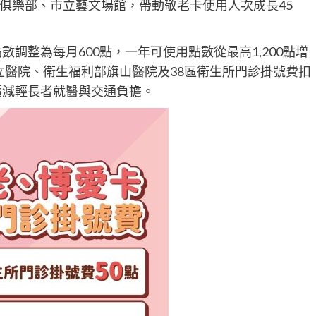
俱樂部、市立藝文場館，帶動敬老卡使用人次成長45
數調整為每月600點，一年可使用點數從最高1,200點增
市立醫院、衛生福利部旗山醫院及38區衛生所門診掛號費扣
續減輕長者就醫與交通負擔。