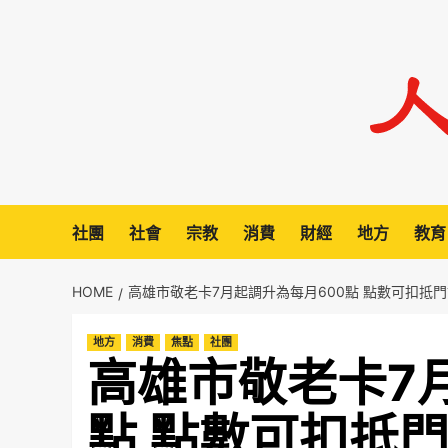
Skip
to
content
社團
社會
宗教
消費
財經
地方
教育
HOME
高雄市敬老卡7月起調升為每月600點 點數可扣抵
地方
消費
焦點
社團
高雄市敬老卡7
點 點數可扣抵