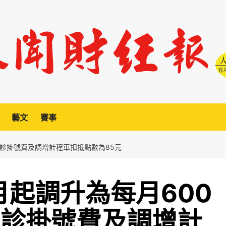
藝文
賽事
門診掛號費及調增計程車扣抵點數為85元
月起調升為每月600
門診掛號費及調增計