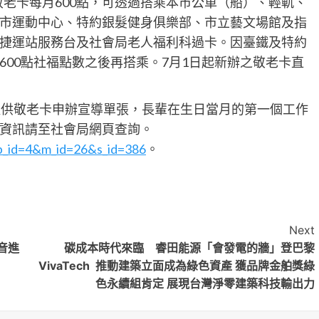
換敬老卡每月600點，可透過搭乘本市公車（船）、輕軌、
市運動中心、特約銀髮健身俱樂部、市立藝文場館及指
捷運站服務台及社會局老人福利科過卡。因臺鐵及特約
00點社福點數之後再搭乘。7月1日起新辦之敬老卡直
提供敬老卡申辦宣導單張，長輩在生日當月的第一個工作
資訊請至社會局網頁查詢。
&b_id=4&m_id=26&s_id=386
。
Next
音進
碳成本時代來臨 睿田能源「會發電的牆」登巴黎
VivaTech 推動建築立面成為綠色資產 獲品牌金舶獎綠
色永續組肯定 展現台灣淨零建築科技輸出力