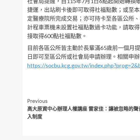
社會局提醒，自115年7月1日6點起開始轉
捷運，出站刷卡後即可取得社福點數；或至本
定醫療院所完成交易；亦可持卡至各區公所、
計程車票機未設置社福點數過卡功能，請取得6
接取得600點社福點數。
目前各區公所皆主動於長輩滿65歲前一個月
日即可至區公所或社會局申請辦理。相關申辦
https://socbu.kcg.gov.tw/index.php?prog=2
Post
Previous
高大原資中心辦理人權講座 雷家佳：讓被忽略的聲
Navigation
入制度