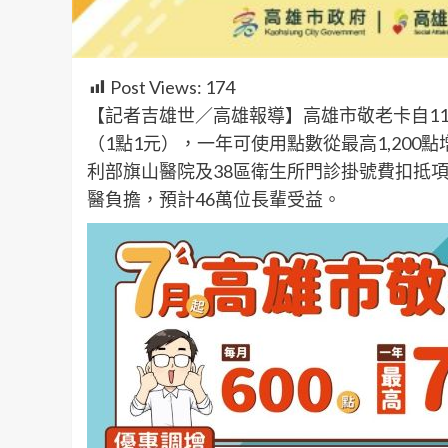
Post Views:
174
【記者吉雄世／高雄報導】高雄市敬老卡自115
（1點1元），一年可使用點數從最高1,200
利部旗山醫院及38區衛生所門診掛號費扣抵
醫負擔，預計46萬位長輩受益。