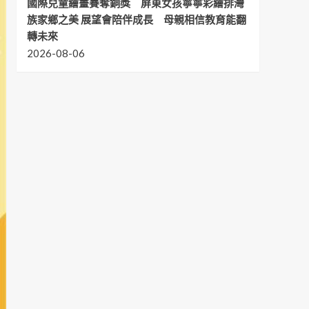
國際兒童繪畫賽奪銅獎 屏東女孩寧寧彩繪排灣
族家鄉之美 展望會陪伴成長 母親相信教育能翻
轉未來
2026-08-06