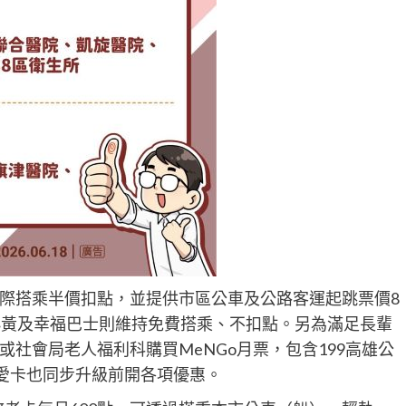
際搭乘半價扣點，並提供市區公車及公路客運起跳票價8
小黃及幸福巴士則維持免費搭乘、不扣點。另為滿足長輩
社會局老人福利科購買MeNGo月票，包含199高雄公
博愛卡也同步升級前開各項優惠。