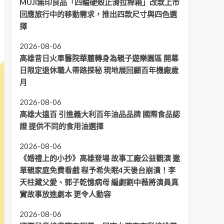
MUJI無印良品「四輪硬殼止滑拉桿箱」改款上市
回應旅行中的移動需求，推出四款尺寸與四色選
擇
2026-08-06
高雄昔日火車醫院華麗轉身為親子遊樂園區 開幕
日限定退休職人帶路探秘 現地展回顧百年機廠歲
月
2026-08-06
高雄大遠百 引進義大利百年油品品牌 國際食品認
證 提供不同的食用油選擇
2026-08-06
《婚禮上的小抄》高雄登場 故事工廠公益觀演 邀
單親家庭免費看戲 程予希失眠4天後台崩潰！李
天柱藏父愛、郭子乾憶病母 編劇劉中薇將演員真
實故事放進劇本 更令人動容
2026-08-06