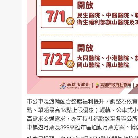
市公車及渡輪配合整體福利提升，調整為依實
點、單趟最高16點上限優惠；輕軌、公車式
高需求交通需求，亦可持社福點數至各區公所或
車暢遊月票及399高雄市區通勤月票方案。