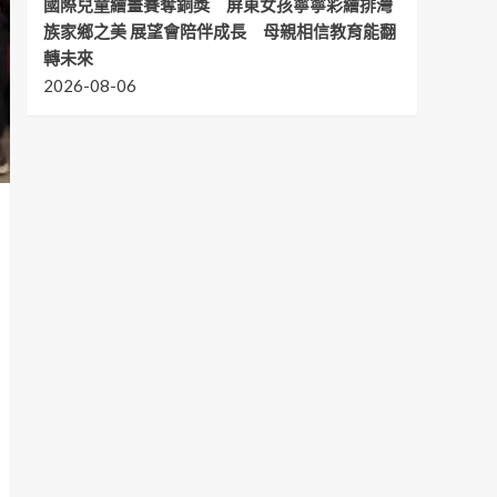
國際兒童繪畫賽奪銅獎 屏東女孩寧寧彩繪排灣
族家鄉之美 展望會陪伴成長 母親相信教育能翻
轉未來
2026-08-06