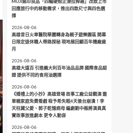
MUJI無印良品「四輪硬殼止滑拉桿箱」改款上市
回應旅行中的移動需求，推出四款尺寸與四色選
擇
2026-08-06
高雄昔日火車醫院華麗轉身為親子遊樂園區 開幕
日限定退休職人帶路探秘 現地展回顧百年機廠歲
月
2026-08-06
高雄大遠百 引進義大利百年油品品牌 國際食品認
證 提供不同的食用油選擇
2026-08-06
《婚禮上的小抄》高雄登場 故事工廠公益觀演 邀
單親家庭免費看戲 程予希失眠4天後台崩潰！李
天柱藏父愛、郭子乾憶病母 編劇劉中薇將演員真
實故事放進劇本 更令人動容
2026-08-06