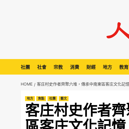
Skip
to
content
社團
社會
宗教
消費
財經
地方
教育
HOME
客庄村史作者齊聚六堆，傳承中南東區客庄文化記
地方
焦點
社團
藝文
客庄村史作者齊
區客庄文化記憶