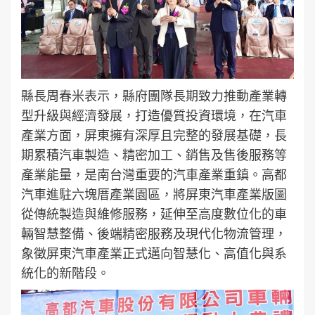
縣長周春米表示，縣府團隊長期致力推動產業轉
型升級與經濟發展，打造優質投資環境，在汽車
產業方面，屏東擁有深厚且完整的發展基礎，長
期累積汽車製造、精密加工、銷售及售後服務等
產業能量，是南台灣重要的汽車產業重鎮。高都
汽車進駐六塊厝產業園區，將屏東汽車產業版圖
從傳統製造與維修服務，延伸至高度數位化的車
輛智慧整備、後端精密服務及現代化物流管理，
象徵屏東汽車產業正式邁向智慧化、高值化與系
統化的新階段。