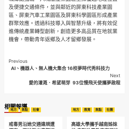
及便捷交通條件，並與鄰近的屏東科技產業園
區、屏東汽車工業園區及屏東科學園區形成產業
群聚效應。透過科技導入與智慧升級，將有效促
進傳統產業轉型創新，創造更多高品質在地就業
機會，帶動青年返鄉及人才留鄉發展。
Post
Previous
AI、機器人、無人機大集合 16校夢時代秀科技力
Navigation
Next
愛的灌溉．希望萌芽 93位慢飛天使攜夢啟程
相關報導
地方
焦點
社會
地方
教育
焦點
社團
戒毒男沿途交通違規遭
高雄大學攜手越南姊妹