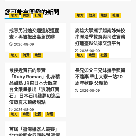
您可能有興趣的新聞
地方
焦點
社會
地方
教育
焦點
社團
戒毒男沿途交通違規遭攔
高雄大學攜手越南姊妹校
查，再被揪出毒駕送辦
串聯法學教育與司法實務
打造臺越法律交流平台
2026-08-09
2026-08-09
地方
消費
焦點
地方
焦點
社團
最接近寶石的果實
長兄如父三兄妹攜手照顧
「Ruby Roman」化身精
不離棄 華山大寮一站20
品甜點 JR東日本大飯店
周年歡慶 父親節
台北限量推出「浪漫紅寶
2026-08-09
石」 日本石川縣夢幻逸品
演繹夏末頂級甜點
2026-08-09
地方
焦點
社團
財經
首屆「臺灣機器人競賽」
北中說明會反應熱烈 建置