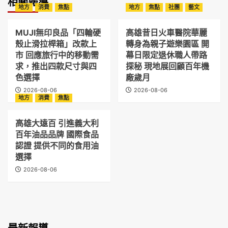
相關報導
地方
消費
焦點
地方
焦點
社團
藝文
MUJI無印良品「四輪硬
高雄昔日火車醫院華麗
殼止滑拉桿箱」改款上
轉身為親子遊樂園區 開
市 回應旅行中的移動需
幕日限定退休職人帶路
求，推出四款尺寸與四
探秘 現地展回顧百年機
色選擇
廠歲月
2026-08-06
2026-08-06
地方
消費
焦點
高雄大遠百 引進義大利
百年油品品牌 國際食品
認證 提供不同的食用油
選擇
2026-08-06