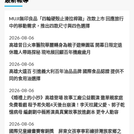
最新報導
MUJI無印良品「四輪硬殼止滑拉桿箱」改款上市 回應旅行
中的移動需求，推出四款尺寸與四色選擇
2026-08-06
高雄昔日火車醫院華麗轉身為親子遊樂園區 開幕日限定退
休職人帶路探秘 現地展回顧百年機廠歲月
2026-08-06
高雄大遠百 引進義大利百年油品品牌 國際食品認證 提供不
同的食用油選擇
2026-08-06
《婚禮上的小抄》高雄登場 故事工廠公益觀演 邀單親家庭
免費看戲 程予希失眠4天後台崩潰！李天柱藏父愛、郭子乾
憶病母 編劇劉中薇將演員真實故事放進劇本 更令人動容
2026-08-06
國際兒童繪畫賽奪銅獎 屏東女孩寧寧彩繪排灣族家鄉之