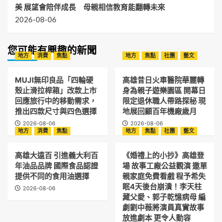
美 展望會陪伴成長 母親相信教育能翻轉未來
2026-08-06
您可能有興趣的新聞
地方
消費
焦點
地方
焦點
社團
藝文
MUJI無印良品「四輪硬
高雄昔日火車醫院華麗轉
殼止滑拉桿箱」改款上市
身為親子遊樂園區 開幕日
回應旅行中的移動需求，
限定退休職人帶路探秘 現
推出四款尺寸與四色選擇
地展回顧百年機廠歲月
2026-08-06
2026-08-06
地方
消費
焦點
地方
焦點
社團
藝文
高雄大遠百 引進義大利百
《婚禮上的小抄》高雄登
年油品品牌 國際食品認證
場 故事工廠公益觀演 邀單
提供不同的食用油選擇
親家庭免費看戲 程予希失
眠4天後台崩潰！李天柱
2026-08-06
藏父愛、郭子乾憶病母 編
劇劉中薇將演員真實故事
放進劇本 更令人動容