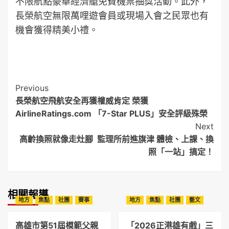
不限航點豪華經濟艙免費機票抽獎活動。此外，
長榮航空無限萬哩遊會員或現場入會之民眾也有
機會獲得精美小禮。
Post
Previous
長榮航空飛航安全再獲權威肯定 榮獲
Navigation
AirlineRatings.com 「7-Star PLUS」安全評級殊榮
Next
高齡換照就像走灶腳 監理所前進旗津 體檢、上課、換
照「一站」搞定！
相關報導
地方
焦點
社團
賽事
地方
焦點
社團
藝文
高雄市第51屆模範父親
「2026正港雄有戲」三