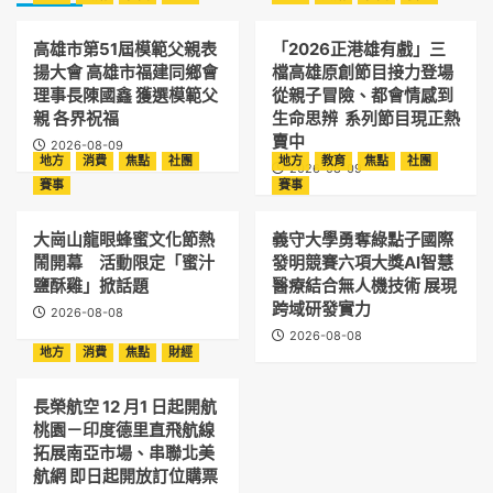
高雄市第51屆模範父親表
「2026正港雄有戲」三
揚大會 高雄市福建同鄉會
檔高雄原創節目接力登場
理事長陳國鑫 獲選模範父
從親子冒險、都會情感到
親 各界祝福
生命思辨 系列節目現正熱
賣中
2026-08-09
地方
消費
焦點
社團
地方
教育
焦點
社團
2026-08-09
賽事
賽事
大崗山龍眼蜂蜜文化節熱
義守大學勇奪綠點子國際
鬧開幕 活動限定「蜜汁
發明競賽六項大獎AI智慧
鹽酥雞」掀話題
醫療結合無人機技術 展現
跨域研發實力
2026-08-08
2026-08-08
地方
消費
焦點
財經
長榮航空 12 月1 日起開航
桃園－印度德里直飛航線
拓展南亞市場、串聯北美
航網 即日起開放訂位購票