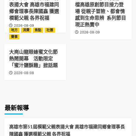
表揚大會 高雄市福建同
檔高雄原創節目接力登
鄉會理事長陳國鑫 獲選
場 從親子冒險、都會情
模範父親 各界祝福
感到生命思辨 系列節目
現正熱賣中
2026-08-09
地方
消費
焦點
社團
2026-08-09
賽事
大崗山龍眼蜂蜜文化節
熱鬧開幕 活動限定
「蜜汁鹽酥雞」掀話題
2026-08-08
最新報導
高雄市第51屆模範父親表揚大會 高雄市福建同鄉會理事長
陳國鑫 獲選模範父親 各界祝福