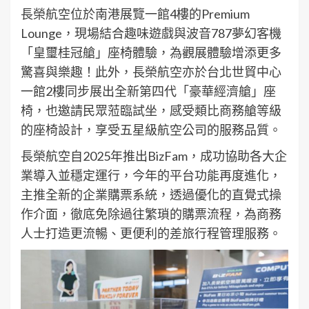
長榮航空位於南港展覽一館4樓的Premium
Lounge，現場結合趣味遊戲與波音787夢幻客機
「皇璽桂冠艙」座椅體驗，為觀展體驗增添更多
驚喜與樂趣！此外，長榮航空亦於台北世貿中心
一館2樓同步展出全新第四代「豪華經濟艙」座
椅，也邀請民眾蒞臨試坐，感受類比商務艙等級
的座椅設計，享受五星級航空公司的服務品質。
長榮航空自2025年推出BizFam，成功協助各大企
業導入並穩定運行，今年的平台功能再度進化，
主推全新的企業購票系統，透過優化的直覺式操
作介面，徹底免除過往繁瑣的購票流程，為商務
人士打造更流暢、更便利的差旅行程管理服務。