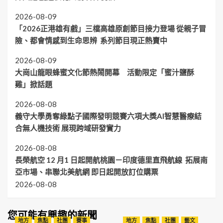
2026-08-09
「2026正港雄有戲」三檔高雄原創節目接力登場 從親子冒
險、都會情感到生命思辨 系列節目現正熱賣中
2026-08-09
大崗山龍眼蜂蜜文化節熱鬧開幕 活動限定「蜜汁鹽酥
雞」掀話題
2026-08-08
義守大學勇奪綠點子國際發明競賽六項大獎AI智慧醫療結
合無人機技術 展現跨域研發實力
2026-08-08
長榮航空 12 月1 日起開航桃園－印度德里直飛航線 拓展南
亞市場、串聯北美航網 即日起開放訂位購票
2026-08-08
您可能有興趣的新聞
地方
焦點
社團
賽事
地方
焦點
社團
藝文