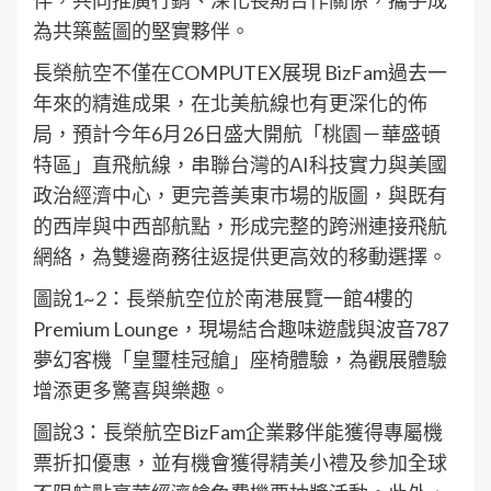
伴，共同推廣行銷、深化長期合作關係，攜手成
為共築藍圖的堅實夥伴。
長榮航空不僅在COMPUTEX展現 BizFam過去一
年來的精進成果，在北美航線也有更深化的佈
局，預計今年6月26日盛大開航「桃園－華盛頓
特區」直飛航線，串聯台灣的AI科技實力與美國
政治經濟中心，更完善美東市場的版圖，與既有
的西岸與中西部航點，形成完整的跨洲連接飛航
網絡，為雙邊商務往返提供更高效的移動選擇。
圖說1~2：長榮航空位於南港展覽一館4樓的
Premium Lounge，現場結合趣味遊戲與波音787
夢幻客機「皇璽桂冠艙」座椅體驗，為觀展體驗
增添更多驚喜與樂趣。
圖說3：長榮航空BizFam企業夥伴能獲得專屬機
票折扣優惠，並有機會獲得精美小禮及參加全球