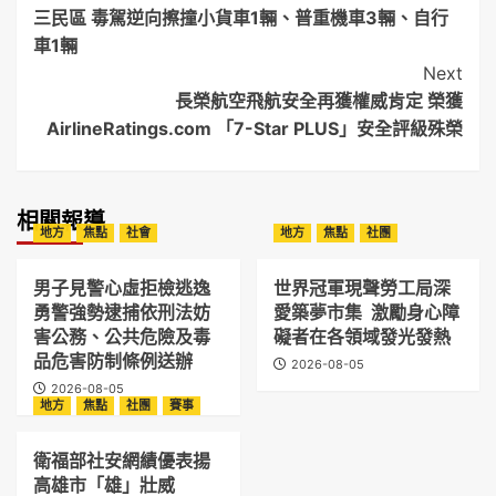
三民區 毒駕逆向擦撞小貨車1輛、普重機車3輛、自行
Navigation
車1輛
Next
長榮航空飛航安全再獲權威肯定 榮獲
AirlineRatings.com 「7-Star PLUS」安全評級殊榮
相關報導
地方
焦點
社會
地方
焦點
社團
男子見警心虛拒檢逃逸
世界冠軍現聲勞工局深
勇警強勢逮捕依刑法妨
愛築夢市集 激勵身心障
害公務、公共危險及毒
礙者在各領域發光發熱
品危害防制條例送辦
2026-08-05
2026-08-05
地方
焦點
社團
賽事
衛福部社安網績優表揚
高雄市「雄」壯威