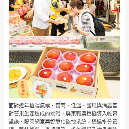
面對近年極端氣候、豪雨、低溫、強風與病蟲害
對芒果生產造成的挑戰，屏東職農積極導入帷幕
設施、隔雨網室與智慧化監控系統，透過水分管