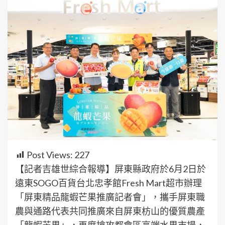
Post Views:
227
【記者吉雄世綜合報導】屏東縣政府於6月2日於
遠東SOGO百貨台北忠孝館Fresh Mart超市辦理
「屏東精品龍蝦芒果推廣記者會」，攜手屏東職
農與通路代表共同推廣來自屏東枋山的優質農產
「龍蝦芒果」，再度搶攻都會區高端水果市場，