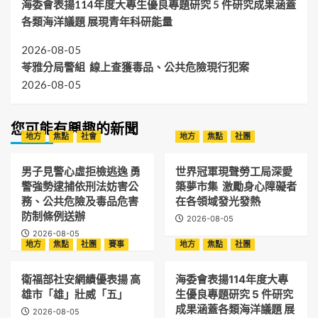
海委會表揚114年度大專生優良專題研究 5 件研究成果涵蓋
各類海洋議題 展現青年科研能量
2026-08-05
苓雅分局警組 線上查獲毒品、公共危險現行犯案
2026-08-05
您可能有興趣的新聞
地方
焦點
社會
地方
焦點
社團
男子見警心虛拒檢逃逸 勇
世界冠軍現聲勞工局深愛
警強勢逮捕依刑法妨害公
築夢市集 激勵身心障礙者
務、公共危險及毒品危害
在各領域發光發熱
防制條例送辦
2026-08-05
2026-08-05
地方
焦點
社團
賽事
地方
焦點
社團
衛福部社安網績優表揚 高
海委會表揚114年度大專
雄市「雄」壯威「五」
生優良專題研究 5 件研究
成果涵蓋各類海洋議題 展
2026-08-05