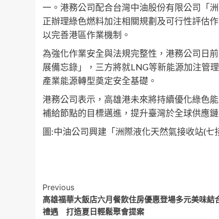
一。港務公司配合台灣中油股份有限公司「洲
正辦理綠色燃料加注相關規劃及可行性評估作業
以完善港區作業機制。
為強化作業安全與法規完整性，港務公司日前
展備忘錄」，三方將就LNG等新能源加注管
產業能源轉型奠定安全基礎。
港務公司表示，高雄港未來將持續優化綠色能
補給節點的目標邁進，提升臺灣於全球供應鏈
圖:中油公司興建「洲際液化天然氣接收站(七接
Post
Previous
高雄福華大飯店六月餐飲住房優惠登場多元美味結
Navigation
禮遇 打造夏日輕鬆聚會提案