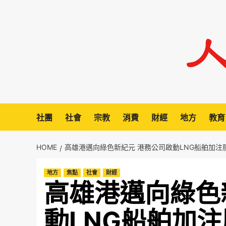
Skip
to
content
社團
社會
宗教
消費
財經
地方
教育
HOME
高雄港邁向綠色新紀元 港務公司啟動LNG船舶加注
地方
焦點
社會
財經
高雄港邁向綠色
動LNG船舶加注