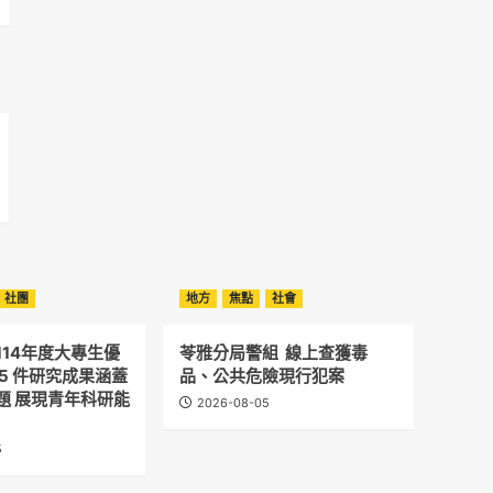
社團
地方
焦點
社會
114年度大專生優
苓雅分局警組 線上查獲毒
5 件研究成果涵蓋
品、公共危險現行犯案
題 展現青年科研能
2026-08-05
5