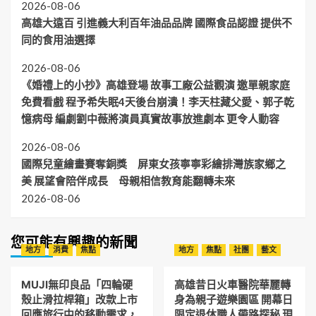
2026-08-06
高雄大遠百 引進義大利百年油品品牌 國際食品認證 提供不
同的食用油選擇
2026-08-06
《婚禮上的小抄》高雄登場 故事工廠公益觀演 邀單親家庭
免費看戲 程予希失眠4天後台崩潰！李天柱藏父愛、郭子乾
憶病母 編劇劉中薇將演員真實故事放進劇本 更令人動容
2026-08-06
國際兒童繪畫賽奪銅獎 屏東女孩寧寧彩繪排灣族家鄉之
美 展望會陪伴成長 母親相信教育能翻轉未來
2026-08-06
您可能有興趣的新聞
地方
消費
焦點
地方
焦點
社團
藝文
MUJI無印良品「四輪硬
高雄昔日火車醫院華麗轉
殼止滑拉桿箱」改款上市
身為親子遊樂園區 開幕日
回應旅行中的移動需求，
限定退休職人帶路探秘 現