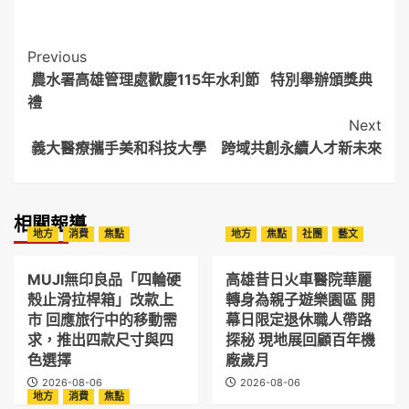
Post
Previous
農水署高雄管理處歡慶115年水利節 特別舉辦頒獎典
Navigation
禮
Next
義大醫療攜手美和科技大學 跨域共創永續人才新未來
相關報導
地方
消費
焦點
地方
焦點
社團
藝文
MUJI無印良品「四輪硬
高雄昔日火車醫院華麗
殼止滑拉桿箱」改款上
轉身為親子遊樂園區 開
市 回應旅行中的移動需
幕日限定退休職人帶路
求，推出四款尺寸與四
探秘 現地展回顧百年機
色選擇
廠歲月
2026-08-06
2026-08-06
地方
消費
焦點