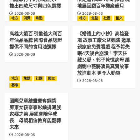
推出四款尺寸與四色選擇
地展回顧百年機廠歲月
2026-08-06
2026-08-06
地方
消費
焦點
地方
焦點
社團
藝文
高雄大遠百 引進義大利百
《婚禮上的小抄》高雄登
年油品品牌 國際食品認證
場 故事工廠公益觀演 邀單
提供不同的食用油選擇
親家庭免費看戲 程予希失
眠4天後台崩潰！李天柱
2026-08-06
藏父愛、郭子乾憶病母 編
劇劉中薇將演員真實故事
放進劇本 更令人動容
地方
焦點
社團
藝文
2026-08-06
賽事
國際兒童繪畫賽奪銅獎
屏東女孩寧寧彩繪排灣族
家鄉之美 展望會陪伴成
長 母親相信教育能翻轉
未來
2026-08-06