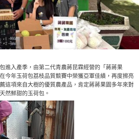
包進入產季，由第二代青農蔣昆霖經營的「蔣蔣果
在今年玉荷包荔枝品質競賽中榮獲亞軍佳績，再度擦亮
薦這項來自大樹的優質農產品，肯定蔣蔣果園多年來對
天然鮮甜的玉荷包。