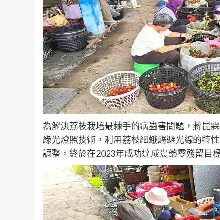
為解決荔枝栽培最棘手的病蟲害問題，蔣昆霖
綠光燈照技術，利用荔枝細蛾趨避光線的特性
調整，終於在2023年成功達成農藥零殘留目