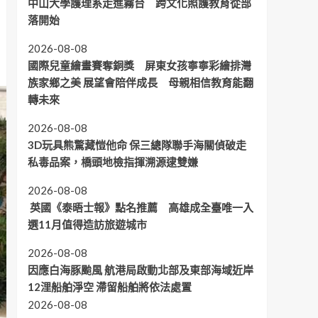
中山大學護理系走進霧台 跨文化照護教育從部
落開始
2026-08-08
國際兒童繪畫賽奪銅獎 屏東女孩寧寧彩繪排灣
族家鄉之美 展望會陪伴成長 母親相信教育能翻
轉未來
2026-08-08
3D玩具熊驚藏愷他命 保三總隊聯手海關偵破走
私毒品案，橋頭地檢指揮溯源逮雙嫌
2026-08-08
英國《泰晤士報》點名推薦 高雄成全臺唯一入
選11月值得造訪旅遊城市
2026-08-08
因應白海豚颱風 航港局啟動北部及東部海域近岸
12浬船舶淨空 滯留船舶將依法處置
2026-08-08