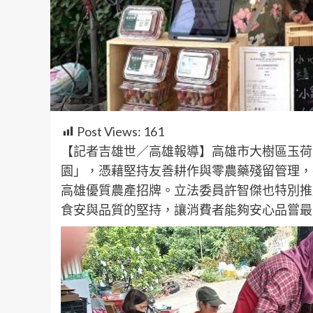
Post Views:
161
【記者吉雄世／高雄報導】高雄市大樹區玉荷
園」，憑藉堅持友善耕作與零農藥殘留管理，
高雄優質農產招牌。立法委員許智傑也特別推
食安與品質的堅持，讓消費者能夠安心品嘗最