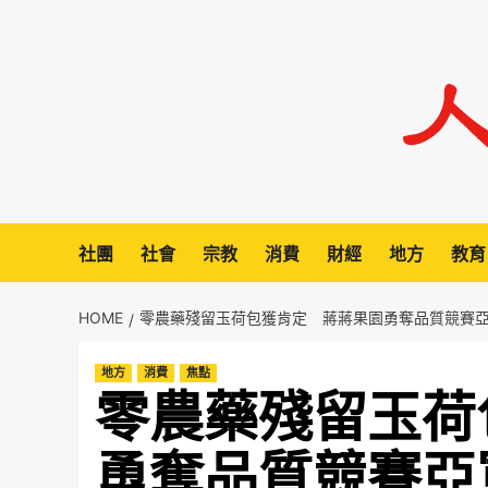
Skip
to
content
社團
社會
宗教
消費
財經
地方
教育
HOME
零農藥殘留玉荷包獲肯定 蔣蔣果園勇奪品質競賽
地方
消費
焦點
零農藥殘留玉荷
勇奪品質競賽亞