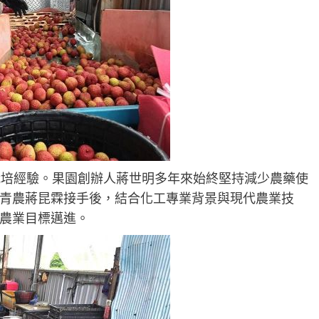
栽培經驗。果園創辦人蔣世明多年來始終堅持減少農藥使
青農蔣昆霖接手後，結合化工專業背景與現代農業技
農業目標邁進。