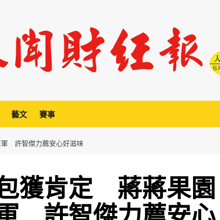
藝文
賽事
亞軍 許智傑力薦安心好滋味
包獲肯定 蔣蔣果園
軍 許智傑力薦安心