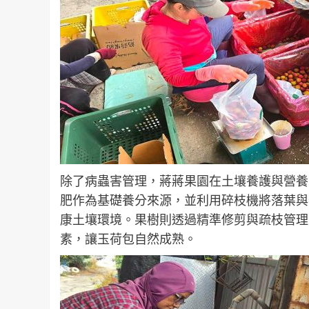
除了病蟲害管理，蔣蔣果園在土壤養護與營養
肥作為基礎養分來源，並利用碎枝機將落葉與
康土壤環境。果樹則透過精準修剪與疏枝管理
素，讓玉荷包自然成熟。