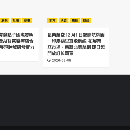
焦點
社團
賽事
地方
消費
焦點
財經
奪綠點子國際發明
長榮航空 12 月1 日起開航桃園
獎AI智慧醫療結合
－印度德里直飛航線 拓展南
 展現跨域研發實力
亞市場、串聯北美航網 即日起
開放訂位購票
8
2026-08-08