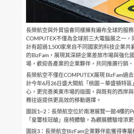
長榮航空與外貿協會同樣擁有遍布全球的服務
COMPUTEX不僅為全球前三大電腦展之一
計有超過1,500家來自不同國家的科技企業
的BizFam，展現其深耕企業差旅市場與強
場，歡迎各產業的企業夥伴，共同推廣行銷、
長榮航空不僅在COMPUTEX展現 BizF
計今年6月26日盛大開航「桃園－華盛頓特區
心，更完善美東市場的版圖，與既有的西岸與
務往返提供更高效的移動選擇。
圖說1~2：長榮航空位於南港展覽一館4樓的Pre
「皇璽桂冠艙」座椅體驗，為觀展體驗增添更
圖說3：長榮航空BizFam企業夥伴能獲得