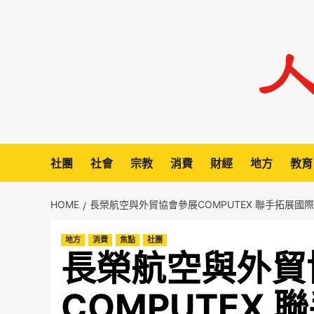
Skip
to
content
社團
社會
宗教
消費
財經
地方
教育
HOME
長榮航空與外貿協會參展COMPUTEX 聯手拓展國
地方
消費
焦點
社團
長榮航空與外貿
COMPUTEX