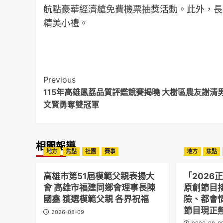
航點豪華經濟艙免費機票抽獎活動。此外，長
精美小禮。
Post
Previous
115年高雄鳳荔品質評鑑競賽揭曉 大樹區農友謝清
Navigation
文賢勇奪雙冠軍
相關報導
地方
焦點
社團
賽事
地方
焦點
高雄市第51屆模範父親表揚大
「2026
會 高雄市福建同鄉會理事長陳
原創節目
國鑫 獲選模範父親 各界祝福
險、都會
節目現正
2026-08-09