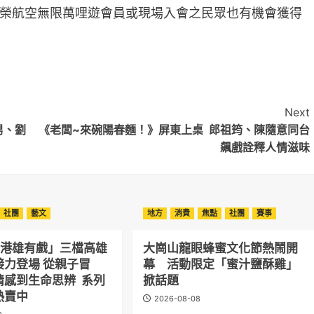
榮航空無限萬哩遊會員或現場入會之民眾也有機會獲得
Next
男、劉
《老闆~來碗陽春麵！》屏東上桌 郎祖筠、陳隨意同台
飆戲詮釋人情滋味
社團
藝文
地方
消費
焦點
社團
賽事
正港雄有戲」三檔高雄
大崗山龍眼蜂蜜文化節熱鬧開
接力登場 從親子冒
幕 活動限定「蜜汁鹽酥雞」
情感到生命思辨 系列
掀話題
熱賣中
2026-08-08