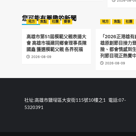
2026-08-0
您可能有興趣的新聞
地方
焦點
社團
賽事
地方
焦點
社團
高雄市第51屆模範父親表揚大
「2026正港雄
會 高雄市福建同鄉會理事長陳
雄原創節目接力登
國鑫 獲選模範父親 各界祝福
險、都會情感到生
列節目現正熱賣
2026-08-09
2026-08-09
社址:高雄市鹽埕區大安街115號10樓之1 電話:07-
5320391