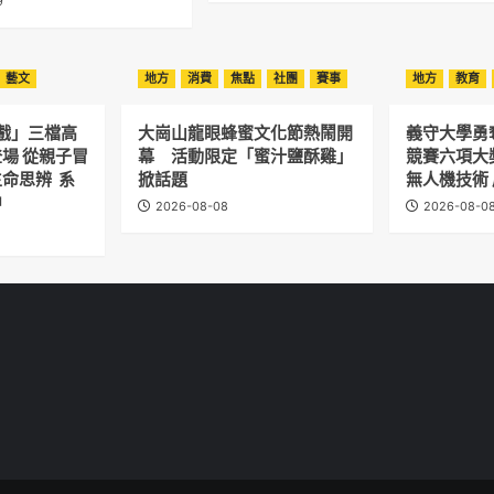
9
藝文
地方
消費
焦點
社團
賽事
地方
教育
有戲」三檔高
大崗山龍眼蜂蜜文化節熱鬧開
義守大學勇
場 從親子冒
幕 活動限定「蜜汁鹽酥雞」
競賽六項大
命思辨 系
掀話題
無人機技術
中
2026-08-08
2026-08-0