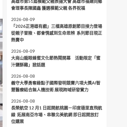
高雄市第51屆模範父親表揚大會 高雄市福建同鄉
會理事長陳國鑫 獲選模範父親 各界祝福
2026-08-09
「2026正港雄有戲」三檔高雄原創節目接力登場
從親子冒險、都會情感到生命思辨 系列節目現正
熱賣中
2026-08-09
大崗山龍眼蜂蜜文化節熱鬧開幕 活動限定「蜜
汁鹽酥雞」掀話題
2026-08-08
義守大學勇奪綠點子國際發明競賽六項大獎AI智
慧醫療結合無人機技術 展現跨域研發實力
2026-08-08
長榮航空 12 月1 日起開航桃園－印度德里直飛航
線 拓展南亞市場、串聯北美航網 即日起開放訂
位購票