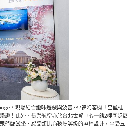
Lounge，現場結合趣味遊戲與波音787夢幻客機「皇璽桂
樂趣！此外，長榮航空亦於台北世貿中心一館2樓同步展
眾蒞臨試坐，感受類比商務艙等級的座椅設計，享受五