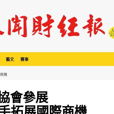
藝文
賽事
際商機
協會參展
 聯手拓展國際商機