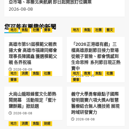
亞市場、串聯北美航網 即日起開放訂位購票
2026-08-08
您可能有興趣的新聞
地方
焦點
社團
賽事
地方
焦點
社團
藝文
高雄市第51屆模範父親表
「2026正港雄有戲」三
揚大會 高雄市福建同鄉會
檔高雄原創節目接力登場
理事長陳國鑫 獲選模範父
從親子冒險、都會情感到
親 各界祝福
生命思辨 系列節目現正熱
賣中
2026-08-09
地方
消費
焦點
社團
地方
教育
焦點
社團
2026-08-09
賽事
賽事
大崗山龍眼蜂蜜文化節熱
義守大學勇奪綠點子國際
鬧開幕 活動限定「蜜汁
發明競賽六項大獎AI智慧
鹽酥雞」掀話題
醫療結合無人機技術 展現
跨域研發實力
2026-08-08
2026-08-08
地方
消費
焦點
財經