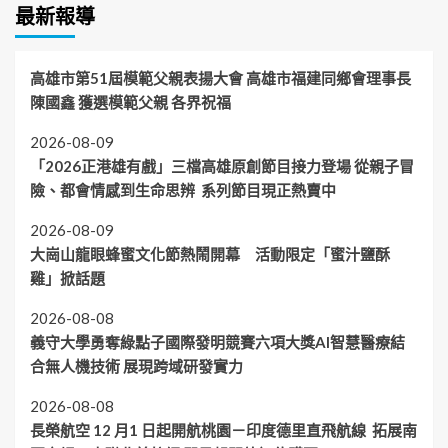
最新報導
高雄市第51屆模範父親表揚大會 高雄市福建同鄉會理事長
陳國鑫 獲選模範父親 各界祝福
2026-08-09
「2026正港雄有戲」三檔高雄原創節目接力登場 從親子冒
險、都會情感到生命思辨 系列節目現正熱賣中
2026-08-09
大崗山龍眼蜂蜜文化節熱鬧開幕 活動限定「蜜汁鹽酥
雞」掀話題
2026-08-08
義守大學勇奪綠點子國際發明競賽六項大獎AI智慧醫療結
合無人機技術 展現跨域研發實力
2026-08-08
長榮航空 12 月1 日起開航桃園－印度德里直飛航線 拓展南