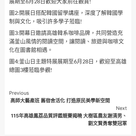
展期至6月28日歡迎大家前往觀賞!
圖2:開展日搭配韓國留學講座，深度了解韓國學
制與文化，吸引許多學子蒞臨!
圖3:開幕日邀請高雄韓系咖啡品牌，共同營造充
滿釜山風情的閱讀空間，讓閱讀、旅遊與咖啡文
化在圖書館相遇。
圖4:釜山日主題特展展期至6月28日，歡迎至高雄
總圖3樓蒞臨參觀!
Post
Previous
高師大藝產班 舊宿舍活化 打造原民美學新空間
Navigation
Next
115年高雄鳳荔品質評鑑競賽揭曉 大樹區農友謝清男、
劉文賢勇奪雙冠軍