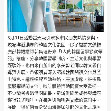
5月31日活動當天吸引眾多市民朋友熱情參與，
現場洋溢濃厚的韓國文化氛圍。除了邀請文藻推
廣部韓語講師郭雋瑄帶來「I人的韓國留學觀察筆
記」講座，分享韓國留學制度、生活文化與學習
經驗外，也由來自釜山的李美智老師以韓文親自
導覽書展，帶領讀者深入認識韓國閱讀文化與釜
山特色。講座過程互動熱絡、座無虛席，許多民
眾踴躍提問交流；咖啡體驗活動同樣大受歡迎，
不少讀者透過借閱圖書、新辦借閱證或參與講座
獲得韓式咖啡，在書香與咖啡香交織的氛圍中，
展開一場彷彿置身釜山海邊咖啡館的文化之旅。