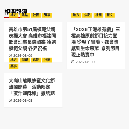
相關報導
地方
焦點
社團
賽事
地方
焦點
社團
藝文
高雄市第51屆模範父親
「2026正港雄有戲」三
表揚大會 高雄市福建同
檔高雄原創節目接力登
鄉會理事長陳國鑫 獲選
場 從親子冒險、都會情
模範父親 各界祝福
感到生命思辨 系列節目
現正熱賣中
2026-08-09
地方
消費
焦點
社團
2026-08-09
賽事
大崗山龍眼蜂蜜文化節
熱鬧開幕 活動限定
「蜜汁鹽酥雞」掀話題
2026-08-08