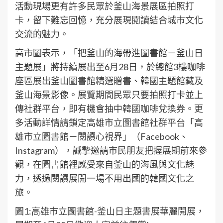
活動現場更有許多民眾於釜山海景展區拍照打
卡，留下難忘回憶，充分展現閱讀結合城市文化
交流的魅力。
高市圖表示，「把釜山的海帶進圖書館－釜山日
主題展」將持續展出至6月28日，於總館3樓咖啡
座區展出釜山圖書館精選贈書、韓國主題館藏及
釜山海景影像。展覽期間民眾只要拍照打卡並上
傳社群平台，即有機會抽中韓國咖啡兌換券。更
多活動詳情請鎖定高雄市立圖書館社群平台「高
雄市立圖書館－閱讀心視界」（Facebook、
Instagram），誠摯邀請市民朋友把握展期前來參
觀，在圖書館裡感受來自釜山的海風與文化魅
力，透過閱讀展開一場不用出國的韓國文化之
旅。
圖1:高雄市立圖書館-釜山日主題書展華麗開展，