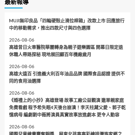
最新報導
MUJI無印良品「四輪硬殼止滑拉桿箱」改款上市 回應旅行
中的移動需求，推出四款尺寸與四色選擇
2026-08-06
高雄昔日火車醫院華麗轉身為親子遊樂園區 開幕日限定退
休職人帶路探秘 現地展回顧百年機廠歲月
2026-08-06
高雄大遠百 引進義大利百年油品品牌 國際食品認證 提供不
同的食用油選擇
2026-08-06
《婚禮上的小抄》高雄登場 故事工廠公益觀演 邀單親家庭
免費看戲 程予希失眠4天後台崩潰！李天柱藏父愛、郭子乾
憶病母 編劇劉中薇將演員真實故事放進劇本 更令人動容
2026-08-06
國際兒童繪畫賽奪銅獎 屏東女孩寧寧彩繪排灣族家鄉之