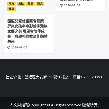
地方
焦點
社團
藝文
2026-08-06
賽事
國際兒童繪畫賽奪銅獎
屏東女孩寧寧彩繪排灣族
家鄉之美 展望會陪伴成
長 母親相信教育能翻轉
未來
2026-08-06
社址:高雄市鹽埕區大安街115號10樓之1 電話:07-5320391
人文財經報Copyright © All rights reserved.版權所有
|