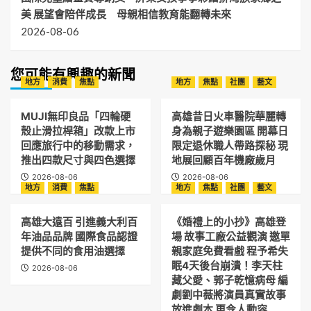
美 展望會陪伴成長 母親相信教育能翻轉未來
2026-08-06
您可能有興趣的新聞
地方
消費
焦點
地方
焦點
社團
藝文
MUJI無印良品「四輪硬
高雄昔日火車醫院華麗轉
殼止滑拉桿箱」改款上市
身為親子遊樂園區 開幕日
回應旅行中的移動需求，
限定退休職人帶路探秘 現
推出四款尺寸與四色選擇
地展回顧百年機廠歲月
2026-08-06
2026-08-06
地方
消費
焦點
地方
焦點
社團
藝文
高雄大遠百 引進義大利百
《婚禮上的小抄》高雄登
年油品品牌 國際食品認證
場 故事工廠公益觀演 邀單
提供不同的食用油選擇
親家庭免費看戲 程予希失
眠4天後台崩潰！李天柱
2026-08-06
藏父愛、郭子乾憶病母 編
劇劉中薇將演員真實故事
放進劇本 更令人動容