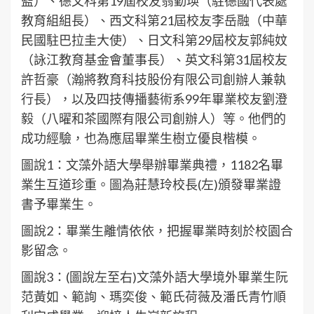
監）、德文科第19屆校友翁勤瑛（駐德國代表處
教育組組長）、西文科第21屆校友李岳融（中華
民國駐巴拉圭大使）、日文科第29屆校友郭純妏
（詠江教育基金會董事長）、英文科第31屆校友
許哲豪（瀚將教育科技股份有限公司創辦人兼執
行長），以及四技傳播藝術系99年畢業校友劉澄
毅（八曜和茶國際有限公司創辦人）等。他們的
成功經驗，也為應屆畢業生樹立優良楷模。
圖說1：文藻外語大學舉辦畢業典禮，1182名畢
業生互道珍重。圖為莊慧玲校長(左)頒發畢業證
書予畢業生。
圖說2：畢業生離情依依，把握畢業時刻於校園合
影留念。
圖說3：(圖說左至右)文藻外語大學境外畢業生阮
范黃如、範詢、瑪奕俊、範氏荷薇及潘氏青竹順