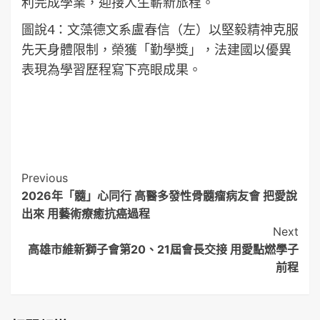
利完成學業，迎接人生嶄新旅程。
圖說4：文藻德文系盧春信（左）以堅毅精神克服
先天身體限制，榮獲「勤學獎」，法建國以優異
表現為學習歷程寫下亮眼成果。
Post
Previous
2026年「髓」心同行 高醫多發性骨髓瘤病友會 把愛說
Navigation
出來 用藝術療癒抗癌過程
Next
高雄市維新獅子會第20、21屆會長交接 用愛點燃學子
前程