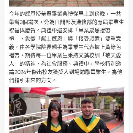
今年的感恩授帶暨畢業典禮從早上到傍晚，一共
舉辦3個場次，分為日間部及進修部的應屆畢業生
祝福與慶賀。典禮中還安排「畢業感恩授帶
禮」，象徵「獻上感恩」與「接受派遣」雙重意
義，由各學院院長親手為畢業生代表披上黃綠色
禮帶，期待每一位畢業生秉持文藻校訓「敬天愛
人」的精神，為社會服務。典禮中，學校特別邀
請2026年傑出校友獲獎人到場勉勵畢業生，為他
們指引未來的方向。