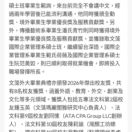
碩士班畢業生範詢，來台前完全不會講中文，經
過兩年學習後已能流利溝通，他同時獲頒全勤
獎、境外畢業生學業優良獎及服務貢獻獎。另
外，傳播藝術系畢業生潘氏青竹則同時獲得境外
畢業生學業優良獎及服務貢獻獎，並獲錄取文藻
國際企業管理系碩士班，繼續留台深造。國際企
業管理系畢業生範氏荷薇及國際企業管理系碩士
生阮范黃如，則已順利取得就業機會，即將投入
職場發揮所長。
文藻外大畢業典禮亦頒發2026年傑出校友獎，共
有8名校友獲獎，涵蓋外語、教育、外交、創業及
文化等多元領域。獲獎人包括五專法文科第2屆校
友鍾玉英（文藻瑪麗閨雅研究中心負責人）、法
文科第9屆校友劉同愫（ATA CPA Group LLC創辦
人）、法文科第10屆校友陳莉諭（灣顏工坊總