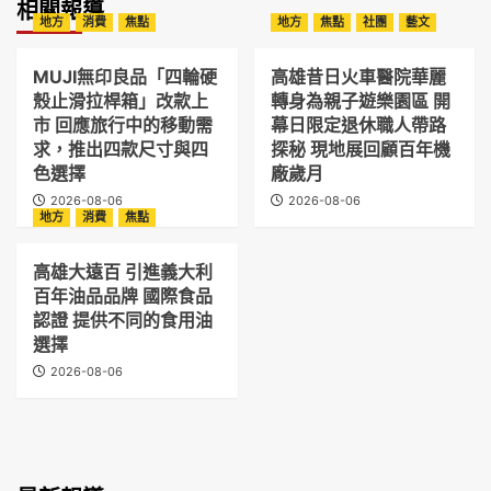
相關報導
地方
消費
焦點
地方
焦點
社團
藝文
MUJI無印良品「四輪硬
高雄昔日火車醫院華麗
殼止滑拉桿箱」改款上
轉身為親子遊樂園區 開
市 回應旅行中的移動需
幕日限定退休職人帶路
求，推出四款尺寸與四
探秘 現地展回顧百年機
色選擇
廠歲月
2026-08-06
2026-08-06
地方
消費
焦點
高雄大遠百 引進義大利
百年油品品牌 國際食品
認證 提供不同的食用油
選擇
2026-08-06